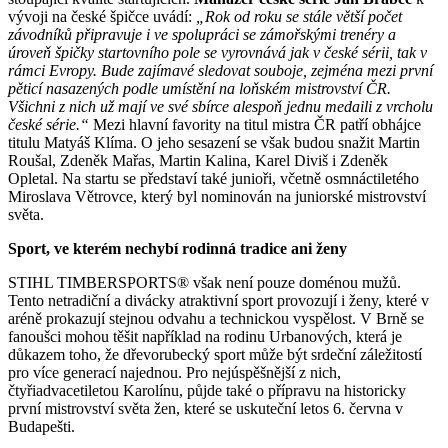
vývoji na české špičce uvádí:
„Rok od roku se stále větší počet
závodníků připravuje i ve spolupráci se zámořskými trenéry a
úroveň špičky startovního pole se vyrovnává jak v české sérii, tak v
rámci Evropy. Bude zajímavé sledovat souboje, zejména mezi první
pěticí nasazených podle umístění na loňském mistrovství ČR.
Všichni z nich už mají ve své sbírce alespoň jednu medaili z vrcholu
české série.“
Mezi hlavní favority na titul mistra ČR patří obhájce
titulu Matyáš Klíma. O jeho sesazení se však budou snažit Martin
Roušal, Zdeněk Mařas, Martin Kalina, Karel Diviš i Zdeněk
Opletal. Na startu se představí také junioři, včetně osmnáctiletého
Miroslava Větrovce, který byl nominován na juniorské mistrovství
světa.
Sport, ve kterém nechybí rodinná tradice ani ženy
STIHL TIMBERSPORTS® však není pouze doménou mužů.
Tento netradiční a divácky atraktivní sport provozují i ženy, které v
aréně prokazují stejnou odvahu a technickou vyspělost. V Brně se
fanoušci mohou těšit například na rodinu Urbanových, která je
důkazem toho, že dřevorubecký sport může být srdeční záležitostí
pro více generací najednou. Pro nejúspěšnější z nich,
čtyřiadvacetiletou Karolínu, půjde také o přípravu na historicky
první mistrovství světa žen, které se uskuteční letos 6. června v
Budapešti.