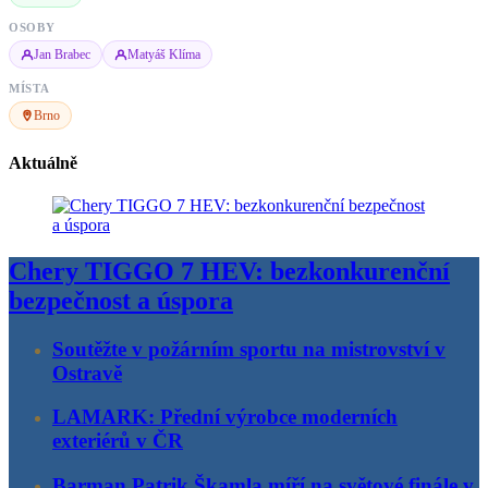
OSOBY
Jan Brabec
Matyáš Klíma
MÍSTA
Brno
Aktuálně
Chery TIGGO 7 HEV: bezkonkurenční
bezpečnost a úspora
Soutěžte v požárním sportu na mistrovství v
Ostravě
LAMARK: Přední výrobce moderních
exteriérů v ČR
Barman Patrik Škamla míří na světové finále v