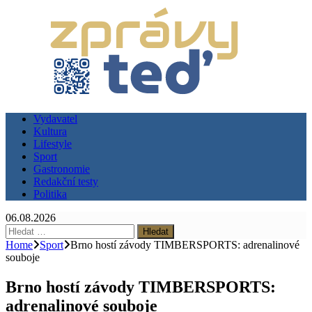
Vydavatel
Kultura
Lifestyle
Sport
Gastronomie
Redakční testy
Politika
06.08.2026
Vyhledávání
Home
Sport
Brno hostí závody TIMBERSPORTS: adrenalinové
souboje
Brno hostí závody TIMBERSPORTS:
adrenalinové souboje