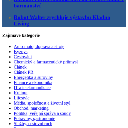
barmanství
Robot Walter zrychluje výstavbu Kladno
Living
Zajímavé kategorie
Auto-moto, doprava a stroje
Byznys
Cestování
Chemický a farmaceutický průmysl
Článek
Článek PR
Energetika a suroviny
Finance a ekonomika
IT a telekomunikace
Kultura
Lifestyle
Média, společnost a životní styl
Obchod, marketing
Politika, veřejná správa a soudy
Potraviny, gastronomie
Služby, cestovní ruch