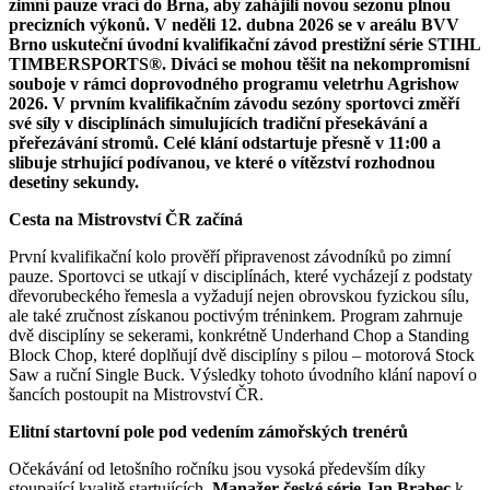
zimní pauze vrací do Brna, aby zahájili novou sezonu plnou
precizních výkonů. V neděli 12. dubna 2026 se v areálu BVV
Brno uskuteční úvodní kvalifikační závod prestižní série STIHL
TIMBERSPORTS®. Diváci se mohou těšit na nekompromisní
souboje v rámci doprovodného programu veletrhu Agrishow
2026. V prvním kvalifikačním závodu sezóny sportovci změří
své síly v disciplínách simulujících tradiční přesekávání a
přeřezávání stromů. Celé klání odstartuje přesně v 11:00 a
slibuje strhující podívanou, ve které o vítězství rozhodnou
desetiny sekundy.
Cesta na Mistrovství ČR začíná
První kvalifikační kolo prověří připravenost závodníků po zimní
pauze. Sportovci se utkají v disciplínách, které vycházejí z podstaty
dřevorubeckého řemesla a vyžadují nejen obrovskou fyzickou sílu,
ale také zručnost získanou poctivým tréninkem. Program zahrnuje
dvě disciplíny se sekerami, konkrétně Underhand Chop a Standing
Block Chop, které doplňují dvě disciplíny s pilou – motorová Stock
Saw a ruční Single Buck. Výsledky tohoto úvodního klání napoví o
šancích postoupit na Mistrovství ČR.
Elitní startovní pole pod vedením zámořských trenérů
Očekávání od letošního ročníku jsou vysoká především díky
stoupající kvalitě startujících.
Manažer české série Jan Brabec
k