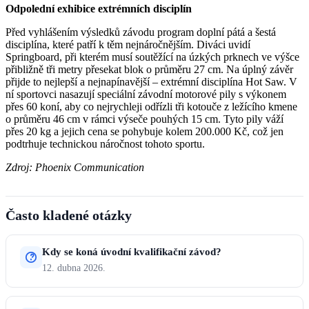
Odpolední exhibice extrémních disciplín
Před vyhlášením výsledků závodu program doplní pátá a šestá
disciplína, které patří k těm nejnáročnějším. Diváci uvidí
Springboard, při kterém musí soutěžící na úzkých prknech ve výšce
přibližně tři metry přesekat blok o průměru 27 cm. Na úplný závěr
přijde to nejlepší a nejnapínavější – extrémní disciplína Hot Saw. V
ní sportovci nasazují speciální závodní motorové pily s výkonem
přes 60 koní, aby co nejrychleji odřízli tři kotouče z ležícího kmene
o průměru 46 cm v rámci výseče pouhých 15 cm. Tyto pily váží
přes 20 kg a jejich cena se pohybuje kolem 200.000 Kč, což jen
podtrhuje technickou náročnost tohoto sportu.
Zdroj: Phoenix Communication
Často kladené otázky
Kdy se koná úvodní kvalifikační závod?
12. dubna 2026.