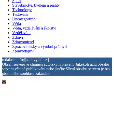
Sport
Stavebnictví, bydlení a reality
Technologie
Testování
Uncategorized
Věda
Věda, vzdělávání a školství
Vzdělávání
Zdraví
Zdravotnictví
Zpracovatelský a výrobní průmysl
Zpravodajství
redakce: info@zpravyted.cz |
Obsah serveru je chráněn autorským právem. Jakékoli užití obsahu
serveru včetně publikování nebo jiného šíření obsahu serveru je bez
písemného souhlasu zakázáno.