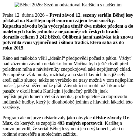
Praha 12. dubna 2026 –
První závod 12. sezony seriálu Běhej lesy
přilákal na Karlštejn opět enormní zájem lesní smečky.
Kapacita závodu byla vyčerpána téměř dva měsíce předem a do
malebných kulis jednoho z nejznámějších českých hradů
dorazilo celkem 3 242 běžců. Oblíbená jarní zastávka tak znovu
potvrdila svou výjimečnost i silnou tradici, která sahá až do
roku 2015.
Ráno asi málokdo věřil „ideální“ předpovědi počasí z pátku. Vždyť
nad zázemím závodu nedaleko lomu Mořina byla ještě chvíli před
polednem mlha a návštěvníky znepokojoval také nepříjemný chlad.
Postupně se však mraky roztrhaly a na start hlavních tras již celý
areál zalilo slunce, takže se vyráželo na trasy možná v tom nejlepším
počasí, jaké si běžec může přát. Závodníci si mohli užít ikonické
pasáže v okolí hradu Karlštejn i jedinečný průběh jinak
nepřístupným lomem Velká Amerika, pochopitelně za doprovodu
indiánské hudby, který je dlouhodobě jedním z hlavních lákadel této
zastávky.
Program ale nejprve odstartovaly jako obvykle
dětské závody Dr.
Max
, do kterých se zapojilo
493 malých sportovců
. Karlštejn
znovu potvrdil, že seriál Běhej lesy není jen o výkonech, ale i o
rodinné atmosféře a společném zážitku.