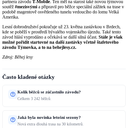
partnera závodu
T-Mobile
. Ten měl na starost také novou týmovou
soutěž
#mezisvými
a připravil pro běžce speciální zážitek na trase v
podobě magentově osvětleného tunelu vedoucího do lomu Velká
Amerika.
Lesní dobrodružství pokračuje už 23. května zastávkou v Brdech,
kde se poběží v prostředí bývalého vojenského újezdu. Také tento
závod hlásí vyprodáno a očekává se další silná účast.
Stále je však
možné pořídit startovné na další zastávky včetně štafetového
závodu Týmovka, a to na behejlesy.cz.
Zdroj: Běhej lesy
Často kladené otázky
Kolik běžců se zúčastnilo závodu?
Celkem 3 242 běžců.
Jaká byla novinka letošní sezony?
Nová extra dlouhá trasa na 30 kilometrů.