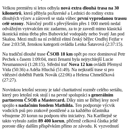
Velkou premiéru si letos odbyla
nová extra dlouhá trasa na 30
kilometrů
, která přibyla poJizerské a Lednici do rodiny extra
dlouhých výzev a zároveň se stala vůbec
první vyprodanou trasou
celé sezony
. Náročný profil s převýšením přes 1 000 metrů nedal
odvážným vytrvalcům nic zadarmo, za to je zavedl mimo klasická
ikonická místa třeba přes Bubovické vodopády nebo Svatý Jan pod
Skalou. Mezi muži na ní zvítězil elitní český běžec Ondřej Fejfar v
čase 2:03:58, ženskou kategorii ovládla Lenka Šatavová (2:37:15).
Na tradiční dlouhé trase
ČSOB 18 km
opět po roce dominoval Petr
Pechek s časem 1:09:04, mezi ženami byla nejrychlejší Lucie
Neumannová (1:28:15). Střední trať
Nova 12 km
ovládli Přemysl
Vida (50:36) a Adéla Hluchá (51:49). Na nejkratší trase si pro
vítězství doběhli Patrik Novák (22:06) a Helena Chmelíčková
(27:27).
Novinkou letošní sezony je také charitativní rozměr celého seriálu,
který pro letošní rok stojí i na pevné spolupráci
s generálním
partnerem ČSOB a Mastercard.
Díky nim se Běhej lesy nově
spojilo
s nadačním fondem Mathilda.
Ten podporuje výcvik
vodicích psů pro zrakově postižené a za každého účastníka
věnujeme 20 korun na podporu této iniciativy. Na Karlštejně se
takto vybralo zatím
89 400 korun
, přičemž celková částka ještě
poroste díky dalším příspěvkům přímo ze závodu. K vyzvednutí