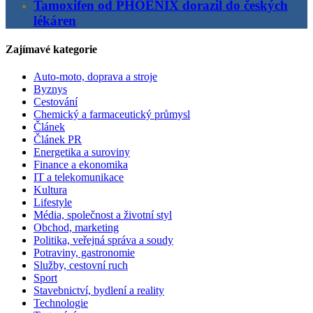
Tamoxifen od PHOENIX dorazil do českých
lékáren
Zajímavé kategorie
Auto-moto, doprava a stroje
Byznys
Cestování
Chemický a farmaceutický průmysl
Článek
Článek PR
Energetika a suroviny
Finance a ekonomika
IT a telekomunikace
Kultura
Lifestyle
Média, společnost a životní styl
Obchod, marketing
Politika, veřejná správa a soudy
Potraviny, gastronomie
Služby, cestovní ruch
Sport
Stavebnictví, bydlení a reality
Technologie