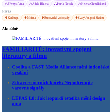
Přemysl Vida
Adéla Hluchá
Patrik Novák
Helena Chmelíčková
MÍSTA
Karlštejn
Mořina
Bubovické vodopády
Svatý Jan pod Skalou
Aktuálně
FAMILIARITÉ: inovativní spojení
literatury a filmu
Coolita a FAST Media Alliance mění indonéské
vysílání
Zdraví seniorních koček: Nepodceňujte
varovné signály
LEPAS L8: Jak leopardí estetika mění design
auta