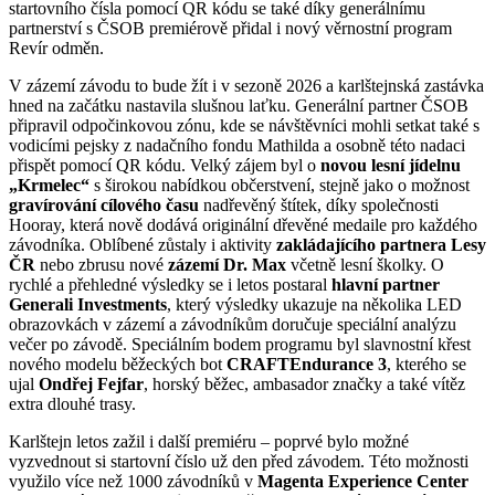
startovního čísla pomocí QR kódu se také díky generálnímu
partnerství s ČSOB premiérově přidal i nový věrnostní program
Revír odměn.
V zázemí závodu to bude žít i v sezoně 2026 a karlštejnská zastávka
hned na začátku nastavila slušnou laťku. Generální partner ČSOB
připravil odpočinkovou zónu, kde se návštěvníci mohli setkat také s
vodicími pejsky z nadačního fondu Mathilda a osobně této nadaci
přispět pomocí QR kódu. Velký zájem byl o
novou lesní jídelnu
„Krmelec“
s širokou nabídkou občerstvení, stejně jako o možnost
gravírování cílového času
nadřevěný štítek, díky společnosti
Hooray, která nově dodává originální dřevěné medaile pro každého
závodníka. Oblíbené zůstaly i aktivity
zakládajícího partnera Lesy
ČR
nebo zbrusu nové
zázemí Dr. Max
včetně lesní školky. O
rychlé a přehledné výsledky se i letos postaral
hlavní partner
Generali Investments
, který výsledky ukazuje na několika LED
obrazovkách v zázemí a závodníkům doručuje speciální analýzu
večer po závodě. Speciálním bodem programu byl slavnostní křest
nového modelu běžeckých bot
CRAFTEndurance 3
, kterého se
ujal
Ondřej Fejfar
, horský běžec, ambasador značky a také vítěz
extra dlouhé trasy.
Karlštejn letos zažil i další premiéru – poprvé bylo možné
vyzvednout si startovní číslo už den před závodem. Této možnosti
využilo více než 1000 závodníků v
Magenta Experience Center