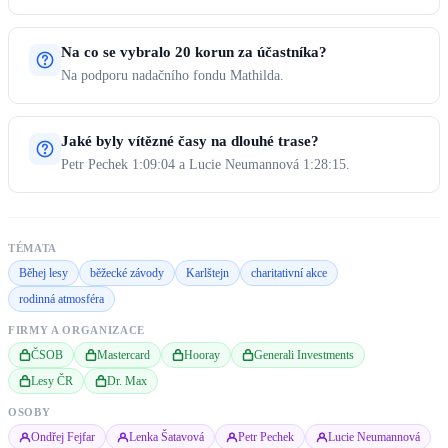
Na co se vybralo 20 korun za účastníka?
Na podporu nadačního fondu Mathilda.
Jaké byly vítězné časy na dlouhé trase?
Petr Pechek 1:09:04 a Lucie Neumannová 1:28:15.
TÉMATA
Běhej lesy
běžecké závody
Karlštejn
charitativní akce
rodinná atmosféra
FIRMY A ORGANIZACE
ČSOB
Mastercard
Hooray
Generali Investments
Lesy ČR
Dr. Max
OSOBY
Ondřej Fejfar
Lenka Šatavová
Petr Pechek
Lucie Neumannová