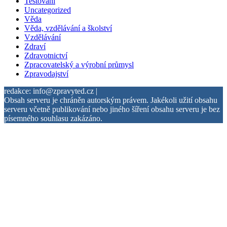
Testování
Uncategorized
Věda
Věda, vzdělávání a školství
Vzdělávání
Zdraví
Zdravotnictví
Zpracovatelský a výrobní průmysl
Zpravodajství
redakce: info@zpravyted.cz |
Obsah serveru je chráněn autorským právem. Jakékoli užití obsahu
serveru včetně publikování nebo jiného šíření obsahu serveru je bez
písemného souhlasu zakázáno.