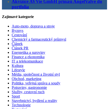
Akvizice AVVie GmbH přináší AngelValve do
portfolia
Zajímavé kategorie
Auto-moto, doprava a stroje
Byznys
Cestování
Chemický a farmaceutický průmysl
Článek
Článek PR
Energetika a suroviny
Finance a ekonomika
IT a telekomunikace
Kultura
Lifestyle
Média, společnost a životní styl
Obchod, marketing
Politika, veřejná správa a soudy
Potraviny, gastronomie
Služby, cestovní ruch
Sport
Stavebnictví, bydlení a reality
Technologie