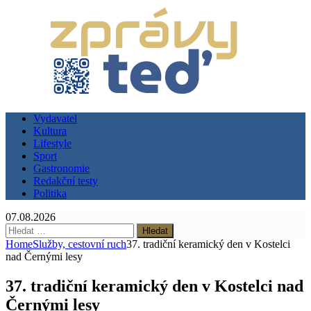
Vydavatel
Kultura
Lifestyle
Sport
Gastronomie
Redakční testy
Politika
07.08.2026
Vyhledávání
Home
Služby, cestovní ruch
37. tradiční keramický den v Kostelci
nad Černými lesy
37. tradiční keramický den v Kostelci nad
Černými lesy