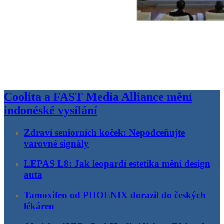
Coolita a FAST Media Alliance mění
indonéské vysílání
Zdraví seniorních koček: Nepodceňujte
varovné signály
LEPAS L8: Jak leopardí estetika mění design
auta
Tamoxifen od PHOENIX dorazil do českých
lékáren