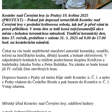
Kostelec nad Černými lesy (u Prahy) 19. května 2025
(PROTEXT) – Pokud jste doposud nenavštívili Kostelec nad
Černými lesy v poslední květnovou sobotu, tak teď je před vámi ta
pravá příležitost. V tento den se totiž koná nejvýznamnější akce
města s bohatou keramickou minulostí. Tradiční keramický den,
letos 37. ročník, proběhne v sobotu 31. 5. 2025 od 9.00 do 17.00
hod. na kosteleckém náměstí.
Čekat na vás bude nepřeberné množství autorské keramiky, soutěže,
točení na hrnčířském kruhu, dětský koutek a bohaté občerstvení. V
odpoledních hodinách si můžete poslechnout skupinu KrisKros a
hudebníky Jakuba Nohu a Petra Bubláka. Na zámku se bude konat
již IV. ročník Dne otevřených bran.
Doprava busem z Prahy od metra Háje směr Kostelec n. Č. l. a nebo
z Prahy vlakem do Českého Brodu a pak busem do Kostelce n. Č. l.
Vstup zdarma.
Městský úřad Kostelec nad Černými lesy, oddělení kultury
e-mail: kultura@kostelecncl.cz