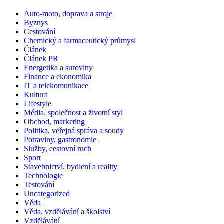
Auto-moto, doprava a stroje
Byznys
Cestování
Chemický a farmaceutický průmysl
Článek
Článek PR
Energetika a suroviny
Finance a ekonomika
IT a telekomunikace
Kultura
Lifestyle
Média, společnost a životní styl
Obchod, marketing
Politika, veřejná správa a soudy
Potraviny, gastronomie
Služby, cestovní ruch
Sport
Stavebnictví, bydlení a reality
Technologie
Testování
Uncategorized
Věda
Věda, vzdělávání a školství
Vzdělávání