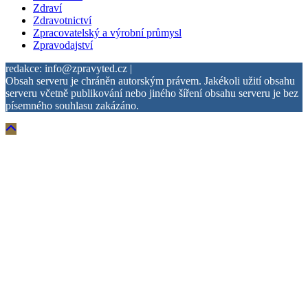
Zdraví
Zdravotnictví
Zpracovatelský a výrobní průmysl
Zpravodajství
redakce: info@zpravyted.cz |
Obsah serveru je chráněn autorským právem. Jakékoli užití obsahu
serveru včetně publikování nebo jiného šíření obsahu serveru je bez
písemného souhlasu zakázáno.