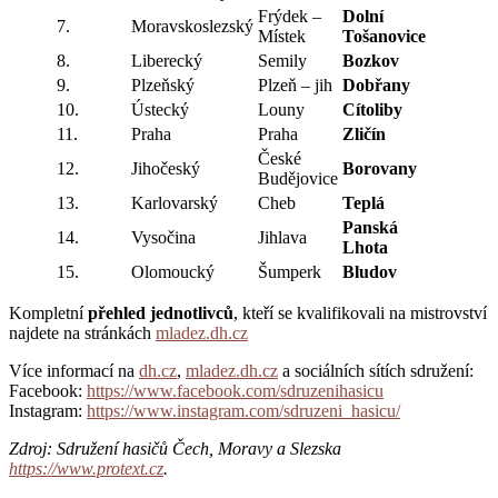
Frýdek –
Dolní
7.
Moravskoslezský
Místek
Tošanovice
8.
Liberecký
Semily
Bozkov
9.
Plzeňský
Plzeň – jih
Dobřany
10.
Ústecký
Louny
Cítoliby
11.
Praha
Praha
Zličín
České
12.
Jihočeský
Borovany
Budějovice
13.
Karlovarský
Cheb
Teplá
Panská
14.
Vysočina
Jihlava
Lhota
15.
Olomoucký
Šumperk
Bludov
Kompletní
přehled jednotlivců
, kteří se kvalifikovali na mistrovství
najdete na stránkách
mladez.dh.cz
Více informací na
dh.cz
,
mladez.dh.cz
a sociálních sítích sdružení:
Facebook:
https://www.facebook.com/sdruzenihasicu
Instagram:
https://www.instagram.com/sdruzeni_hasicu/
Zdroj: Sdružení hasičů Čech, Moravy a Slezska
https://www.protext.cz
.