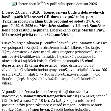
Liberec 23. června 2026 –
Konec června bude u dobrovolných
hasičů patřit Mistrovství ČR dorostu v požárním sportu.
Třídenní sportovní klání bude probíhat od soboty 27. 6. do
pondělí 29. 6. 2026 na Městském stadionu v Liberci. Soutěž se
koná pod záštitou hejtmana Libereckého kraje Martina Půty.
Mistrovství přivítá celkem 324 soutěžících.
Hlavním organizátorem je Sdružení hasičů Čech, Moravy a Slezska
ve spolupráci s Krajským sdružením hasičů Libereckého kraje.
Týmy dorostenek a dorostenců, ale i kategorie jednotlivců, se na
mistrovství kvalifikovaly na základě výsledků v postupových
okresních a krajských kolech. Celkem postoupilo
15 týmů
dorostenek
a
15 týmů dorostenců
, jedno družstvo tvoří 8
závodníků. O víkendu budou týmy soutěžit v disciplíně
běh na 100
m s překážkami
,
štafeta 4x 100 m
s překážkami
a
požární útok
.
Součet nejlepších výsledků v každé disciplíně určí konečného
vítěze.
V pondělí 29. června je na dráze vystřídají dorostenci a
dorostenky
v samostatných kategoriích
mladší (13–14 let) střední
(15–16 let) a starší (17–18 let). Za každý kraj na mistrovství
postoupil vždy jeden zástupce v každé kategorii, celkem se bude
soutěže účastnit
84 sportovců.
Závodit budou jednotlivci