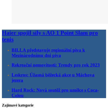
Haier spojil síly s AO 1 Point Slam pro
tenis
BILLA představuje regionální piva k
Mezinárodnímu dni piva
Rekreační nemovitosti: Trendy pro rok 2023
Leskros: Úžasná běžecká akce u Máchova
jezera
Hard Rock: Nová soutěž pro umělce s Coca-
Colou
Zajímavé kategorie