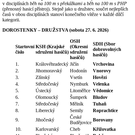
v disciplínách
běh na 100 m s překážkami
a
běh na 100 m s PHP
(přenosný hasicí přístroj). Stejně jako u družstev, součet nejlepších
časů v obou disciplínách stanoví konečného vítěze v každé dílčí
kategorii.
DOROSTENKY – DRUŽSTVA (sobota 27. 6. 2026)
OSH
SDH (Sbor
Startovní
KSH (Krajské
(Okresní
dobrovolných
číslo
sdružení hasičů)
sdružení
hasičů)
hasičů)
1.
Královéhradecký
Jičín
Vrchovina
2.
Jihomoravský
Hodonín
Vnorovy
3.
Zlínský
Vsetín
Hovězí
4.
Středočeský
Nymburk
Velenka
5.
Ústecký
Litoměřice
Vědomice
6.
Olomoucký
Šumperk
Bludov
7.
Středočeský
Mělník
Tuhaň
8.
Liberecký
Semily
Roprachtice
České
9.
Jihočeský
Borovany
Budějovice
10.
Karlovarský
Cheb
Křižovatka