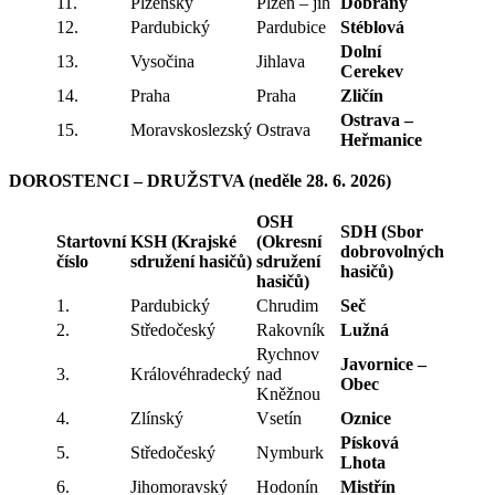
11.
Plzeňský
Plzeň – jih
Dobřany
12.
Pardubický
Pardubice
Stéblová
Dolní
13.
Vysočina
Jihlava
Cerekev
14.
Praha
Praha
Zličín
Ostrava –
15.
Moravskoslezský
Ostrava
Heřmanice
DOROSTENCI – DRUŽSTVA (neděle 28. 6. 2026)
OSH
SDH (Sbor
Startovní
KSH (Krajské
(Okresní
dobrovolných
číslo
sdružení hasičů)
sdružení
hasičů)
hasičů)
1.
Pardubický
Chrudim
Seč
2.
Středočeský
Rakovník
Lužná
Rychnov
Javornice –
3.
Královéhradecký
nad
Obec
Kněžnou
4.
Zlínský
Vsetín
Oznice
Písková
5.
Středočeský
Nymburk
Lhota
6.
Jihomoravský
Hodonín
Mistřín