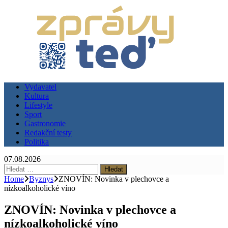
Vydavatel
Kultura
Lifestyle
Sport
Gastronomie
Redakční testy
Politika
07.08.2026
Vyhledávání
Home
Byznys
ZNOVÍN: Novinka v plechovce a
nízkoalkoholické víno
ZNOVÍN: Novinka v plechovce a
nízkoalkoholické víno