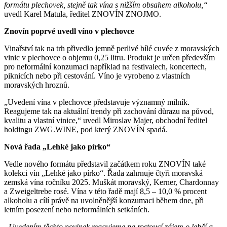
formátu plechovek, stejně tak vína s nižším obsahem alkoholu,“
uvedl Karel Matula, ředitel ZNOVÍN ZNOJMO.
Znovín poprvé uvedl víno v plechovce
Vinařství tak na trh přivedlo jemně perlivé bílé cuvée z moravských
vinic v plechovce o objemu 0,25 litru. Produkt je určen především
pro neformální konzumaci například na festivalech, koncertech,
piknicích nebo při cestování. Víno je vyrobeno z vlastních
moravských hroznů.
„Uvedení vína v plechovce představuje významný milník.
Reagujeme tak na aktuální trendy při zachování důrazu na původ,
kvalitu a vlastní vinice,“ uvedl Miroslav Majer, obchodní ředitel
holdingu ZWG.WINE, pod který ZNOVÍN spadá.
Nová řada „Lehké jako pírko“
Vedle nového formátu představil začátkem roku ZNOVÍN také
kolekci vín „Lehké jako pírko“. Řada zahrnuje čtyři moravská
zemská vína ročníku 2025. Muškát moravský, Kerner, Chardonnay
a Zweigeltrebe rosé. Vína v této řadě mají 8,5 – 10,0 % procent
alkoholu a cílí právě na uvolněnější konzumaci během dne, při
letním posezení nebo neformálních setkáních.
„Uvedením těchto novinek reagujeme na rostoucí zájem o lehčí a