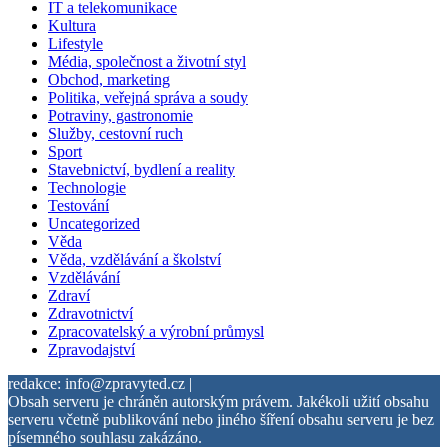
IT a telekomunikace
Kultura
Lifestyle
Média, společnost a životní styl
Obchod, marketing
Politika, veřejná správa a soudy
Potraviny, gastronomie
Služby, cestovní ruch
Sport
Stavebnictví, bydlení a reality
Technologie
Testování
Uncategorized
Věda
Věda, vzdělávání a školství
Vzdělávání
Zdraví
Zdravotnictví
Zpracovatelský a výrobní průmysl
Zpravodajství
redakce: info@zpravyted.cz |
Obsah serveru je chráněn autorským právem. Jakékoli užití obsahu
serveru včetně publikování nebo jiného šíření obsahu serveru je bez
písemného souhlasu zakázáno.