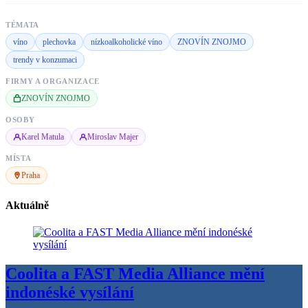
TÉMATA
víno
plechovka
nízkoalkoholické víno
ZNOVÍN ZNOJMO
trendy v konzumaci
FIRMY A ORGANIZACE
ZNOVÍN ZNOJMO
OSOBY
Karel Matula
Miroslav Majer
MÍSTA
Praha
Aktuálně
Coolita a FAST Media Alliance mění
indonéské vysílání