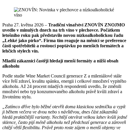
Praha 27. května 2026 –
Tradiční vinařství ZNOVÍN ZNOJMO
uvedlo v minulých dnech na trh víno v plechovce. Počátkem
letošního roku pak představilo novou nízkoalkoholickou řadu
„Lehké jako pírko“. Firma tím reaguje na měnící se preference
části spotřebitelů a rostoucí poptávku po menších formátech a
lehčích stylech vín.
Mladší zákazníci častěji hledají menší formáty a nižší obsah
alkoholu
Podle studie Wine Market Council generace Z a mileniálové stále
více řeší zdraví, kvalitu spánku, energii i celkové množství vypitého
alkoholu. Až 24 procent mladých respondentů uvedlo, že změnili
množství nebo typ konzumovaného alkoholu právě kvůli zdraví a
životnímu stylu.
„Zatímco dříve bylo běžné otevřít doma klasickou sedmičku a vypít
ji během večera ve dvou nebo s návštěvou, dnes část zákazníků
hledá praktičtější varianty. Nechtějí otevírat velkou lahev kvůli jedné
sklence, často pijí méně alkoholu než předchozí generace a zároveň
chtějí větší flexibilitu. Právě proto roste zájem o menší objemy ve