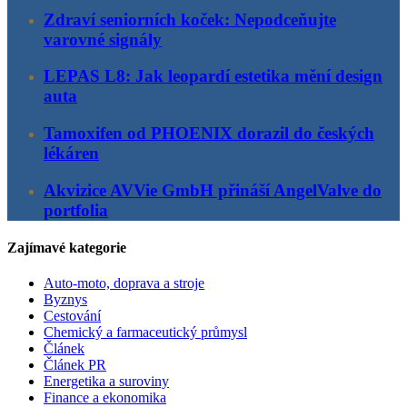
Zdraví seniorních koček: Nepodceňujte
varovné signály
LEPAS L8: Jak leopardí estetika mění design
auta
Tamoxifen od PHOENIX dorazil do českých
lékáren
Akvizice AVVie GmbH přináší AngelValve do
portfolia
Zajímavé kategorie
Auto-moto, doprava a stroje
Byznys
Cestování
Chemický a farmaceutický průmysl
Článek
Článek PR
Energetika a suroviny
Finance a ekonomika