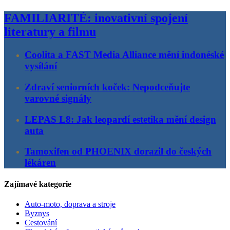
FAMILIARITÉ: inovativní spojení
literatury a filmu
Coolita a FAST Media Alliance mění indonéské
vysílání
Zdraví seniorních koček: Nepodceňujte
varovné signály
LEPAS L8: Jak leopardí estetika mění design
auta
Tamoxifen od PHOENIX dorazil do českých
lékáren
Zajímavé kategorie
Auto-moto, doprava a stroje
Byznys
Cestování