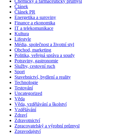
Chemický a farmaceutický průmysl
Článek
Článek PR
Energetika a suroviny
Finance a ekonomika
IT a telekomunikace
Kultura
Lifestyle
Média, společnost a životní styl
Obchod, marketing
Politika, veřejná správa a soudy
Potraviny, gastronomie
Služby, cestovní ruch
Sport
Stavebnictví, bydlení a reality
Technologie
Testování
Uncategorized
Věda
Věda, vzdělávání a školství
Vzdělávání
Zdraví
Zdravotnictví
Zpracovatelský a výrobní průmysl
Zpravodajství