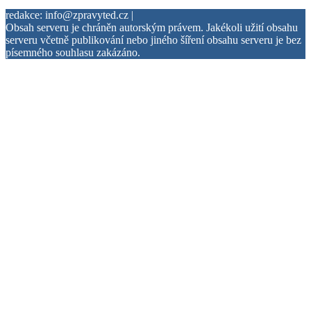
redakce: info@zpravyted.cz |
Obsah serveru je chráněn autorským právem. Jakékoli užití obsahu
serveru včetně publikování nebo jiného šíření obsahu serveru je bez
písemného souhlasu zakázáno.