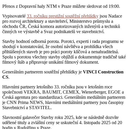
Přenos z Dopravní haly NTM v Praze můžete sledovat od 19:00.
Vypisovatelé
33. ročníku prestižní soutěžní přehlídky
jsou Nadace
pro rozvoj architektury a stavitelství, Ministerstvo průmyslu a
obchodu ČR, Česká komora autorizovaných inženýrů a techniků
činných ve výstavbě a Svaz podnikatelů ve stavebnictví.
Stavby hodnotí odborná porota. Porotci, experti i rada programu se
shodují v konstatování, že osobní návštěva a prohlídka všech
přihlášených staveb je pro práci poroty klíčová a nenahraditelná.
Spolu s porotou všechny stavby objíždí a dokumentuje tradičně také
filmový štáb a připravuje unikátní filmový dokument.
Generálním partnerem soutěžní přehlídky je
VINCI Construction
CS
.
Hlavními partnery letošního 33. ročníku jsou v letošním roce
společnosti VEKRA, BAUMIT, CEMEX, Wienerberger, EGOE a
Česká agentura pro standardizaci. Generálním mediálním partnerem
je CNN Prima NEWS, hlavními mediálními partnery jsou časopisy
Stavebnictví a STAVITEL.
Slavnostní galavečer Stavby roku 2025, kde se následně dozvíte
udělené tituly a zvláštní ceny se uskuteční 4. listopadu 2025 od 20
hodin v Rudolfinu v Praze.