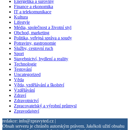
Energetika a suroviny
Finance a ekonomika
IT a telekomunikace
Kultura
Lifestyle
Média, společnost a životní styl
Obchod, marketing
Politika, veřejná správa a soudy
Potraviny, gastronomie
Služby, cestovní ruch
Sport
Stavebnictví, bydlení a reality
Technologie
Testování
Uncategorized
Věda
Věda, vzdělávání a školství
Vzdělávání
Zdraví
Zdravotnictví
Zpracovatelský a výrobní průmysl
Zpravodajství
redakce: info@zpravyted.cz |
Obsah serveru je chráněn autorským právem. Jakékoli užití obsahu