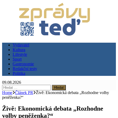
Vydavatel
Kultura
Lifestyle
Sport
Gastronomie
Redakční testy
Politika
09.08.2026
Vyhledávání
Home
Článek PR
Živě: Ekonomická debata „Rozhodne volby
peněženka?“
Živě: Ekonomická debata „Rozhodne
volby peněženka?“