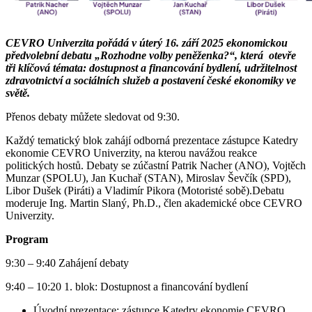
CEVRO Univerzita pořádá v úterý 16. září 2025 ekonomickou
předvolební debatu „Rozhodne volby peněženka?“, která otevře
tři klíčová témata: dostupnost a financování bydlení, udržitelnost
zdravotnictví a sociálních služeb a postavení české ekonomiky ve
světě.
Přenos debaty můžete sledovat od 9:30.
Každý tematický blok zahájí odborná prezentace zástupce Katedry
ekonomie CEVRO Univerzity, na kterou navážou reakce
politických hostů. Debaty se zúčastní Patrik Nacher (ANO), Vojtěch
Munzar (SPOLU), Jan Kuchař (STAN), Miroslav Ševčík (SPD),
Libor Dušek (Piráti) a Vladimír Pikora (Motoristé sobě).Debatu
moderuje Ing. Martin Slaný, Ph.D., člen akademické obce CEVRO
Univerzity.
Program
9:30 – 9:40 Zahájení debaty
9:40 – 10:20 1. blok: Dostupnost a financování bydlení
Úvodní prezentace: zástupce Katedry ekonomie CEVRO