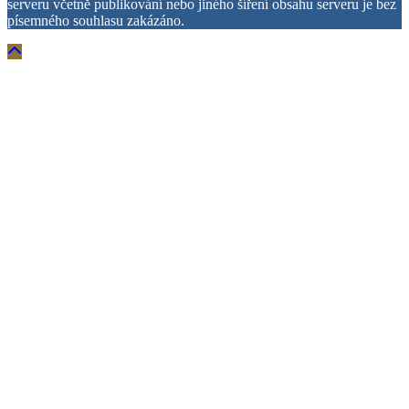
serveru včetně publikování nebo jiného šíření obsahu serveru je bez
písemného souhlasu zakázáno.