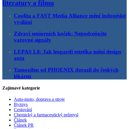
literatury a filmu
Coolita a FAST Media Alliance mění indonéské
vysílání
Zdraví seniorních koček: Nepodceňujte
varovné signály
LEPAS L8: Jak leopardí estetika mění design
auta
Tamoxifen od PHOENIX dorazil do českých
lékáren
Zajímavé kategorie
Auto-moto, doprava a stroje
Byznys
Cestování
Chemický a farmaceutický průmysl
Článek
Článek PR