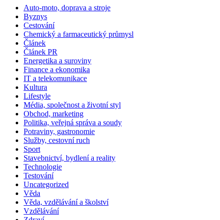
Auto-moto, doprava a stroje
Byznys
Cestování
Chemický a farmaceutický průmysl
Článek
Článek PR
Energetika a suroviny
Finance a ekonomika
IT a telekomunikace
Kultura
Lifestyle
Média, společnost a životní styl
Obchod, marketing
Politika, veřejná správa a soudy
Potraviny, gastronomie
Služby, cestovní ruch
Sport
Stavebnictví, bydlení a reality
Technologie
Testování
Uncategorized
Věda
Věda, vzdělávání a školství
Vzdělávání
Zdraví