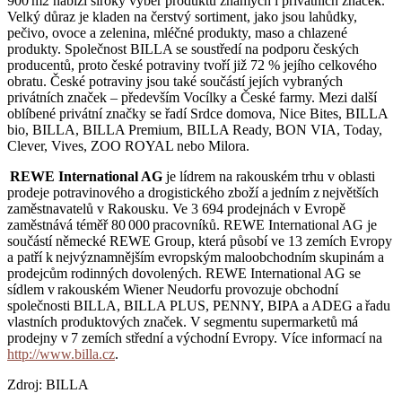
900 m2 nabízí široký výběr produktů známých i privátních značek.
Velký důraz je kladen na čerstvý sortiment, jako jsou lahůdky,
pečivo, ovoce a zelenina, mléčné produkty, maso a chlazené
produkty. Společnost BILLA se soustředí na podporu českých
producentů, proto české potraviny tvoří již 72 % jejího celkového
obratu. České potraviny jsou také součástí jejích vybraných
privátních značek – především Vocílky a České farmy. Mezi další
oblíbené privátní značky se řadí Srdce domova, Nice Bites, BILLA
bio, BILLA, BILLA Premium, BILLA Ready, BON VIA, Today,
Clever, Vives, ZOO ROYAL nebo Milora.
REWE International AG
je lídrem na rakouském trhu v oblasti
prodeje potravinového a drogistického zboží a jedním z největších
zaměstnavatelů v Rakousku. Ve 3 694 prodejnách v Evropě
zaměstnává téměř 80 000 pracovníků. REWE International AG je
součástí německé REWE Group, která působí ve 13 zemích Evropy
a patří k nejvýznamnějším evropským maloobchodním skupinám a
prodejcům rodinných dovolených. REWE International AG se
sídlem v rakouském Wiener Neudorfu provozuje obchodní
společnosti BILLA, BILLA PLUS, PENNY, BIPA a ADEG a řadu
vlastních produktových značek. V segmentu supermarketů má
prodejny v 7 zemích střední a východní Evropy. Více informací na
http://www.billa.cz
.
Zdroj: BILLA