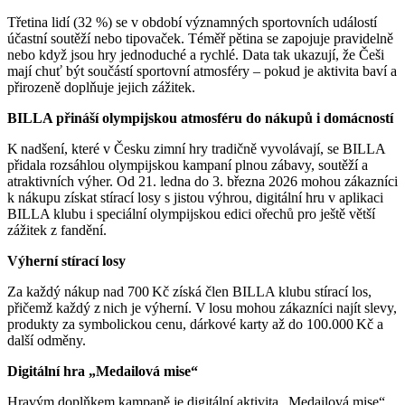
Třetina lidí (32 %) se v období významných sportovních událostí
účastní soutěží nebo tipovaček. Téměř pětina se zapojuje pravidelně
nebo když jsou hry jednoduché a rychlé. Data tak ukazují, že Češi
mají chuť být součástí sportovní atmosféry – pokud je aktivita baví a
přirozeně doplňuje jejich zážitek.
BILLA přináší olympijskou atmosféru do nákupů i domácností
K nadšení, které v Česku zimní hry tradičně vyvolávají, se BILLA
přidala rozsáhlou olympijskou kampaní plnou zábavy, soutěží a
atraktivních výher. Od 21. ledna do 3. března 2026 mohou zákazníci
k nákupu získat stírací losy s jistou výhrou, digitální hru v aplikaci
BILLA klubu i speciální olympijskou edici ořechů pro ještě větší
zážitek z fandění.
Výherní stírací losy
Za každý nákup nad 700 Kč získá člen BILLA klubu stírací los,
přičemž každý z nich je výherní. V losu mohou zákazníci najít slevy,
produkty za symbolickou cenu, dárkové karty až do 100.000 Kč a
další odměny.
Digitální hra „Medailová mise“
Hravým doplňkem kampaně je digitální aktivita „Medailová mise“,