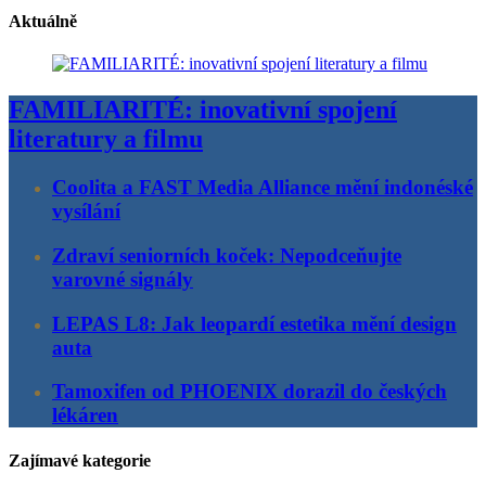
Aktuálně
FAMILIARITÉ: inovativní spojení
literatury a filmu
Coolita a FAST Media Alliance mění indonéské
vysílání
Zdraví seniorních koček: Nepodceňujte
varovné signály
LEPAS L8: Jak leopardí estetika mění design
auta
Tamoxifen od PHOENIX dorazil do českých
lékáren
Zajímavé kategorie