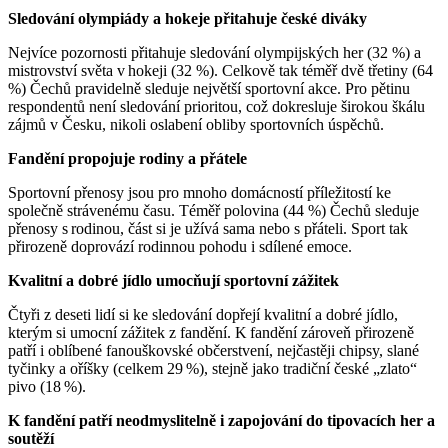
Sledování olympiády a hokeje přitahuje české diváky
Nejvíce pozornosti přitahuje sledování olympijských her (32 %) a
mistrovství světa v hokeji (32 %). Celkově tak téměř dvě třetiny (64
%) Čechů pravidelně sleduje největší sportovní akce. Pro pětinu
respondentů není sledování prioritou, což dokresluje širokou škálu
zájmů v Česku, nikoli oslabení obliby sportovních úspěchů.
Fandění propojuje rodiny a přátele
Sportovní přenosy jsou pro mnoho domácností příležitostí ke
společně strávenému času. Téměř polovina (44 %) Čechů sleduje
přenosy s rodinou, část si je užívá sama nebo s přáteli. Sport tak
přirozeně doprovází rodinnou pohodu i sdílené emoce.
Kvalitní a dobré jídlo umocňují sportovní zážitek
Čtyři z deseti lidí si ke sledování dopřejí kvalitní a dobré jídlo,
kterým si umocní zážitek z fandění. K fandění zároveň přirozeně
patří i oblíbené fanouškovské občerstvení, nejčastěji chipsy, slané
tyčinky a oříšky (celkem 29 %), stejně jako tradiční české „zlato“
pivo (18 %).
K fandění patří neodmyslitelně i zapojování do tipovacích her a
soutěží