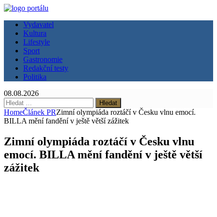
Vydavatel
Kultura
Lifestyle
Sport
Gastronomie
Redakční testy
Politika
08.08.2026
Vyhledávání
Home
Článek PR
Zimní olympiáda roztáčí v Česku vlnu emocí.
BILLA mění fandění v ještě větší zážitek
Zimní olympiáda roztáčí v Česku vlnu
emocí. BILLA mění fandění v ještě větší
zážitek