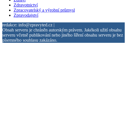
Zdravotnictví
Zpracovatelský a výrobní průmysl
Zpravodajství
redakce: info@zpravyted.cz |
Obsah serveru je chráněn autorským právem. Jakékoli užití obsahu
serveru včetně publikování nebo jiného šíření obsahu serveru je bez
písemného souhlasu zakázáno.