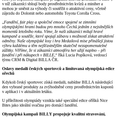
v níž zákazníci sbírají body prostřednictvím kvízů a miniher a
mohou je směnit za výhody či soutěžit o atraktivní ceny, včetně
zájezdu do Dolomit nebo automobilu Toyota Corolla Cross.
„
Fandění, fair play a společné emoce spojené se zimními
olympijskými hrami budou pro mnoho Čechů jedním z nejsilnějších
momentů letošního roku. Víme, že naši zákazníci milují hravé
kampaně a soutěže, které spojují zábavu s možností získat atraktivní
odměny. Naše olympijské losy i hra Medailová mise přinášejí jistou
výhru každému a těm nejšťastnějším skutečně nezapomenutelné
zážitky. Věříme, že si zákazníci atmosféru her užijí naplno – při
fandění i při nákupech v BILLE
,“ říká Lucia Popíková, vedoucí
týmu CRM & Digital BILLA ČR.
Oslavy medailí českých sportovců a limitovaná olympijská edice
ořechů
Kdykoli český sportovec získá medaili, nabídne BILLA následující
den vybrané produkty za zvýhodněné ceny prostřednictvím kuponů
v aplikaci i v aktuálním letáku.
U příležitosti olympiády vznikla také speciální edice oříšků Nice
Bites jako ideální svačina pro domácí fandění.
Olympijská kampaň BILLY propojuje kvalitní stravování,