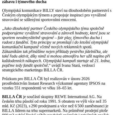
zábavu i týmového ducha
Olympijská komunikace BILLY staví na dlouhodobém partnerství s
Českým olympijským týmem a propojuje inspiraci pro vyvážené
stravování se sdílenými sportovními emocemi.
„
Jako dlouholetý partner Českého olympijského týmu společně
podporujeme vyvážené stravování a zároveň hodnoty, které jsou se
sportem neodmyslitelně spojené – fair play, týmového ducha i
radost z fandění. Tyto principy se promítají i do letošní olympijské
komunikační kampaně včetně nových reklamních spotů.
Zákazníkům tak přinášíme nejen příklady pestrého jídelníčku, ale
také řadu aktivit, díky nimž si mohou atmosféru her užít naplno při
každodenních nákupech. Olympijská kampaň startuje už 21. ledna,
pojďme tedy fandit společně
,“ uvádí Ivana Stará, vedoucí
strategického marketingu BILLA ČR.
Průzkum pro BILLA ČR byl realizován v únoru 2026
prostřednictvím Instant Research výzkumné agentury IPSOS na
vzorku 551 respondentů ve věku 18–65 let.
BILLA ČR
je součástí skupiny REWE International AG. Na
českém trhu působí od roku 1991. S obratem ve výši více než 35
mld. Kč (2023), s 290 prodejnami a více než 6 500 zaměstnanci je
BILLA lídrem na trhu supermarketů. Na průměrné prodejní ploše