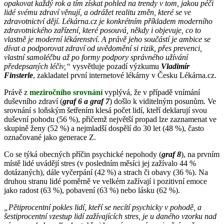
opakovat každý rok a tím získat pohled na trendy v tom, jakou péči
lidé svému zdraví věnují, a odrážet realitu změn, které se ve
zdravotnictví dějí. Lékárna.cz je konkrétním příkladem moderního
zdravotnického zařízení, které posouvá, někdy i objevuje, co to
vlastně je moderní lékárenství. A právě jeho součástí je ambice se
dívat a podporovat zdraví od uvědomění si rizik, přes prevenci,
vlastní samoléčbu až po formy podpory správného užívání
předepsaných léčiv,“
vysvětluje pozadí výzkumu
Vladimír
Finsterle
, zakladatel první internetové lékárny v Česku Lékárna.cz.
Právě z
meziročního srovnání
vyplývá, že v případě vnímání
duševního zdraví (
graf 6 a graf 7
) došlo k viditelným posunům. Ve
srovnání s loňským šetřením klesá počet lidí, kteří deklarují svou
duševní pohodu (56 %), přičemž největší propad lze zaznamenat ve
skupině ženy (52 %) a nejmladší dospělí do 30 let (48 %), často
označované jako generace Z.
Co se týká obecných příčin psychické nepohody (
graf 8
), na prvním
místě lidé uvádějí stres (v posledním měsíci jej zažívalo 44 %
dotázaných), dále vyčerpání (42 %) a strach či obavy (36 %). Na
druhou stranu lidé poměrně ve velkém zažívají i pozitivní emoce
jako radost (63 %), pobavení (63 %) nebo lásku (62 %).
„Pětiprocentní pokles lidí, kteří se necítí psychicky v pohodě, a
šestiprocentní vzestup lidí zažívajících stres, je u daného vzorku nad