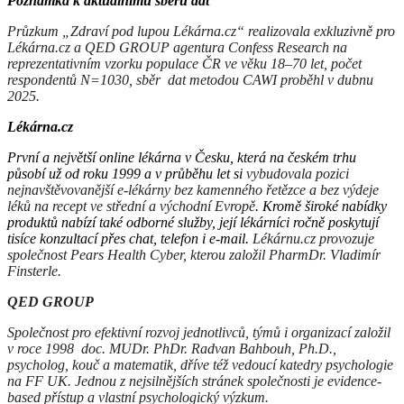
Poznámka k aktuálnímu sběru dat
Průzkum „Zdraví pod lupou Lékárna.cz“ realizovala exkluzivně pro
Lékárna.cz a QED GROUP agentura Confess Research na
reprezentativním vzorku populace ČR ve věku 18–70 let, počet
respondentů N=1030, sběr dat metodou CAWI proběhl v dubnu
2025.
Lékárna.cz
První a největší online lékárna v Česku, která na českém trhu
působí už od roku 1999 a v průběhu let si
vybudovala pozici
nejnavštěvovanější e-lékárny bez kamenného řetězce a bez výdeje
léků na recept ve střední a východní Evropě
. Kromě široké nabídky
produktů nabízí také odborné služby, její lékárníci ročně poskytují
tisíce konzultací přes chat, telefon i e-mail.
Lékárnu.cz provozuje
společnost Pears Health Cyber, kterou založil PharmDr. Vladimír
Finsterle.
QED GROUP
Společnost pro efektivní rozvoj jednotlivců, týmů i organizací založil
v roce 1998 doc. MUDr. PhDr. Radvan Bahbouh, Ph.D.,
psycholog, kouč a matematik, dříve též vedoucí katedry psychologie
na FF UK. Jednou z nejsilnějších stránek společnosti je evidence-
based přístup a vlastní psychologický výzkum.