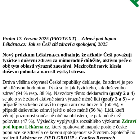
Praha 17. června 2025 (PROTEXT) – Zdraví pod lupou
Lékárna.cz: Jak se Češi cítí zdraví a spokojení, 2025
Nový průzkum Lékárna.cz odhaluje, že ačkoliv Češi považují
fyzické i duševní zdraví za mimořádně důležité, aktivní péče o
obě tyto oblasti výrazně zaostává. Meziročně navíc klesla
duševní pohoda a narostl výskyt stresu.
Drtivá většina obyvatel České republiky deklaruje, že zdraví je pro
ně klíčovou hodnotou. Týká se to jak fyzického, tak duševního
zdraví (94 % resp. 88 %). Navzdory těmto deklaracím (
grafy 2 a 4
)
se ale o své zdraví aktivně stará výrazně méně lidí (
grafy 3 a 5
) – v
případě fyzického zdraví to nejsou ani dva lidi ze tří (60 %), v
případě duševního zdraví ještě o něco méně (56 %). Lidí, kteří
věnují pozornost současně oběma oblastem, je pak méně než
polovina (47 %). Výsledky vyplývají z rozsáhlého výzkumu
Zdraví
pod lupou Lékárna.cz
, který opakovaně mapuje postoje české
populace ke zdraví a celkovou spokojenost se životem. Společně ho
realizují
Lékárna.cz
,
QED GROUP
a
Confess Research
.