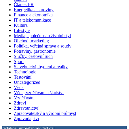
Článek PR
Energetika a suroviny
Finance a ekonomika
IT a telekomunikace
Kultura
Lifestyle
Média, společnost a životní styl
Obchod, marketing
Politika, veřejná správa a soudy
Potraviny, gastronomie
Služby, cestovní ruch
Sport
Stavebnictví, bydlení a reality
Technologie
Testování
Uncategorized
Věda
Věda, vzdělávání a školství
Vzdělávání
Zdraví
Zdravotnictví
Zpracovatelský a výrobní průmysl
Zpravodajství
redakce: info@zpravyted.cz |