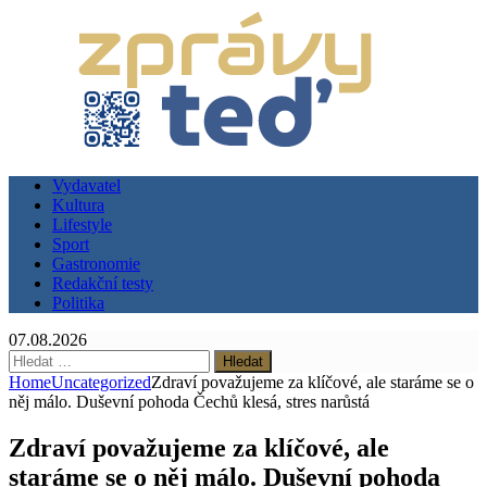
Vydavatel
Kultura
Lifestyle
Sport
Gastronomie
Redakční testy
Politika
07.08.2026
Vyhledávání
Home
Uncategorized
Zdraví považujeme za klíčové, ale staráme se o
něj málo. Duševní pohoda Čechů klesá, stres narůstá
Zdraví považujeme za klíčové, ale
staráme se o něj málo. Duševní pohoda