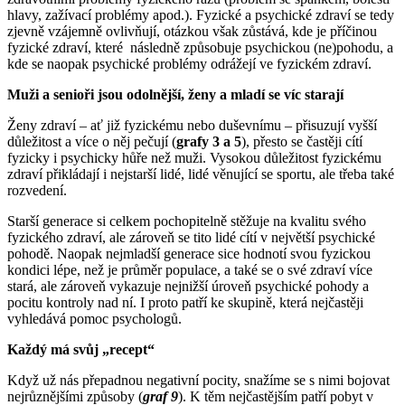
hlavy, zažívací problémy apod.). Fyzické a psychické zdraví se tedy
zjevně vzájemně ovlivňují, otázkou však zůstává, kde je příčinou
fyzické zdraví, které následně způsobuje psychickou (ne)pohodu, a
kde se naopak psychické problémy odrážejí ve fyzickém zdraví.
Muži a senioři jsou odolnější, ženy a mladí se víc starají
Ženy zdraví – ať již fyzickému nebo duševnímu – přisuzují vyšší
důležitost a více o něj pečují (
grafy 3 a 5
), přesto se častěji cítí
fyzicky i psychicky hůře než muži. Vysokou důležitost fyzickému
zdraví přikládají i nejstarší lidé, lidé věnující se sportu, ale třeba také
rozvedení.
Starší generace si celkem pochopitelně stěžuje na kvalitu svého
fyzického zdraví, ale zároveň se tito lidé cítí v největší psychické
pohodě. Naopak nejmladší generace sice hodnotí svou fyzickou
kondici lépe, než je průměr populace, a také se o své zdraví více
stará, ale zároveň vykazuje nejnižší úroveň psychické pohody a
pocitu kontroly nad ní. I proto patří ke skupině, která nejčastěji
vyhledává pomoc psychologů.
Každý má svůj „recept“
Když už nás přepadnou negativní pocity, snažíme se s nimi bojovat
nejrůznějšími způsoby (
graf 9
). K těm nejčastějším patří pobyt v