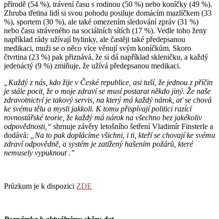
přírodě (54 %), trávení času s rodinou (50 %) nebo koníčky (49 %).
Zhruba třetina lidí si svou pohodu posiluje domácím mazlíčkem (33
%), sportem (30 %), ale také omezením sledování zpráv (31 %)
nebo času stráveného na sociálních sítích (17 %). Vedle toho ženy
například rády užívají bylinky, ale častěji také předepsanou
medikaci, muži se o něco více věnují svým koníčkům. Skoro
čtvrtina (23 %) pak přiznává, že si dá například skleničku, a každý
jedenáctý (9 %) zmiňuje, že užívá předepsanou medikaci.
„
Každý z nás, kdo žije v České republice, asi tuší, že jednou z příčin
je stále pocit, že o moje zdraví se musí postarat někdo jiný. Že naše
zdravotnictví je takový servis, na který má každý nárok, ať se chová
ke svému tělu a mysli jakkoli. K tomu přispívají politici razící
rovnostářské teorie, že každý má nárok na všechno bez jakékoliv
odpovědnosti
,“
shrnuje závěry letošního šetření Vladimír Finsterle a
dodává:
„
Na to pak doplácíme všichni, i ti, kteří se chovají ke svému
zdraví odpovědně, a systém je zatížený hašením požárů, které
nemusely vypuknout
.”
Průzkum je k dispozici
ZDE