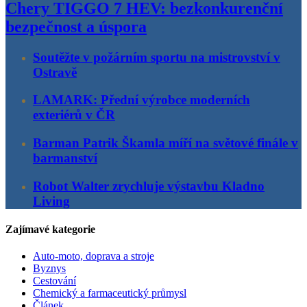
Chery TIGGO 7 HEV: bezkonkurenční
bezpečnost a úspora
Soutěžte v požárním sportu na mistrovství v
Ostravě
LAMARK: Přední výrobce moderních
exteriérů v ČR
Barman Patrik Škamla míří na světové finále v
barmanství
Robot Walter zrychluje výstavbu Kladno
Living
Zajímavé kategorie
Auto-moto, doprava a stroje
Byznys
Cestování
Chemický a farmaceutický průmysl
Článek