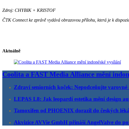
Zdroj: CHYBIK + KRISTOF
ČTK Connect ke zprávě vydává obrazovou přílohu, která je k dispozi
Aktuálně
Coolita a FAST Media Alliance mění indon
Zdraví seniorních koček: Nepodceňujte varovné 
LEPAS L8: Jak leopardí estetika mění design au
Tamoxifen od PHOENIX dorazil do českých lék
Akvizice AVVie GmbH přináší AngelValve do por