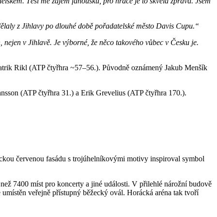
ělskem. Těší mě zájem fanoušků, pro hráče je to skvělá zpráva. Jsem
dělaly z Jihlavy po dlouhé době pořadatelské město Davis Cupu.“
 nejen v Jihlavě. Je výborné, že něco takového vůbec v Česku je.
Patrik Rikl (ATP čtyřhra ~57–56.). Původně oznámený Jakub Menšík
sson (ATP čtyřhra 31.) a Erik Grevelius (ATP čtyřhra 170.).
ickou červenou fasádu s trojúhelníkovými motivy inspiroval symbol
než 7400 míst pro koncerty a jiné události. V přilehlé nárožní budově
e umístěn veřejně přístupný běžecký ovál. Horácká aréna tak tvoří