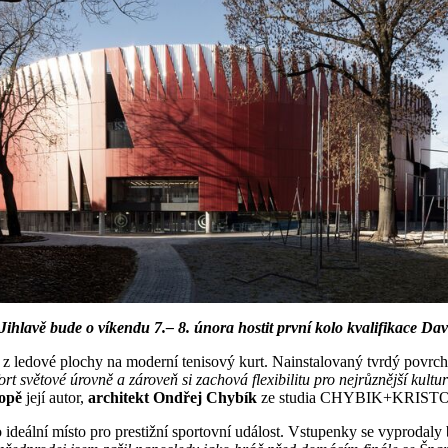
lavě bude o víkendu 7.– 8. února hostit první kolo kvalifikace Da
z ledové plochy na moderní tenisový kurt. Nainstalovaný tvrdý povrc
t světové úrovně a zároveň si zachová flexibilitu pro nejrůznější kultu
ropě
její autor,
architekt Ondřej Chybík
ze studia CHYBIK+KRISTO
ko ideální místo pro prestižní sportovní událost. Vstupenky se vyproda