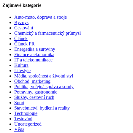
Zajímavé kategorie
Auto-moto, doprava a stroje
Byznys
Cestování
Chemický a farmaceutický průmysl
Článek
Článek PR
Energetika a suroviny
Finance a ekonomika
IT a telekomunikace
Kultura
Lifestyle
Média, společnost a životní styl
Obchod, marketing
Politika, veřejná správa a soudy
Potraviny, gastronomie
Služby, cestovní ruch
Sport
Stavebnictví, bydlení a reality
Technologie
Testování
Uncategorized
Věda