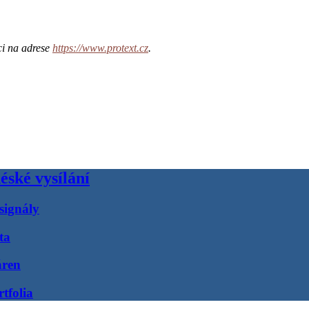
ci na adrese
https://www.protext.cz
.
éské vysílání
signály
ta
áren
tfolia