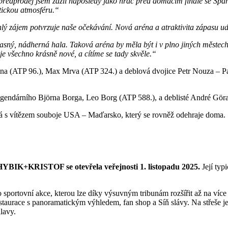
ředprodej jsem zažil naposledy jako hráč před domácím finále se Špan
stickou atmosféru.“
lý zájem potvrzuje naše očekávání. Nová aréna a atraktivita zápasu u
sný, nádherná hala. Taková aréna by měla být i v plno jiných městech,
 je všechno krásně nové, a cítíme se tady skvěle.“
ina (ATP 96.), Max Mrva (ATP 324.) a deblová dvojice Petr Nouza – 
egendárního Björna Borga, Leo Borg (ATP 588.), a deblisté André Göran
tká s vítězem souboje USA – Maďarsko, který se rovněž odehraje doma.
HYBIK+KRISTOF se otevřela veřejnosti 1. listopadu 2025.
Její typ
sportovní akce, kterou lze díky výsuvným tribunám rozšířit až na více 
restaurace s panoramatickým výhledem, fan shop a Síň slávy. Na střeše j
hlavy.