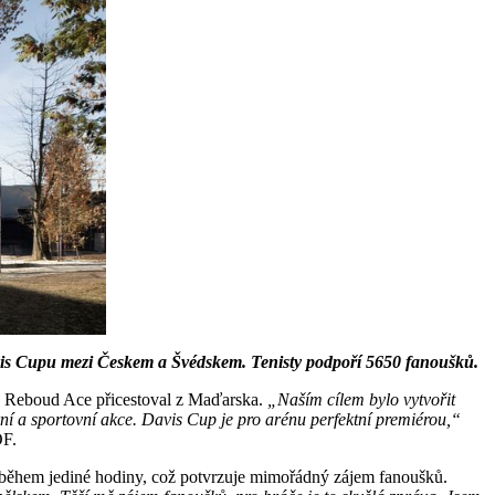
vis Cupu mezi Českem a Švédskem. Tenisty podpoří 5650 fanoušků.
h Reboud Ace přicestoval z Maďarska.
„Naším cílem bylo vytvořit
rní a sportovní akce. Davis Cup je pro arénu perfektní premiérou,“
F.
ly během jediné hodiny, což potvrzuje mimořádný zájem fanoušků.