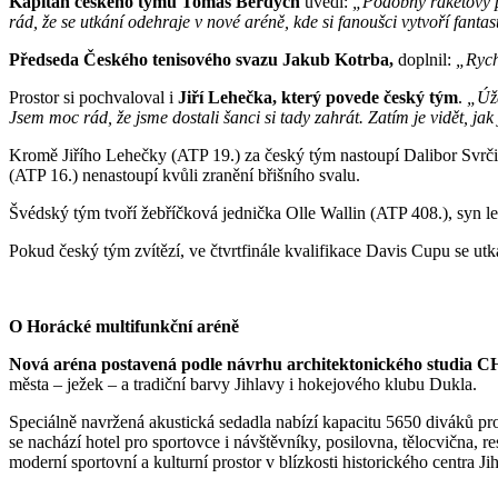
Kapitán českého týmu Tomáš Berdych
uvedl:
„Podobný raketový p
rád, že se utkání odehraje v nové aréně, kde si fanoušci vytvoří fanta
Předseda Českého tenisového svazu Jakub Kotrba,
doplnil:
„Rych
Prostor si pochvaloval i
Jiří Lehečka, který povede český tým
.
„Úža
Jsem moc rád, že jsme dostali šanci si tady zahrát. Zatím je vidět, jak
Kromě Jiřího Lehečky (ATP 19.) za český tým nastoupí Dalibor Svrč
(ATP 16.) nenastoupí kvůli zranění břišního svalu.
Švédský tým tvoří žebříčková jednička Olle Wallin (ATP 408.), syn l
Pokud český tým zvítězí, ve čtvrtfinále kvalifikace Davis Cupu se u
O Horácké multifunkční aréně
Nová aréna postavená podle návrhu architektonického studia C
města – ježek – a tradiční barvy Jihlavy i hokejového klubu Dukla.
Speciálně navržená akustická sedadla nabízí kapacitu 5650 diváků pro 
se nachází hotel pro sportovce i návštěvníky, posilovna, tělocvična, 
moderní sportovní a kulturní prostor v blízkosti historického centra Ji