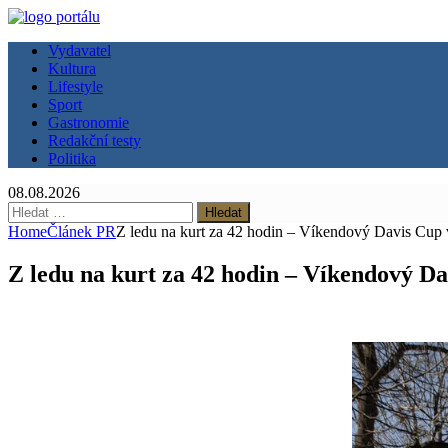
Vydavatel
Kultura
Lifestyle
Sport
Gastronomie
Redakční testy
Politika
08.08.2026
Vyhledávání
Home
Článek PR
Z ledu na kurt za 42 hodin – Víkendový Davis Cup 
Z ledu na kurt za 42 hodin – Víkendový Da