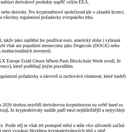
ě nabízet derivátové produkty napříč celým EEA.
 nebo deriváty. Pro kryptoměnové společnosti jde o zásadní licenci,
la všechny regulatorní požadavky evropského trhu.
 takže jako zajištění lze používat euro, americký dolar i vybraná
chybí však ani populární memecoiny jako Dogecoin (DOGE) nebo
nstitucionálních investorů.
O OKX Europe Erald Ghoos během Paris Blockchain Week uvedl, že
ence), které podléhají jiným pravidlům.
egulatorní požadavky a zároveň si zachovává vlastnosti, které tradeři
ku 2026 druhou největší derivátovou kryptoburzou na světě hned za
, že kryptoderiváty nadále patří mezi nejdůležitější a nejrychleji
 Podle něj se však trh postupně mění a stále více uživatelů začíná
t mezi vysokou likviditou kryptoderivátových trhů a plně