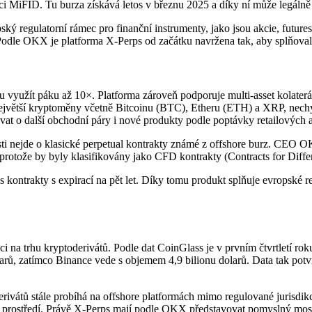
nci MiFID. Tu burza získává letos v březnu 2025 a díky ní může legáln
ký regulatorní rámec pro finanční instrumenty, jako jsou akcie, futures
 Podle OKX je platforma X-Perps od začátku navržena tak, aby splňova
u využít páku až 10×. Platforma zároveň podporuje multi-asset kolaterál,
o největší kryptoměny včetně Bitcoinu (BTC), Etheru (ETH) a XRP, ne
 o další obchodní páry i nové produkty podle poptávky retailových a i
osti nejde o klasické perpetual kontrakty známé z offshore burz. CE
protože by byly klasifikovány jako CFD kontrakty (Contracts for Differ
s kontrakty s expirací na pět let. Díky tomu produkt splňuje evropské r
 na trhu kryptoderivátů. Podle dat CoinGlass je v prvním čtvrtletí ro
zatímco Binance vede s objemem 4,9 bilionu dolarů. Data tak potvrzují
átů stále probíhá na offshore platformách mimo regulované jurisdikce.
ého prostředí. Právě X-Perps mají podle OKX představovat pomyslný mos