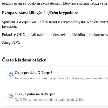
regulovaným evropským ekosystémem, který investorům nabízí větší pr
Evropa se stává klíčovým bojištěm kryptoburz
Spuštění X-Perps ukazuje širší trend v kryptoprůmyslu. Největší burzy 
investorů.
Pokud se OKX podaří nabídnout dostatečnou likviditu a konkurencesc
Zdroj: OKX
Často kladené otázky
Co je produkt X-Perps?
X-Perps je nový produkt kryptoburzy OKX určený pro evropské uživ
Jaká je páka na X-Perps?
Na X-Perps mohou obchodníci využít páku až 10×.