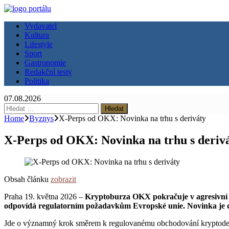
Vydavatel
Kultura
Lifestyle
Sport
Gastronomie
Redakční testy
Politika
07.08.2026
Vyhledávání
Home
Byznys
X-Perps od OKX: Novinka na trhu s deriváty
X-Perps od OKX: Novinka na trhu s deriv
Obsah článku
zobrazit
Praha 19. května 2026 –
Kryptoburza OKX pokračuje v agresivní ex
odpovídá regulatorním požadavkům Evropské unie. Novinka je d
Jde o významný krok směrem k regulovanému obchodování kryptoderivá