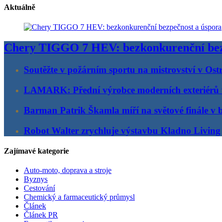
Aktuálně
Chery TIGGO 7 HEV: bezkonkurenční bez
Soutěžte v požárním sportu na mistrovství v Ost
LAMARK: Přední výrobce moderních exteriérů
Barman Patrik Škamla míří na světové finále v 
Robot Walter zrychluje výstavbu Kladno Living
Zajímavé kategorie
Auto-moto, doprava a stroje
Byznys
Cestování
Chemický a farmaceutický průmysl
Článek
Článek PR