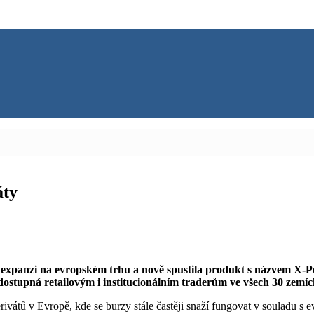
áty
panzi na evropském trhu a nově spustila produkt s názvem X-Perp
ostupná retailovým i institucionálním traderům ve všech 30 zem
tů v Evropě, kde se burzy stále častěji snaží fungovat v souladu s e