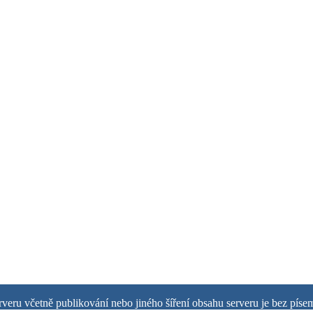
rveru včetně publikování nebo jiného šíření obsahu serveru je bez pís