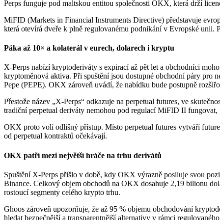
Perps funguje pod maltskou entitou společnosti OKX, která drží lice
MiFID (Markets in Financial Instruments Directive) představuje evrops
která otevírá dveře k plně regulovanému podnikání v Evropské unii.
Páka až 10× a kolaterál v eurech, dolarech i kryptu
X-Perps nabízí kryptoderiváty s expirací až pět let a obchodníci moho
kryptoměnová aktiva. Při spuštění jsou dostupné obchodní páry pr
Pepe (PEPE). OKX zároveň uvádí, že nabídku bude postupně rozšiřovat
Přestože název „X-Perps“ odkazuje na perpetual futures, ve skutečn
tradiční perpetual deriváty nemohou pod regulací MiFID II fungovat, 
OKX proto volí odlišný přístup. Místo perpetual futures vytváří future
od perpetual kontraktů očekávají.
OKX patří mezi největší hráče na trhu derivátů
Spuštění X-Perps přišlo v době, kdy OKX výrazně posiluje svou pozici
Binance. Celkový objem obchodů na OKX dosahuje 2,19 bilionu dolarů, 
rostoucí segmenty celého krypto trhu.
Ghoos zároveň upozorňuje, že až 95 % objemu obchodování kryptoderiv
hledat bezpečnější a transparentnější alternativy v rámci regulovan