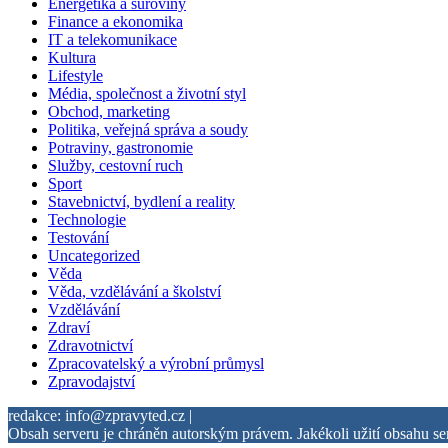
Energetika a suroviny
Finance a ekonomika
IT a telekomunikace
Kultura
Lifestyle
Média, společnost a životní styl
Obchod, marketing
Politika, veřejná správa a soudy
Potraviny, gastronomie
Služby, cestovní ruch
Sport
Stavebnictví, bydlení a reality
Technologie
Testování
Uncategorized
Věda
Věda, vzdělávání a školství
Vzdělávání
Zdraví
Zdravotnictví
Zpracovatelský a výrobní průmysl
Zpravodajství
redakce: info@zpravyted.cz |
Obsah serveru je chráněn autorským právem. Jakékoli užití obsahu se