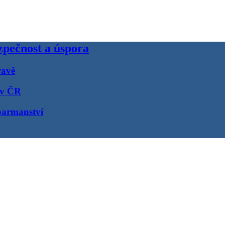
pečnost a úspora
ravě
 v ČR
barmanství