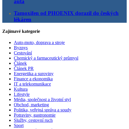
auta
Tamoxifen od PHOENIX dorazil do českých
lékáren
Zajímavé kategorie
Auto-moto, doprava a stroje
Byznys
Cestování
Chemický a farmaceutický průmysl
Článek
Článek PR
Energetika a suroviny
Finance a ekonomika
IT a telekomunikace
Kultura
Lifestyle
Média, společnost a životní styl
Obchod, marketing
Politika, veřejná správa a soudy
Potraviny, gastronomie
Služby, cestovní ruch
Sport