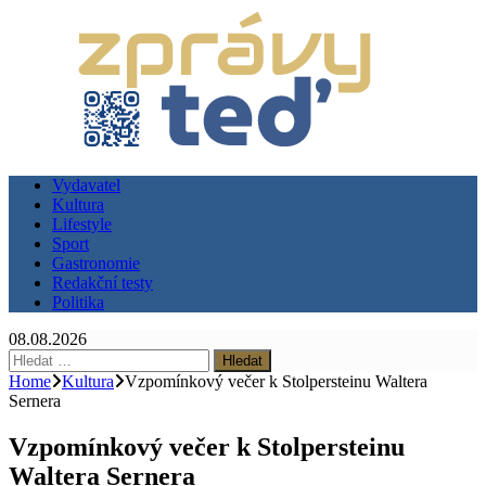
Vydavatel
Kultura
Lifestyle
Sport
Gastronomie
Redakční testy
Politika
08.08.2026
Vyhledávání
Home
Kultura
Vzpomínkový večer k Stolpersteinu Waltera
Sernera
Vzpomínkový večer k Stolpersteinu
Waltera Sernera