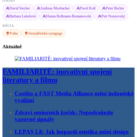
OSOBY
David Stecher
Andreas Mosbacher
Pavel Král
Peter Becher
Barbara Lukešová
Hanna Rollmann-Romanowski
Petr Nouzovský
MÍSTA
Praha
Jeruzalémská synagoga
Aktuálně
FAMILIARITÉ: inovativní spojení
literatury a filmu
Coolita a FAST Media Alliance mění indonéské
vysílání
Zdraví seniorních koček: Nepodceňujte
varovné signály
LEPAS L8: Jak leopardí estetika mění design