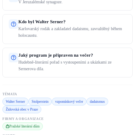
V Jeruzalémské synagoze.
Kdo byl Walter Serner?
Karlovarský rodák a zakladatel dadaismu, zavražděný během
holocaustu.
Jaký program je připraven na večer?
Hudebně-literární pořad s vystoupeními a ukázkami ze
Sernerova díla.
TÉMATA
Walter Serner
Stolperstein
vzpomínkový večer
dadaismus
Židovská obec v Praze
FIRMY A ORGANIZACE
Pražské literární dům