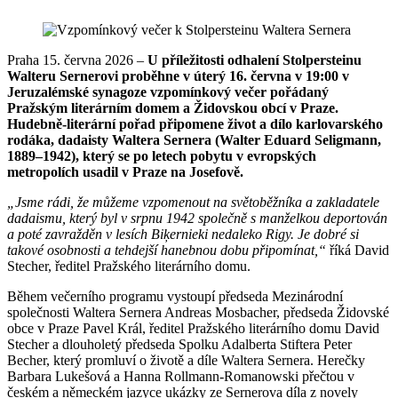
Praha 15. června 2026 –
U příležitosti odhalení Stolpersteinu
Walteru Sernerovi proběhne v úterý 16. června v 19:00 v
Jeruzalémské synagoze vzpomínkový večer pořádaný
Pražským literárním domem a Židovskou obcí v Praze.
Hudebně-literární pořad připomene život a dílo karlovarského
rodáka, dadaisty Waltera Sernera (Walter Eduard Seligmann,
1889–1942), který se po letech pobytu v evropských
metropolích usadil v Praze na Josefově.
„Jsme rádi, že můžeme vzpomenout na světoběžníka a zakladatele
dadaismu, který byl v srpnu 1942 společně s manželkou deportován
a poté zavražděn v lesích Biķernieki nedaleko Rigy. Je dobré si
takové osobnosti a tehdejší hanebnou dobu připomínat,“
říká David
Stecher, ředitel Pražského literárního domu.
Během večerního programu vystoupí předseda Mezinárodní
společnosti Waltera Sernera Andreas Mosbacher, předseda Židovské
obce v Praze Pavel Král, ředitel Pražského literárního domu David
Stecher a dlouholetý předseda Spolku Adalberta Stiftera Peter
Becher, který promluví o životě a díle Waltera Sernera. Herečky
Barbara Lukešová a Hanna Rollmann-Romanowski přečtou v
českém a německém jazyce ukázky ze Sernerova díla z novely