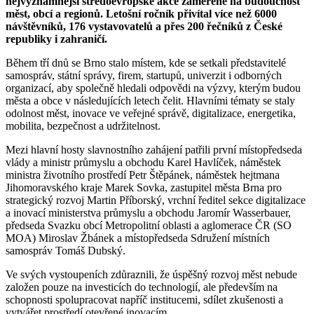
nejvýznamnější středoevropské akce zaměřené na budoucnost
měst, obcí a regionů. Letošní ročník přivítal více než 6000
návštěvníků, 176 vystavovatelů a přes 200 řečníků z České
republiky i zahraničí.
Během tří dnů se Brno stalo místem, kde se setkali představitelé
samospráv, státní správy, firem, startupů, univerzit i odborných
organizací, aby společně hledali odpovědi na výzvy, kterým budou
města a obce v následujících letech čelit. Hlavními tématy se staly
odolnost měst, inovace ve veřejné správě, digitalizace, energetika,
mobilita, bezpečnost a udržitelnost.
Mezi hlavní hosty slavnostního zahájení patřili první místopředseda
vlády a ministr průmyslu a obchodu Karel Havlíček, náměstek
ministra životního prostředí Petr Štěpánek, náměstek hejtmana
Jihomoravského kraje Marek Sovka, zastupitel města Brna pro
strategický rozvoj Martin Příborský, vrchní ředitel sekce digitalizace
a inovací ministerstva průmyslu a obchodu Jaromír Wasserbauer,
předseda Svazku obcí Metropolitní oblasti a aglomerace ČR (SO
MOA) Miroslav Žbánek a místopředseda Sdružení místních
samospráv Tomáš Dubský.
Ve svých vystoupeních zdůraznili, že úspěšný rozvoj měst nebude
založen pouze na investicích do technologií, ale především na
schopnosti spolupracovat napříč institucemi, sdílet zkušenosti a
vytvářet prostředí otevřené inovacím.