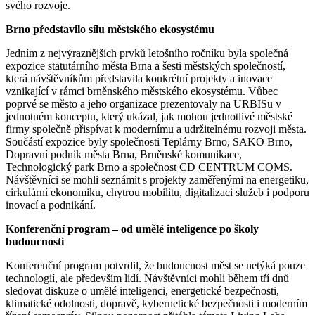
svého rozvoje.
Brno představilo sílu městského ekosystému
Jedním z nejvýraznějších prvků letošního ročníku byla společná
expozice statutárního města Brna a šesti městských společností,
která návštěvníkům představila konkrétní projekty a inovace
vznikající v rámci brněnského městského ekosystému. Vůbec
poprvé se město a jeho organizace prezentovaly na URBISu v
jednotném konceptu, který ukázal, jak mohou jednotlivé městské
firmy společně přispívat k modernímu a udržitelnému rozvoji města.
Součástí expozice byly společnosti Teplárny Brno, SAKO Brno,
Dopravní podnik města Brna, Brněnské komunikace,
Technologický park Brno a společnost CD CENTRUM COMS.
Návštěvníci se mohli seznámit s projekty zaměřenými na energetiku,
cirkulární ekonomiku, chytrou mobilitu, digitalizaci služeb i podporu
inovací a podnikání.
Konferenční program – od umělé inteligence po školy
budoucnosti
Konferenční program potvrdil, že budoucnost měst se netýká pouze
technologií, ale především lidí. Návštěvníci mohli během tří dnů
sledovat diskuze o umělé inteligenci, energetické bezpečnosti,
klimatické odolnosti, dopravě, kybernetické bezpečnosti i moderním