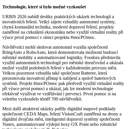
Technologie, které si bylo možné vyzkoušet
URBIS 2026 nabídl desítky praktických ukázek technologií a
inovativních řešení. Velký zájem vzbudily autonomní systémy,
chytrá komunální technika, moderní dopravní řešení, projekty
zaměřené na cirkulární ekonomiku nebo využití virtuální reality při
výuce první pomoci v rámci projektu #mocPOmoc.
Návštěvníci mohli sledovat autonomní vozidla společností
BringAuto a RoboAuto, která demonstrovala možnosti budoucí
městské mobility a automatizované logistiky. Foodora představila
využití autonomních technologií pro městské doručování a ukázala
možné využití podobných řešení v každodenním provozu měst.
Velkou pozornost vzbudila také společnost Batteree, která
prezentovala inovativní přístup k nabíjení a správě bateriových
systémů. Projekt #mocPOmoc pak předvedl využití virtuální reality
při výuce první pomoci a ukázal, jak lze moderní technologie
efektivně využívat ve vzdělávání i prevenci. První pomoc si na
veletrhu vyzkoušelo téměř 700 návštěvníků.
Mezi další atraktivní ukázky patřily digitální mapové podklady
společnosti CEDA Maps, řešení VisionCraft zaměřená na drony a
digitální dvojčata měst, inteligentní dopravní systémy společnosti
Yunex, automatizované výdejní boxy OX Point nebo robotické