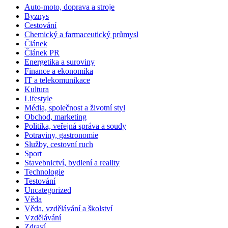
Auto-moto, doprava a stroje
Byznys
Cestování
Chemický a farmaceutický průmysl
Článek
Článek PR
Energetika a suroviny
Finance a ekonomika
IT a telekomunikace
Kultura
Lifestyle
Média, společnost a životní styl
Obchod, marketing
Politika, veřejná správa a soudy
Potraviny, gastronomie
Služby, cestovní ruch
Sport
Stavebnictví, bydlení a reality
Technologie
Testování
Uncategorized
Věda
Věda, vzdělávání a školství
Vzdělávání
Zdraví