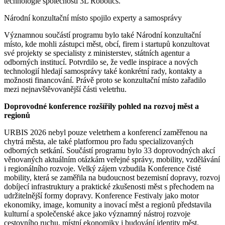
technologie společnosti 3L Robotics.
Národní konzultační místo spojilo experty a samosprávy
Významnou součástí programu bylo také Národní konzultační
místo, kde mohli zástupci měst, obcí, firem i startupů konzultovat
své projekty se specialisty z ministerstev, státních agentur a
odborných institucí. Potvrdilo se, že vedle inspirace a nových
technologií hledají samosprávy také konkrétní rady, kontakty a
možnosti financování. Právě proto se konzultační místo zařadilo
mezi nejnavštěvovanější části veletrhu.
Doprovodné konference rozšířily pohled na rozvoj měst a
regionů
URBIS 2026 nebyl pouze veletrhem a konferencí zaměřenou na
chytrá města, ale také platformou pro řadu specializovaných
odborných setkání. Součástí programu bylo 33 doprovodných akcí
věnovaných aktuálním otázkám veřejné správy, mobility, vzdělávání
i regionálního rozvoje. Velký zájem vzbudila Konference čisté
mobility, která se zaměřila na budoucnost bezemisní dopravy, rozvoj
dobíjecí infrastruktury a praktické zkušenosti měst s přechodem na
udržitelnější formy dopravy. Konference Festivaly jako motor
ekonomiky, image, komunity a inovací měst a regionů představila
kulturní a společenské akce jako významný nástroj rozvoje
cestovního ruchu, místní ekonomiky i budování identity měst.