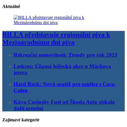
Aktuálně
BILLA představuje regionální piva k
Mezinárodnímu dni piva
Rekreační nemovitosti: Trendy pro rok 2023
Leskros: Úžasná běžecká akce u Máchova
jezera
Hard Rock: Nová soutěž pro umělce s Coca-
Colou
Káva Curiosity Fuel od Škoda Auto získala
další ocenění
Zajímavé kategorie