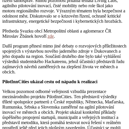
řízení samospráv. Silnou pozornost přitáhla témata Living Labs,
agilního pilotování inovací, čisté mobility nebo role škol jako
motoru regionálního rozvoje. Výrazným tématem byla bezpečnost a
odolnost měst. Diskutovalo se o krizovém řízení, ochraně kritické
infrastruktury, energetické bezpečnosti i kybernetických hrozbách.
Předseda Svazku obcí Metropolitní oblasti a aglomerace ČR
Miroslav Žbánek hovoří
zde
.
Další program přinesl mimo jiné debaty o rozvojových příležitostech
spojených s výstavbou nového jaderného zdroje v Dukovanech a
jeho dopadu na region. Součástí druhého dne bylo také vyhlášení
výsledků studentského Hackateenu, jehož účastníci představili řadu
zajímavých návrhů zaměřených na zlepšení života ve městech a
obcích.
PilotInnCities ukázal cestu od nápadu k realizaci
Velkou pozornost odborné veřejnosti vzbudila prezentace
mezinárodního projektu PilotInnCities. Ten představil výsledky
tříleté spolupráce partnerů z České republiky, Německa, Maďarska,
Rumunska, Srbska a Slovenska zaměřené na agilní pilotování
inovací ve městech a obcích. Projekt ukázal konkrétní příklady
úspěšného propojení startupů, municipalit a veřejných institucí a
představil metodiku, která pomáhá testovat nová řešení v reálném
prostředí ještě před jejich plošným zavedením. Účastníci se mohli