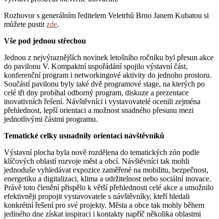
Rozhovor s generálním ředitelem Veletrhů Brno Janem Kubatou si
můžete pustit
zde
.
Vše pod jednou střechou
Jednou z nejvýraznějších novinek letošního ročníku byl přesun akce
do pavilonu V. Kompaktní uspořádání spojilo výstavní část,
konferenční program i networkingové aktivity do jednoho prostoru.
Součástí pavilonu byly také dvě programové stage, na kterých po
celé tři dny probíhal odborný program, diskuze a prezentace
inovativních řešení. Návštěvníci i vystavovatelé ocenili zejména
přehlednost, lepší orientaci a možnost snadného přesunu mezi
jednotlivými částmi programu.
Tematické celky usnadnily orientaci návštěvníků
Výstavní plocha byla nově rozdělena do tematických zón podle
klíčových oblastí rozvoje měst a obcí. Návštěvníci tak mohli
jednoduše vyhledávat expozice zaměřené na mobilitu, bezpečnost,
energetiku a digitalizaci, klima a udržitelnost nebo sociální inovace.
Právě toto členění přispělo k větší přehlednosti celé akce a umožnilo
efektivněji propojit vystavovatele s návštěvníky, kteří hledali
konkrétní řešení pro své projekty. Města a obce tak mohly během
jediného dne získat inspiraci i kontakty napříč několika oblastmi