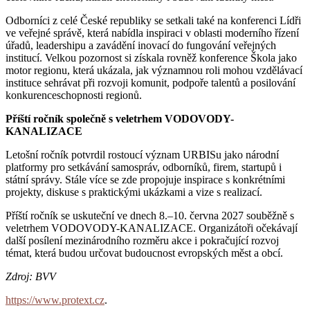
Odborníci z celé České republiky se setkali také na konferenci Lídři
ve veřejné správě, která nabídla inspiraci v oblasti moderního řízení
úřadů, leadershipu a zavádění inovací do fungování veřejných
institucí. Velkou pozornost si získala rovněž konference Škola jako
motor regionu, která ukázala, jak významnou roli mohou vzdělávací
instituce sehrávat při rozvoji komunit, podpoře talentů a posilování
konkurenceschopnosti regionů.
Příští ročník společně s veletrhem VODOVODY-
KANALIZACE
Letošní ročník potvrdil rostoucí význam URBISu jako národní
platformy pro setkávání samospráv, odborníků, firem, startupů i
státní správy. Stále více se zde propojuje inspirace s konkrétními
projekty, diskuse s praktickými ukázkami a vize s realizací.
Příští ročník se uskuteční ve dnech 8.–10. června 2027 souběžně s
veletrhem VODOVODY-KANALIZACE. Organizátoři očekávají
další posílení mezinárodního rozměru akce i pokračující rozvoj
témat, která budou určovat budoucnost evropských měst a obcí.
Zdroj: BVV
https://www.protext.cz
.