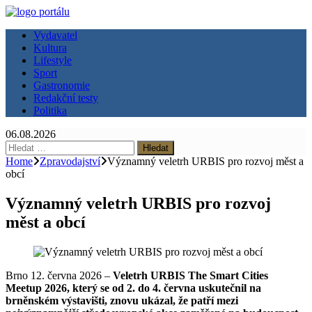
Vydavatel
Kultura
Lifestyle
Sport
Gastronomie
Redakční testy
Politika
06.08.2026
Vyhledávání
Home
Zpravodajství
Významný veletrh URBIS pro rozvoj měst a
obcí
Významný veletrh URBIS pro rozvoj
měst a obcí
Brno 12. června 2026 –
Veletrh URBIS The Smart Cities
Meetup 2026, který se od 2. do 4. června uskutečnil na
brněnském výstavišti, znovu ukázal, že patří mezi