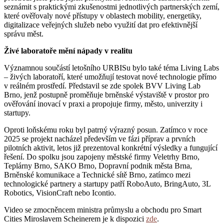
seznámit s praktickými zkušenostmi jednotlivých partnerských zemí,
které ověřovaly nové přístupy v oblastech mobility, energetiky,
digitalizace veřejných služeb nebo využití dat pro efektivnější
správu měst.
Živé laboratoře mění nápady v realitu
Významnou součástí letošního URBISu bylo také téma Living Labs
– živých laboratoří, které umožňují testovat nové technologie přímo
v reálném prostředí. Představil se zde spolek BVV Living Lab
Brno, jenž postupně proměňuje brněnské výstaviště v prostor pro
ověřování inovací v praxi a propojuje firmy, město, univerzity i
startupy.
Oproti loňskému roku byl patrný výrazný posun. Zatímco v roce
2025 se projekt nacházel především ve fázi příprav a prvních
pilotních aktivit, letos již prezentoval konkrétní výsledky a fungující
řešení. Do spolku jsou zapojeny městské firmy Veletrhy Brno,
Teplárny Brno, SAKO Brno, Dopravní podnik města Brna,
Brněnské komunikace a Technické sítě Brno, zatímco mezi
technologické partnery a startupy patří RoboAuto, BringAuto, 3L
Robotics, VisionCraft nebo Icontio.
Video se zmocněncem ministra průmyslu a obchodu pro Smart
Cities Miroslavem Scheinerem je k dispozici
zde
.