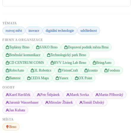
TÉMATA
rozvoj měst
inovace
digitální technologie
udržitelnost
FIRMY A ORGANIZACE
Teplárny Brno
SAKO Brno
Dopravní podnik města Brna
Brněnské komunikace
Technologický park Brno
CD CENTRUM COMS
BVV Living Lab Brno
BringAuto
RoboAuto
3L Robotics
VisionCraft
Icontio
Foodora
Batteree
CEDA Maps
Yunex
OX Point
OSOBY
Karel Havlíček
Petr Štěpánek
Marek Sovka
Martin Příborský
Jaromír Wasserbauer
Miroslav Žbánek
Tomáš Dubský
Jan Kubata
MÍSTA
Brno