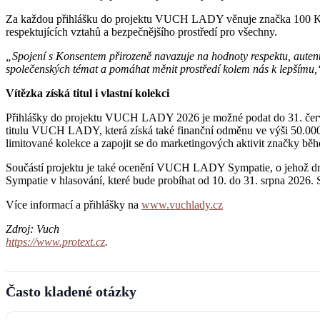
Za každou přihlášku do projektu VUCH LADY věnuje značka 100 Kč n
respektujících vztahů a bezpečnějšího prostředí pro všechny.
„Spojení s Konsentem přirozeně navazuje na hodnoty respektu, autenti
společenských témat a pomáhat měnit prostředí kolem nás k lepšímu
Vítězka získá titul i vlastní kolekci
Přihlášky do projektu VUCH LADY 2026 je možné podat do 31. červen
titulu VUCH LADY, která získá také finanční odměnu ve výši 50.000 K
limitované kolekce a zapojit se do marketingových aktivit značky běh
Součástí projektu je také ocenění VUCH LADY Sympatie, o jehož drž
Sympatie v hlasování, které bude probíhat od 10. do 31. srpna 2026. Sl
Více informací a přihlášky na
www.vuchlady.cz
Zdroj: Vuch
https://www.protext.cz
.
Často kladené otázky