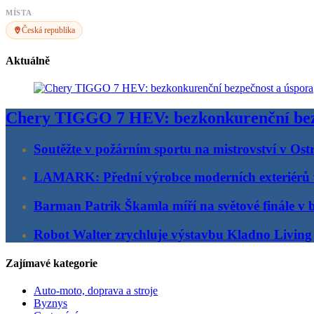
MÍSTA
Česká republika
Aktuálně
Chery TIGGO 7 HEV: bezkonkurenční bez
Soutěžte v požárním sportu na mistrovství v Ost
LAMARK: Přední výrobce moderních exteriérů
Barman Patrik Škamla míří na světové finále v 
Robot Walter zrychluje výstavbu Kladno Living
Zajímavé kategorie
Auto-moto, doprava a stroje
Byznys