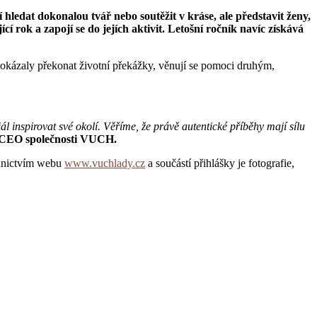
edat dokonalou tvář nebo soutěžit v kráse, ale představit ženy,
rok a zapojí se do jejích aktivit. Letošní ročník navíc získává
ázaly překonat životní překážky, věnují se pomoci druhým,
inspirovat své okolí. Věříme, že právě autentické příběhy mají sílu
a CEO společnosti VUCH.
řednictvím webu
www.vuchlady.cz
a součástí přihlášky je fotografie,