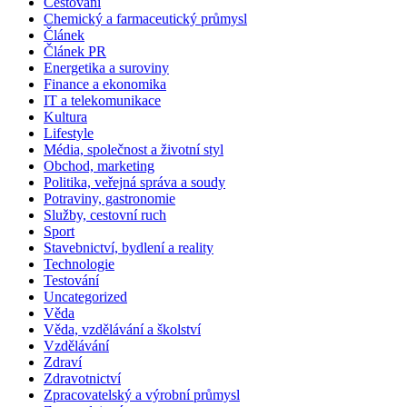
Cestování
Chemický a farmaceutický průmysl
Článek
Článek PR
Energetika a suroviny
Finance a ekonomika
IT a telekomunikace
Kultura
Lifestyle
Média, společnost a životní styl
Obchod, marketing
Politika, veřejná správa a soudy
Potraviny, gastronomie
Služby, cestovní ruch
Sport
Stavebnictví, bydlení a reality
Technologie
Testování
Uncategorized
Věda
Věda, vzdělávání a školství
Vzdělávání
Zdraví
Zdravotnictví
Zpracovatelský a výrobní průmysl