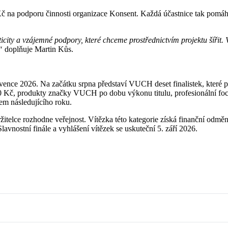
a podporu činnosti organizace Konsent. Každá účastnice tak pomáhá 
city a vzájemné podpory, které chceme prostřednictvím projektu šířit. 
,“
doplňuje Martin Kůs.
ce 2026. Na začátku srpna představí VUCH deset finalistek, které pos
č, produkty značky VUCH po dobu výkonu titulu, profesionální focení a
em následujícího roku.
itelce rozhodne veřejnost. Vítězka této kategorie získá finanční o
avnostní finále a vyhlášení vítězek se uskuteční 5. září 2026.