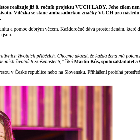
 realizuje již 8. ročník projektu VUCH LADY. Jeho cílem není hl
ivotu. Vítězka se stane ambasadorkou značky VUCH pro následující 
.
tu a pomoc dobrým věcem. Každoročně dává prostor ženám, které dok
m jsou.
ivních životních příbězích. Chceme ukázat, že každá žena má potenciál 
odenních životních zkušenostech,“
říká
Martin Kůs, spoluzakladatel 
adresou v České republice nebo na Slovensku. Přihlášení probíhá prost