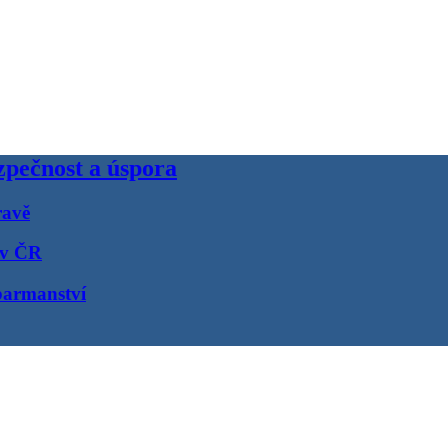
pečnost a úspora
ravě
 v ČR
barmanství