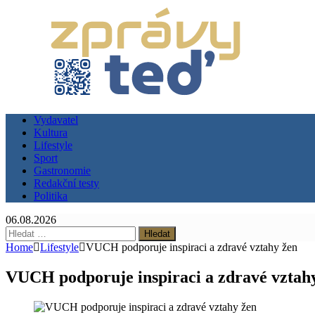
Vydavatel
Kultura
Lifestyle
Sport
Gastronomie
Redakční testy
Politika
06.08.2026
Vyhledávání
Home
Lifestyle
VUCH podporuje inspiraci a zdravé vztahy žen
VUCH podporuje inspiraci a zdravé vztah