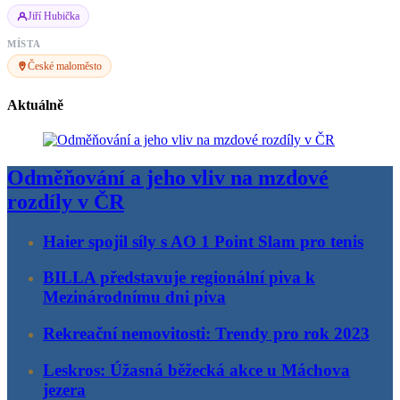
Jiří Hubička
MÍSTA
České maloměsto
Aktuálně
Odměňování a jeho vliv na mzdové
rozdíly v ČR
Haier spojil síly s AO 1 Point Slam pro tenis
BILLA představuje regionální piva k
Mezinárodnímu dni piva
Rekreační nemovitosti: Trendy pro rok 2023
Leskros: Úžasná běžecká akce u Máchova
jezera