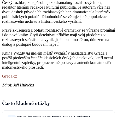
Český rozhlas, kde působil jako dramaturg rozhlasových her,
redaktor literární redakce i kulturní publicista. Je autorem více než
dvou desítek původních rozhlasových her, dramatizací a literárně-
publicistických pořadů. Dlouhodobě se věnuje také popularizaci
rozhlasového archivu a historii českého vysílání.
Právě zkušenosti z oblasti rozhlasové dramatiky se výrazně promítají
i do nové knihy. Čtyři detektivní příběhy mají svůj předobraz v
rozhlasových scénářích a vynikají silnou atmosférou, důrazem na
dialog a postupné budování napětí.
Kniha
Vraždy na malém městě
vychází v nakladatelství Grada a
potěší především čtenáře klasických českých detektivek, kteří ocení
inteligentní zápletky, propracované postavy a autentickou atmosféru
maloměstského prostředí.
Grada.cz
Zdroj: Jiří Hubička
Často kladené otázky