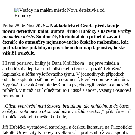
Praha 28. května 2026 –
Nakladatelství Grada představuje
novou detektivní knihu autora Jiřího Hubičky s názvem
Vraždy
na malém městě
. Soubor čtyř kriminálních příběhů zavádí
čtenáře do atmosféry nejmenovaného českého maloměsta, kde
pod zdánlivě poklidným povrchem doutnají tajemství, lidské
vášně i tragédie.
Hlavní postavou knihy je Dana Králíčková – nejprve mladá a
ambiciózní adeptka kriminalistického řemesla, později zkušená
kapitánka a šéfka vyšetřovacího týmu. V jednotlivých případech
odhaluje spletitou síť motivů a okolností, které vedou ke zločinům.
Vyprávění je založené především na psychologii postav a atmosféře
příběhů, v nichž hrají důležitou roli lidské slabosti, vztahy i osudová
rozhodnutí.
„Cílem vyprávění není šokovat brutalitou, ale nahlédnout do často
složitých pohnutek a okolností, jež k vraždám vedou,“
přibližuje Jiří
Hubička základní myšlenku knihy.
Jiří Hubička vystudoval teatrologii a českou literaturu na Filozofické
fakultě Univerzity Karlovy a velkou část profesního života spojil s