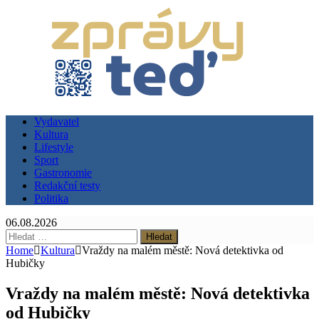
Vydavatel
Kultura
Lifestyle
Sport
Gastronomie
Redakční testy
Politika
06.08.2026
Vyhledávání
Home
Kultura
Vraždy na malém městě: Nová detektivka od
Hubičky
Vraždy na malém městě: Nová detektivka
od Hubičky