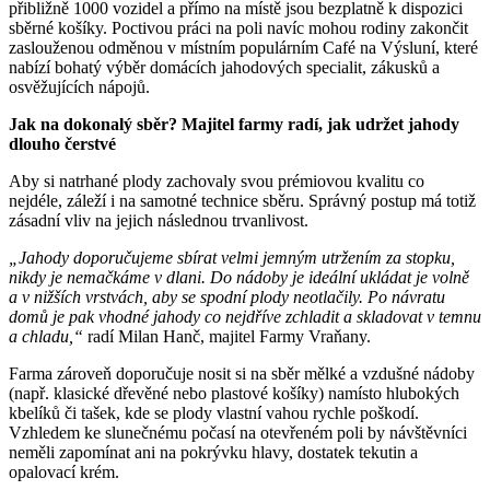
přibližně 1000 vozidel a přímo na místě jsou bezplatně k dispozici
sběrné košíky. Poctivou práci na poli navíc mohou rodiny zakončit
zaslouženou odměnou v místním populárním Café na Výsluní, které
nabízí bohatý výběr domácích jahodových specialit, zákusků a
osvěžujících nápojů.
Jak na dokonalý sběr? Majitel farmy radí, jak udržet jahody
dlouho čerstvé
Aby si natrhané plody zachovaly svou prémiovou kvalitu co
nejdéle, záleží i na samotné technice sběru. Správný postup má totiž
zásadní vliv na jejich následnou trvanlivost.
„Jahody doporučujeme sbírat velmi jemným utržením za stopku,
nikdy je nemačkáme v dlani. Do nádoby je ideální ukládat je volně
a v nižších vrstvách, aby se spodní plody neotlačily. Po návratu
domů je pak vhodné jahody co nejdříve zchladit a skladovat v temnu
a chladu,“
radí Milan Hanč, majitel Farmy Vraňany.
Farma zároveň doporučuje nosit si na sběr mělké a vzdušné nádoby
(např. klasické dřevěné nebo plastové košíky) namísto hlubokých
kbelíků či tašek, kde se plody vlastní vahou rychle poškodí.
Vzhledem ke slunečnému počasí na otevřeném poli by návštěvníci
neměli zapomínat ani na pokrývku hlavy, dostatek tekutin a
opalovací krém.