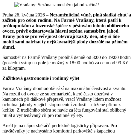
Praha 26. května 2026 –
Nezaměnitelná vůně, plná sladká chuť a
zážitek pro celou rodinu. Na Farmě Vraňany, která patří k
průkopníkům a tuzemské špičce v pěstování tohoto oblíbeného
ovoce, právě odstartovala hlavní sezóna samosběru jahod.
Brány polí se pro veřejnost otevírají každý den, aby si lidé
mohli sami natrhat ty nejšťavnatější plody dozrálé na přímém
slunci.
Samosběr na Farmě Vraňany probíhá denně od 8:00 do 19:00 hodin
(poslední vstup na pole je možný v 18:00 hodin) za cenu od 99 Kč
za kilogram.
Zážitková gastronomie i rodinný výlet
Farma Vraňany dlouhodobě sází na maximální čerstvost a kvalitu.
Na rozdíl od ovoce ze supermarketů, které často dozrává v
kamionech při dálkové přepravě, vrací Vraňany lidem možnost
ochutnat jahody v jejich stoprocentní zralosti – utržené přímo z
keříku. Z tradičního sběru se navíc za léta fungování stal oblíbený
rituál a vyhledávaný cíl pro rodinné výlety.
Areál je na nápor sběračů perfektně logisticky připraven. Pro
návštěvníky je nachystáno komfortní parkoviště s kapacitou