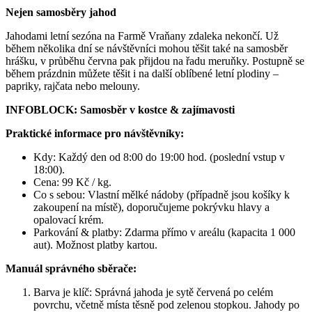
Nejen samosběry jahod
Jahodami letní sezóna na Farmě Vraňany zdaleka nekončí. Už
během několika dní se návštěvníci mohou těšit také na samosběr
hrášku, v průběhu června pak přijdou na řadu meruňky. Postupně se
během prázdnin můžete těšit i na další oblíbené letní plodiny –
papriky, rajčata nebo melouny.
INFOBLOCK: Samosběr v kostce & zajímavosti
Praktické informace pro návštěvníky:
Kdy: Každý den od 8:00 do 19:00 hod. (poslední vstup v
18:00).
Cena: 99 Kč / kg.
Co s sebou: Vlastní mělké nádoby (případně jsou košíky k
zakoupení na místě), doporučujeme pokrývku hlavy a
opalovací krém.
Parkování & platby: Zdarma přímo v areálu (kapacita 1 000
aut). Možnost platby kartou.
Manuál správného sběrače:
Barva je klíč: Správná jahoda je sytě červená po celém
povrchu, včetně místa těsně pod zelenou stopkou. Jahody po