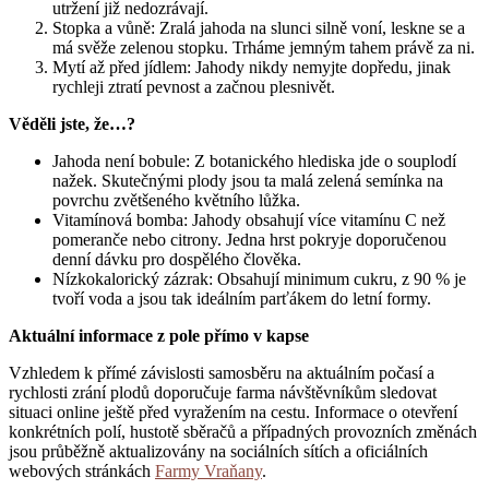
utržení již nedozrávají.
Stopka a vůně: Zralá jahoda na slunci silně voní, leskne se a
má svěže zelenou stopku. Trháme jemným tahem právě za ni.
Mytí až před jídlem: Jahody nikdy nemyjte dopředu, jinak
rychleji ztratí pevnost a začnou plesnivět.
Věděli jste, že…?
Jahoda není bobule: Z botanického hlediska jde o souplodí
nažek. Skutečnými plody jsou ta malá zelená semínka na
povrchu zvětšeného květního lůžka.
Vitamínová bomba: Jahody obsahují více vitamínu C než
pomeranče nebo citrony. Jedna hrst pokryje doporučenou
denní dávku pro dospělého člověka.
Nízkokalorický zázrak: Obsahují minimum cukru, z 90 % je
tvoří voda a jsou tak ideálním parťákem do letní formy.
Aktuální informace z pole přímo v kapse
Vzhledem k přímé závislosti samosběru na aktuálním počasí a
rychlosti zrání plodů doporučuje farma návštěvníkům sledovat
situaci online ještě před vyražením na cestu. Informace o otevření
konkrétních polí, hustotě sběračů a případných provozních změnách
jsou průběžně aktualizovány na sociálních sítích a oficiálních
webových stránkách
Farmy Vraňany
.