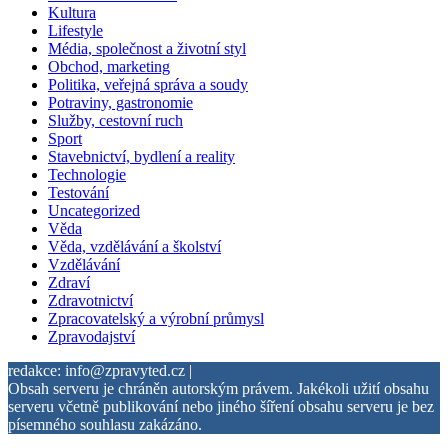
Kultura
Lifestyle
Média, společnost a životní styl
Obchod, marketing
Politika, veřejná správa a soudy
Potraviny, gastronomie
Služby, cestovní ruch
Sport
Stavebnictví, bydlení a reality
Technologie
Testování
Uncategorized
Věda
Věda, vzdělávání a školství
Vzdělávání
Zdraví
Zdravotnictví
Zpracovatelský a výrobní průmysl
Zpravodajství
redakce: info@zpravyted.cz |
Obsah serveru je chráněn autorským právem. Jakékoli užití obsahu
serveru včetně publikování nebo jiného šíření obsahu serveru je bez
písemného souhlasu zakázáno.