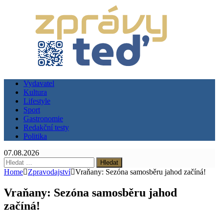
Vydavatel
Kultura
Lifestyle
Sport
Gastronomie
Redakční testy
Politika
07.08.2026
Vyhledávání
Home
Zpravodajství
Vraňany: Sezóna samosběru jahod začíná!
Vraňany: Sezóna samosběru jahod
začíná!