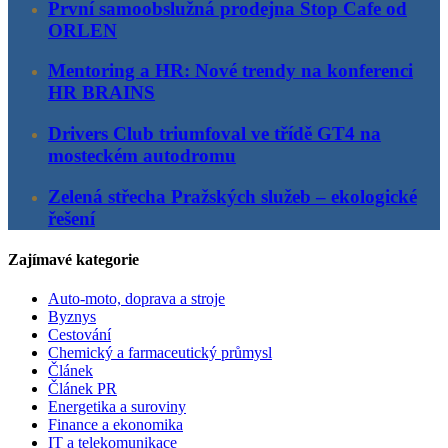
První samoobslužná prodejna Stop Cafe od
ORLEN
Mentoring a HR: Nové trendy na konferenci
HR BRAINS
Drivers Club triumfoval ve třídě GT4 na
mosteckém autodromu
Zelená střecha Pražských služeb – ekologické
řešení
Zajímavé kategorie
Auto-moto, doprava a stroje
Byznys
Cestování
Chemický a farmaceutický průmysl
Článek
Článek PR
Energetika a suroviny
Finance a ekonomika
IT a telekomunikace