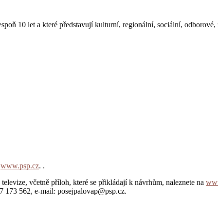
poň 10 let a které představují kulturní, regionální, sociální, odborov
h
www.psp.cz
. .
levize, včetně příloh, které se přikládají k návrhům, naleznete na
www
57 173 562, e-mail: posejpalovap@psp.cz.