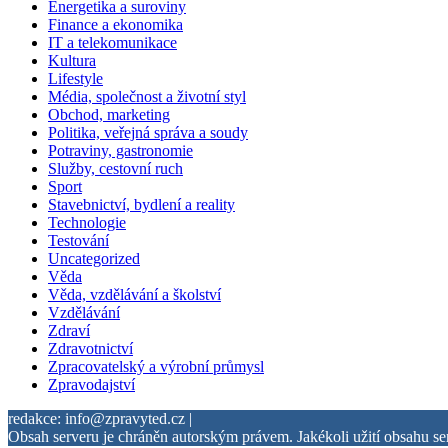
Energetika a suroviny
Finance a ekonomika
IT a telekomunikace
Kultura
Lifestyle
Média, společnost a životní styl
Obchod, marketing
Politika, veřejná správa a soudy
Potraviny, gastronomie
Služby, cestovní ruch
Sport
Stavebnictví, bydlení a reality
Technologie
Testování
Uncategorized
Věda
Věda, vzdělávání a školství
Vzdělávání
Zdraví
Zdravotnictví
Zpracovatelský a výrobní průmysl
Zpravodajství
redakce: info@zpravyted.cz |
Obsah serveru je chráněn autorským právem. Jakékoli užití obsahu se