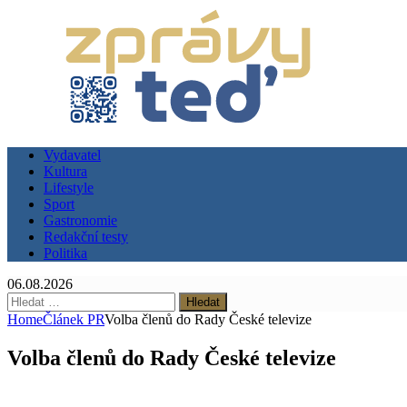
Vydavatel
Kultura
Lifestyle
Sport
Gastronomie
Redakční testy
Politika
06.08.2026
Vyhledávání
Home
Článek PR
Volba členů do Rady České televize
Volba členů do Rady České televize