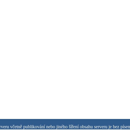
rveru včetně publikování nebo jiného šíření obsahu serveru je bez pís