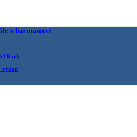
ále v barmanství
del Bank
a výkon
R