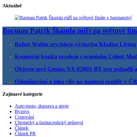
Aktuálně
Barman Patrik Škamla míří na světové fin
Robot Walter zrychluje výstavbu Kladno Living
Komerční banka exceluje s oceněním Celent Mo
Objevte myš Genius NX-8280S BT pro pohodlí 
Odměňování a jeho vliv na mzdové rozdíly v Č
Zajímavé kategorie
Auto-moto, doprava a stroje
Byznys
Cestování
Chemický a farmaceutický průmysl
Článek
Článek PR