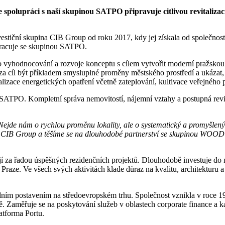
olupráci s naší skupinou SATPO připravuje citlivou revitalizaci 
a investiční skupina CIB Group od roku 2017, kdy jej získala od společ
racuje se skupinou SATPO.
ého vyhodnocování a rozvoje konceptu s cílem vytvořit moderní pražsko
íl být příkladem smysluplné proměny městského prostředí a ukázat, ž
izace energetických opatření včetně zateplování, kultivace veřejného pr
iny SATPO. Kompletní správa nemovitostí, nájemní vztahy a postupná r
jde nám o rychlou proměnu lokality, ale o systematický a promyšlený p
tí CIB Group a těšíme se na dlouhodobé partnerství se skupinou WO
ojí za řadou úspěšných rezidenčních projektů. Dlouhodobě investuje do
raze. Ve všech svých aktivitách klade důraz na kvalitu, architekturu a
m postavením na středoevropském trhu. Společnost vznikla v roce 19
ě. Zaměřuje se na poskytování služeb v oblastech corporate finance a 
atforma Portu.