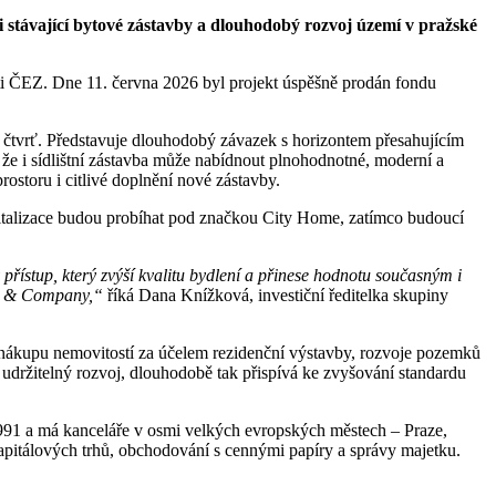
stávající bytové zástavby a dlouhodobý rozvoj území v pražské
nosti ČEZ. Dne 11. června 2026 byl projekt úspěšně prodán fondu
u čtvrť. Představuje dlouhodobý závazek s horizontem přesahujícím
e i sídlištní zástavba může nabídnout plnohodnotné, moderní a
ostoru i citlivé doplnění nové zástavby.
evitalizace budou probíhat pod značkou City Home, zatímco budoucí
řístup, který zvýší kvalitu bydlení a přinese hodnotu současným i
OD & Company,“
říká Dana Knížková, investiční ředitelka skupiny
 nákupu nemovitostí za účelem rezidenční výstavby, rozvoje pozemků
 udržitelný rozvoj, dlouhodobě tak přispívá ke zvyšování standardu
91 a má kanceláře v osmi velkých evropských městech – Praze,
kapitálových trhů, obchodování s cennými papíry a správy majetku.