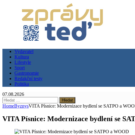
Vydavatel
Kultura
Lifestyle
Sport
Gastronomie
Redakční testy
Politika
07.08.2026
Vyhledávání
Home
Byznys
VITA Písnice: Modernizace bydlení se SATPO a WO
VITA Písnice: Modernizace bydlení se 