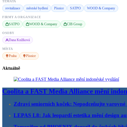
TÉMATA
revitalizace
městské bydlení
Písnice
SATPO
WOOD & Company
FIRMY A ORGANIZACE
SATPO
WOOD & Company
CIB Group
OSOBY
Dana Knížková
MÍSTA
Praha
Písnice
Aktuálně
Coolita a FAST Media Alliance mění indon
Zdraví seniorních koček: Nepodceňujte varovné 
LEPAS L8: Jak leopardí estetika mění design au
Tamoxifen od PHOENIX dorazil do českých lék