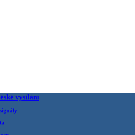
éské vysílání
signály
ta
áren