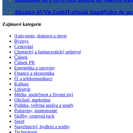
Akvizice AVVie GmbH přináší AngelValve do por
Zajímavé kategorie
Auto-moto, doprava a stroje
Byznys
Cestování
Chemický a farmaceutický průmysl
Článek
Článek PR
Energetika a suroviny
Finance a ekonomika
IT a telekomunikace
Kultura
Lifestyle
Média, společnost a životní styl
Obchod, marketing
Politika, veřejná správa a soudy
Potraviny, gastronomie
Služby, cestovní ruch
Sport
Stavebnictví, bydlení a reality
Technologie