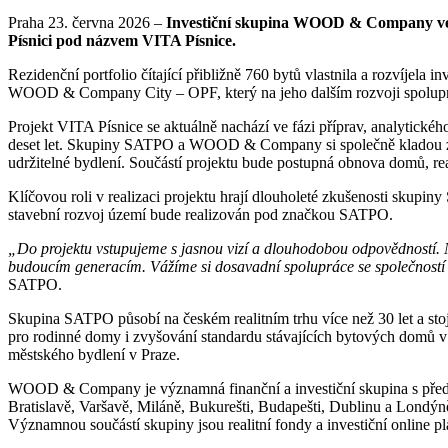
Praha 23. června 2026 –
Investiční skupina WOOD & Company ve sp
Písnici pod názvem VITA Písnice.
Rezidenční portfolio čítající přibližně 760 bytů vlastnila a rozvíjel
WOOD & Company City – OPF, který na jeho dalším rozvoji spolup
Projekt VITA Písnice se aktuálně nachází ve fázi příprav, analytick
deset let. Skupiny SATPO a WOOD & Company si společně kladou za c
udržitelné bydlení. Součástí projektu bude postupná obnova domů, real
Klíčovou roli v realizaci projektu hrají dlouholeté zkušenosti skup
stavební rozvoj území bude realizován pod značkou SATPO.
„Do projektu vstupujeme s jasnou vizí a dlouhodobou odpovědností. Ne
budoucím generacím. Vážíme si dosavadní spolupráce se společnos
SATPO.
Skupina SATPO působí na českém realitním trhu více než 30 let a st
pro rodinné domy i zvyšování standardu stávajících bytových domů v P
městského bydlení v Praze.
WOOD & Company je významná finanční a investiční skupina s přední
Bratislavě, Varšavě, Miláně, Bukurešti, Budapešti, Dublinu a Londýn
Významnou součástí skupiny jsou realitní fondy a investiční online pl