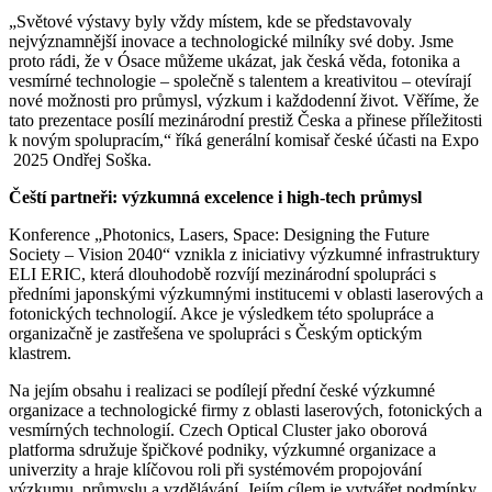
„Světové výstavy byly vždy místem, kde se představovaly
nejvýznamnější inovace a technologické milníky své doby. Jsme
proto rádi, že v Ósace můžeme ukázat, jak česká věda, fotonika a
vesmírné technologie – společně s talentem a kreativitou – otevírají
nové možnosti pro průmysl, výzkum i každodenní život. Věříme, že
tato prezentace posílí mezinárodní prestiž Česka a přinese příležitosti
k novým spolupracím,“ říká generální komisař české účasti na Expo
2025 Ondřej Soška.
Čeští partneři: výzkumná excelence i high-tech průmysl
Konference „Photonics, Lasers, Space: Designing the Future
Society – Vision 2040“ vznikla z iniciativy výzkumné infrastruktury
ELI ERIC, která dlouhodobě rozvíjí mezinárodní spolupráci s
předními japonskými výzkumnými institucemi v oblasti laserových a
fotonických technologií. Akce je výsledkem této spolupráce a
organizačně je zastřešena ve spolupráci s Českým optickým
klastrem.
Na jejím obsahu i realizaci se podílejí přední české výzkumné
organizace a technologické firmy z oblasti laserových, fotonických a
vesmírných technologií. Czech Optical Cluster jako oborová
platforma sdružuje špičkové podniky, výzkumné organizace a
univerzity a hraje klíčovou roli při systémovém propojování
výzkumu, průmyslu a vzdělávání. Jejím cílem je vytvářet podmínky