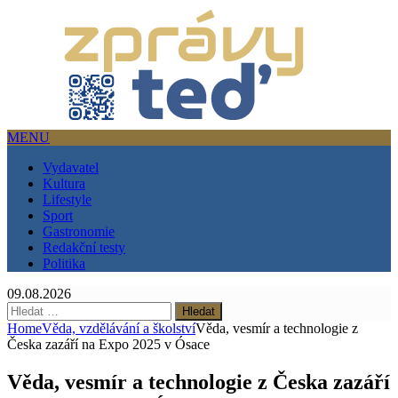
MENU
Vydavatel
Kultura
Lifestyle
Sport
Gastronomie
Redakční testy
Politika
09.08.2026
Vyhledávání
Home
Věda, vzdělávání a školství
Věda, vesmír a technologie z
Česka zazáří na Expo 2025 v Ósace
Věda, vesmír a technologie z Česka zazáří