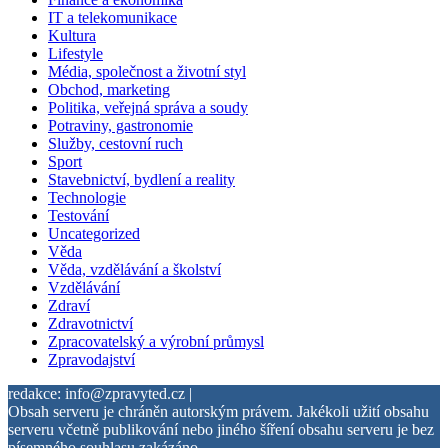
IT a telekomunikace
Kultura
Lifestyle
Média, společnost a životní styl
Obchod, marketing
Politika, veřejná správa a soudy
Potraviny, gastronomie
Služby, cestovní ruch
Sport
Stavebnictví, bydlení a reality
Technologie
Testování
Uncategorized
Věda
Věda, vzdělávání a školství
Vzdělávání
Zdraví
Zdravotnictví
Zpracovatelský a výrobní průmysl
Zpravodajství
redakce: info@zpravyted.cz |
Obsah serveru je chráněn autorským právem. Jakékoli užití obsahu
serveru včetně publikování nebo jiného šíření obsahu serveru je bez
písemného souhlasu zakázáno.