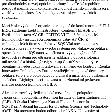
pro dlouhodobý rozvoj optického průmyslu v České republice,
posilovat mezinárodní konkurenceschopnost členských organizací a
zajišťovat viditelnost české optiky v evropských inovačních
strukturách.
Mezi české výzkumné organizace zapojené do konference patří ELI
ERIC (Extreme Light Infrastructure), Centrum HiLASE při
Fyzikálním ústavu AV ČR, CEITEC VUT – Středoevropský
technologický institut a Astronomický ústav AV ČR. Z
technologických firem se představí SQS Vláknová optika a.s.,
specializující se na vývoj a výrobu systémů pro vláknovou optiku a
optoelektroniku; IQS nano, zaměřená na vývoj a výrobu 3D
tiskových systémů pro ultrapřesné aplikace v optice a fotonice,
mikrovýrobě a bioinženýrství; start-up CactuX s.r.o., který se
orientuje na nedestruktivní testování a rentgenovou kontrolu; Rigaku
Innovative Technologies Europe vyrábějící rentgenové detektory,
optiku a zdroje pro polovodičový průmysl a materiálový výzkum; a
společnost Lightigo, specializovaná na bezkontaktní prvkovou
analýzu pomocí technologie LIBS.
Akce je zároveň výsledkem úzké mezinárodní spolupráce s
Japonskem. Spoluorganizátory jsou Institute of Laser Engineering
(ILE) při Osaka University a Kansai Photon Science Institute
(KPSI) při National Institutes for Quantum Science and Technology
(QST). Na programu budou odborníci z JAXA, University of