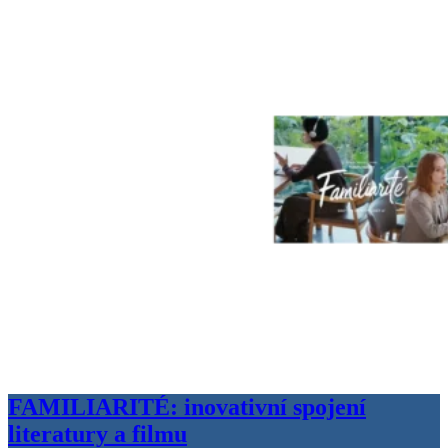
FAMILIARITÉ: inovativní spojení
literatury a filmu