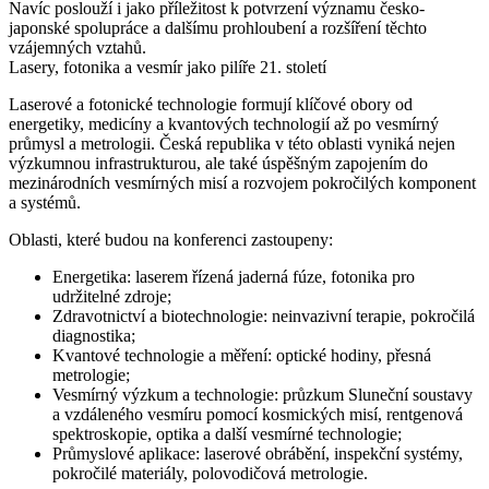
Navíc poslouží i jako příležitost k potvrzení významu česko-
japonské spolupráce a dalšímu prohloubení a rozšíření těchto
vzájemných vztahů.
Lasery, fotonika a vesmír jako pilíře 21. století
Laserové a fotonické technologie formují klíčové obory od
energetiky, medicíny a kvantových technologií až po vesmírný
průmysl a metrologii. Česká republika v této oblasti vyniká nejen
výzkumnou infrastrukturou, ale také úspěšným zapojením do
mezinárodních vesmírných misí a rozvojem pokročilých komponent
a systémů.
Oblasti, které budou na konferenci zastoupeny:
Energetika: laserem řízená jaderná fúze, fotonika pro
udržitelné zdroje;
Zdravotnictví a biotechnologie: neinvazivní terapie, pokročilá
diagnostika;
Kvantové technologie a měření: optické hodiny, přesná
metrologie;
Vesmírný výzkum a technologie: průzkum Sluneční soustavy
a vzdáleného vesmíru pomocí kosmických misí, rentgenová
spektroskopie, optika a další vesmírné technologie;
Průmyslové aplikace: laserové obrábění, inspekční systémy,
pokročilé materiály, polovodičová metrologie.