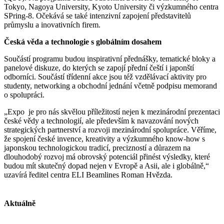
Tokyo, Nagoya University, Kyoto University či výzkumného centra
SPring-8. Očekává se také intenzivní zapojení představitelů
průmyslu a inovativních firem.
Česká věda a technologie s globálním dosahem
Součástí programu budou inspirativní přednášky, tematické bloky a
panelové diskuze, do kterých se zapojí přední čeští i japonští
odborníci. Součástí třídenní akce jsou též vzdělávací aktivity pro
studenty, networking a obchodní jednání včetně podpisu memorand
o spolupráci.
„Expo je pro nás skvělou příležitostí nejen k mezinárodní prezentaci
české vědy a technologií, ale především k navazování nových
strategických partnerství a rozvoji mezinárodní spolupráce. Věříme,
že spojení české invence, kreativity a výzkumného know-how s
japonskou technologickou tradicí, precizností a důrazem na
dlouhodobý rozvoj má obrovský potenciál přinést výsledky, které
budou mít skutečný dopad nejen v Evropě a Asii, ale i globálně,“
uzavírá ředitel centra ELI Beamlines Roman Hvězda.
Aktuálně