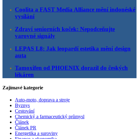
Coolita a FAST Media Alliance mění indonéské
vysílání
Zdraví seniorních koček: Nepodceňujte
varovné signály
LEPAS L8: Jak leopardí estetika mění design
auta
Tamoxifen od PHOENIX dorazil do českých
lékáren
Zajímavé kategorie
Auto-moto, doprava a stroje
Byznys
Cestování
Chemický a farmaceutický průmysl
Článek
Článek PR
Energetika a suroviny
Finance a ekonomika