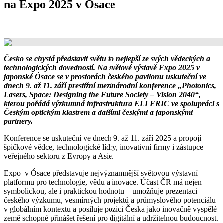
na Expo 2025 v Ósace
Česko se chystá představit světu to nejlepší ze svých vědeckých a
technologických dovedností. Na světové výstavě Expo 2025 v
japonské Ósace se v prostorách českého pavilonu uskuteční ve
dnech 9. až 11. září prestižní mezinárodní konference „Photonics,
Lasers, Space: Designing the Future Society – Vision 2040“,
kterou pořádá výzkumná infrastruktura ELI ERIC ve spolupráci s
Českým optickým klastrem a dalšími českými a japonskými
partnery.
Konference se uskuteční ve dnech 9. až 11. září 2025 a propojí
špičkové vědce, technologické lídry, inovativní firmy i zástupce
veřejného sektoru z Evropy a Asie.
Expo v Ósace představuje nejvýznamnější světovou výstavní
platformu pro technologie, vědu a inovace. Účast ČR má nejen
symbolickou, ale i praktickou hodnotu – umožňuje prezentaci
českého výzkumu, vesmírných projektů a průmyslového potenciálu
v globálním kontextu a posiluje pozici Česka jako inovačně vyspělé
země schopné přinášet řešení pro digitální a udržitelnou budoucnost.