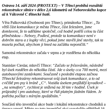
Ostrava 14. září 2024 (PROTEXT) – V Třinci probíhá rozsáhlá
rekonstrukce silnice v délce 2,6 kilometrů od Neborovského kopce
až k Válcovně C třinecké hutě.
Věra Palkovská (Osobnosti pro Třinec), primátorka Třince:
„Ta
větší část komunikace je města Třince, část železáren, jsme
domluveni, že to uděláme společně, což hodně potěší celou tu část
příměstskou – Nebory, Podlesí, protože ta komunikace není v
dobrém stavu a z logiky věci, pokud jsme stavěli jiné stavby, tak ta
musela počkat, abychom ji hned na začátku neponičili.“
Samotná rekonstrukce začala v srpnu a je rozdělena do několika
etap.
Stanislav Cieslar, mluvčí Třince:
“Začalo se frézováním, následně
byl úsek rozdělen do několika částí. Jde o úseky cca 700 metrů, mezi
autobusovými zastávkami. Současně s poslední etapou začnou
Třinecké železárny rekonstruovat svůj úsek komunikace, a to od
cvičiště pro psy k bráně „C“. Vozidla úsekem projíždějí kyvadlově –
„na semafory“, rychlost je snížená na 30 km v hodině. Úsek je
průjezdný i pro autobusy, které se řídí platným jízdním řádem. Je
potřeba počítat s mírným zpožděním.“
Součástí této investiční akce bude i lokální rekonstrukce chodníků a
úprava vpustí. Město na tuto investiční akci vynaložilo přibližně 16