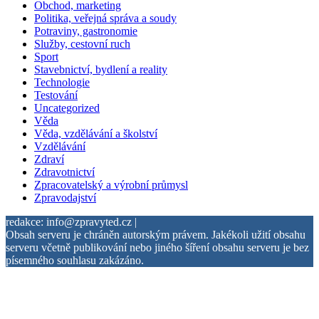
Obchod, marketing
Politika, veřejná správa a soudy
Potraviny, gastronomie
Služby, cestovní ruch
Sport
Stavebnictví, bydlení a reality
Technologie
Testování
Uncategorized
Věda
Věda, vzdělávání a školství
Vzdělávání
Zdraví
Zdravotnictví
Zpracovatelský a výrobní průmysl
Zpravodajství
redakce: info@zpravyted.cz |
Obsah serveru je chráněn autorským právem. Jakékoli užití obsahu
serveru včetně publikování nebo jiného šíření obsahu serveru je bez
písemného souhlasu zakázáno.