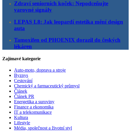
Zdraví seniorních koček: Nepodceňujte
varovné signály
LEPAS L8: Jak leopardí estetika mění design
auta
Tamoxifen od PHOENIX dorazil do českých
lékáren
Zajímavé kategorie
Auto-moto, doprava a stroje
Byznys
Cestování
Chemický a farmaceutický průmysl
Článek
Článek PR
Energetika a suroviny
Finance a ekonomika
IT a telekomunikace
Kultura
Lifestyle
Média, společnost a životní styl