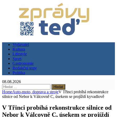
Vydavatel
Kultura
Lifestyle
Sport
Gastronomie
Redakční testy
Politika
08.08.2026
Vyhledávání
Home
Auto-moto, doprava a stroje
V Třinci probíhá rekonstrukce
silnice od Nebor k Válcovně C, úsekem se projíždí kyvadlově
V Třinci probíhá rekonstrukce silnice od
Nebor k Válcovně C, úsekem se projíždí