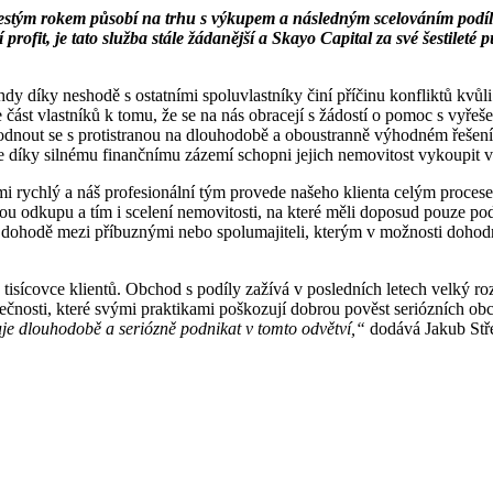
stým rokem působí na trhu s výkupem a následným scelováním podílů
profit, je tato služba stále žádanější a Skayo Capital za své šestileté
dy díky neshodě s ostatními spoluvlastníky činí příčinu konfliktů kvů
část vlastníků k tomu, že se na nás obracejí s žádostí o pomoc s vyře
odnout se s protistranou na dlouhodobě a oboustranně výhodném řešení,
sme díky silnému finančnímu zázemí schopni jejich nemovitost vykoupit 
i rychlý a náš profesionální tým provede našeho klienta celým procesem
kou odkupu a tím i scelení nemovitosti, na které měli doposud pouze pod
 dohodě mezi příbuznými nebo spolumajiteli, kterým v možnosti dohodno
isícovce klientů. Obchod s podíly zažívá v posledních letech velký roz
olečnosti, které svými praktikami poškozují dobrou pověst seriózních o
e dlouhodobě a seriózně podnikat v tomto odvětví,“
dodává Jakub Stře