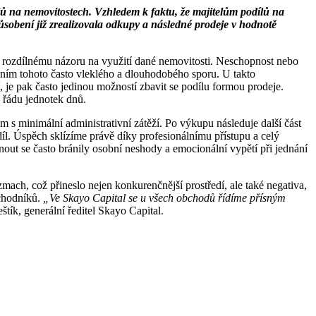
 na nemovitostech. Vzhledem k faktu, že majitelům podílů na
 působení již zrealizovala odkupy a následné prodeje v hodnotě
li rozdílnému názoru na využití dané nemovitosti. Neschopnost nebo
šením tohoto často vleklého a dlouhodobého sporu. U takto
 je pak často jedinou možností zbavit se podílu formou prodeje.
v řádu jednotek dnů.
 s minimální administrativní zátěží. Po výkupu následuje další část
íl. Úspěch sklízíme právě díky profesionálnímu přístupu a celý
ut se často bránily osobní neshody a emocionální vypětí při jednání
mach, což přineslo nejen konkurenčnější prostředí, ale také negativa,
bchodníků.
„Ve Skayo Capital se u všech obchodů řídíme přísným
štík, generální ředitel Skayo Capital.