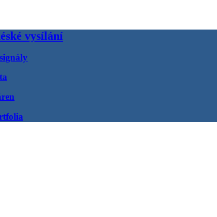
éské vysílání
signály
ta
áren
tfolia