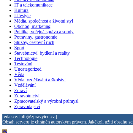
IT a telekomunikace
Kultura
Lifestyle
Média, společnost a životní styl
Obchod, marketing
Politika, veřejná správa a soudy
Potraviny, gastronomie
Služby, cestovní ruch
Sport
Stavebnictví, bydlení a reality
Technologie
Testování
Uncategorized
Věda
Věda, vzdělávání a školství
Vzdělávání
Zdraví
Zdravotnictví
Zpracovatelský a výrobní průmysl
Zpravodajství
redakce: info@zpravyted.cz |
Obsah serveru je chráněn autorským právem. Jakékoli užití obsahu se