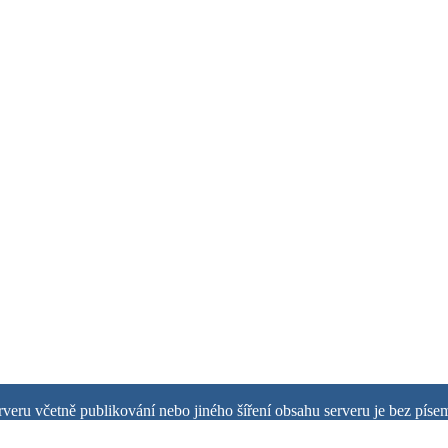
rveru včetně publikování nebo jiného šíření obsahu serveru je bez pís