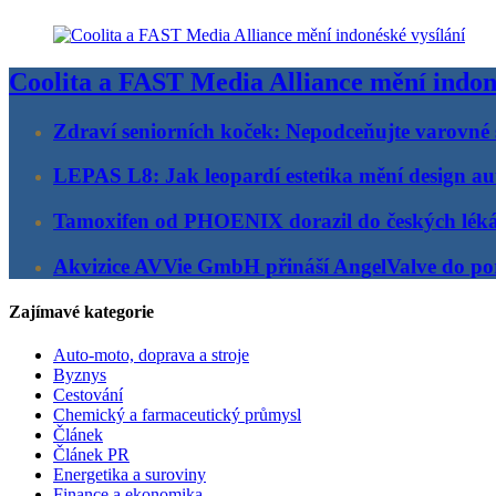
Coolita a FAST Media Alliance mění indon
Zdraví seniorních koček: Nepodceňujte varovné 
LEPAS L8: Jak leopardí estetika mění design au
Tamoxifen od PHOENIX dorazil do českých lék
Akvizice AVVie GmbH přináší AngelValve do por
Zajímavé kategorie
Auto-moto, doprava a stroje
Byznys
Cestování
Chemický a farmaceutický průmysl
Článek
Článek PR
Energetika a suroviny
Finance a ekonomika