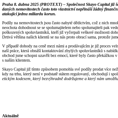
Praha 8. dubna 2025 (PROTEXT) – Společnost Skayo Capital již še
daných nemovitostech často toto vlastnictví nepřináší žádný finanční 
atakující jednu miliardu korun.
Podíly na nemovitostech jsou často nabyté dědictvím, což z nich mnoh
neochota dohodnout se se spolumajitelem nebo spolumajiteli pak vede 
poškozených spoluvlastníků, kteří již vyčerpali veškeré možnosti doh
Drtivá většina našich klientů se na nás proto obrací sama, protože j
V případě dohody na ceně mezi námi a prodávajícím je již proces velm
naší práce, která obnáší kontaktování zbylých spoluvlastníků s nabíd
obchod jsme schopni uzavřít bez emocí, které byly často překážkou v
s naším klientem.
Skayo Capital již tímto způsobem pomohla své podíly prodat více než t
kdy na trhu, který není v podstatě státem regulovaný, obchodují i sp
etickým kodexem, který bezvýhradně dodržujeme a který nám umožňuj
Aktuálně