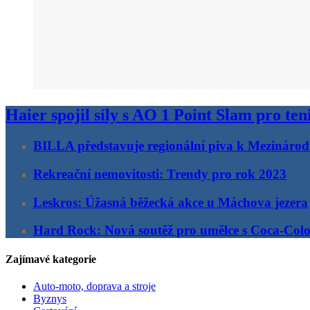
Haier spojil síly s AO 1 Point Slam pro ten
BILLA představuje regionální piva k Mezinárod
Rekreační nemovitosti: Trendy pro rok 2023
Leskros: Úžasná běžecká akce u Máchova jezera
Hard Rock: Nová soutěž pro umělce s Coca-Col
Zajímavé kategorie
Auto-moto, doprava a stroje
Byznys