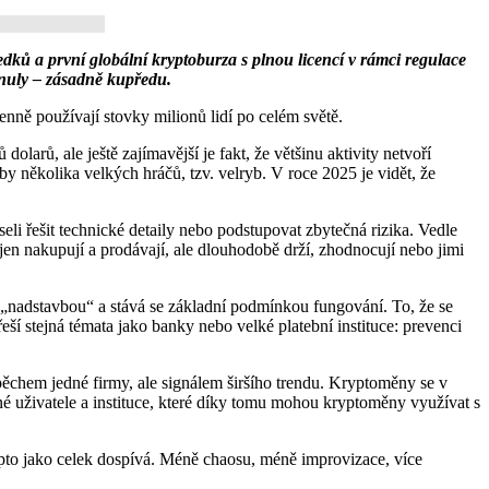
ů a první globální kryptoburza s plnou licencí v rámci regulace
nuly – zásadně kupředu.
nně používají stovky milionů lidí po celém světě.
arů, ale ještě zajímavější je fakt, že většinu aktivity netvoří
y několika velkých hráčů, tzv. velryb. V roce 2025 je vidět, že
li řešit technické detaily nebo podstupovat zbytečná rizika. Vedle
n nakupují a prodávají, ale dlouhodobě drží, zhodnocují nebo jimi
 „nadstavbou“ a stává se základní podmínkou fungování. To, že se
řeší stejná témata jako banky nebo velké platební instituce: prevenci
ěchem jedné firmy, ale signálem širšího trendu. Kryptoměny se v
žné uživatele a instituce, které díky tomu mohou kryptoměny využívat s
pto jako celek dospívá. Méně chaosu, méně improvizace, více