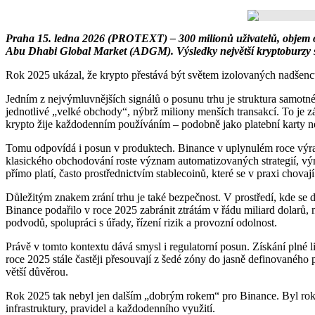
Praha 15. ledna 2026 (PROTEXT) – 300 milionů uživatelů, objem ob
Abu Dhabi Global Market (ADGM). Výsledky největší kryptoburzy s
Rok 2025 ukázal, že krypto přestává být světem izolovaných nadšenců 
Jedním z nejvýmluvnějších signálů o posunu trhu je struktura samotnéh
jednotlivé „velké obchody“, nýbrž miliony menších transakcí. To je z
krypto žije každodenním používáním – podobně jako platební karty n
Tomu odpovídá i posun v produktech. Binance v uplynulém roce výrazně
klasického obchodování roste význam automatizovaných strategií, výn
přímo platí, často prostřednictvím stablecoinů, které se v praxi chovaj
Důležitým znakem zrání trhu je také bezpečnost. V prostředí, kde se
Binance podařilo v roce 2025 zabránit ztrátám v řádu miliard dolarů, ne
podvodů, spolupráci s úřady, řízení rizik a provozní odolnost.
Právě v tomto kontextu dává smysl i regulatorní posun. Získání plné
roce 2025 stále častěji přesouvají z šedé zóny do jasně definovaného 
větší důvěrou.
Rok 2025 tak nebyl jen dalším „dobrým rokem“ pro Binance. Byl roke
infrastruktury, pravidel a každodenního využití.