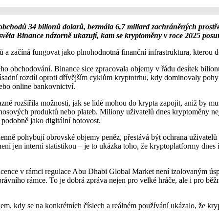
chodů 34 bilionů dolarů, bezmála 6,7 miliard zachráněných prostředk
věta Binance názorně ukazují, kam se kryptoměny v roce 2025 posu
a začíná fungovat jako plnohodnotná finanční infrastruktura, kterou de
o obchodování. Binance sice zpracovala objemy v řádu desítek bilionů dol
ásadní rozdíl oproti dřívějším cyklům kryptotrhu, kdy dominovaly pohyb
ebo online bankovnictví.
 rozšířila možnosti, jak se lidé mohou do krypta zapojit, aniž by muse
osových produktů nebo plateb. Miliony uživatelů dnes kryptoměny neje
í podobně jako digitální hotovost.
 denně pohybují obrovské objemy peněz, přestává být ochrana uživatelů
ní jen interní statistikou – je to ukázka toho, že kryptoplatformy dnes 
 licence v rámci regulace Abu Dhabi Global Market není izolovaným úsp
právního rámce. To je dobrá zpráva nejen pro velké hráče, ale i pro bě
m, kdy se na konkrétních číslech a reálném používání ukázalo, že kry