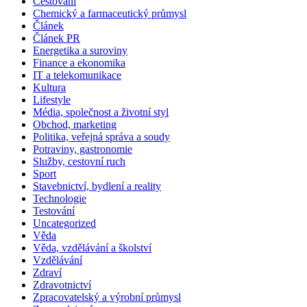
Cestování
Chemický a farmaceutický průmysl
Článek
Článek PR
Energetika a suroviny
Finance a ekonomika
IT a telekomunikace
Kultura
Lifestyle
Média, společnost a životní styl
Obchod, marketing
Politika, veřejná správa a soudy
Potraviny, gastronomie
Služby, cestovní ruch
Sport
Stavebnictví, bydlení a reality
Technologie
Testování
Uncategorized
Věda
Věda, vzdělávání a školství
Vzdělávání
Zdraví
Zdravotnictví
Zpracovatelský a výrobní průmysl