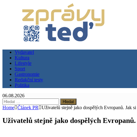
Vydavatel
Kultura
Lifestyle
Sport
Gastronomie
Redakční testy
Politika
06.08.2026
Vyhledávání
Home
Článek PR
Uživatelů stejně jako dospělých Evropanů. Jak s
Uživatelů stejně jako dospělých Evropanů.