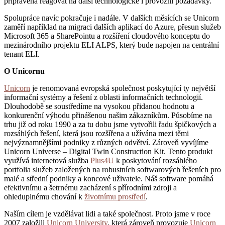
připravená reagovat na další technologické i provozní požadavky.
Spolupráce navíc pokračuje i nadále. V dalších měsících se Unicorn
zaměří například na migraci dalších aplikací do Azure, přesun služeb
Microsoft 365 a SharePointu a rozšíření cloudového konceptu do
mezinárodního projektu ELI ALPS, který bude napojen na centrální
tenant ELI.
O Unicornu
Unicorn
je renomovaná evropská společnost poskytující ty největší
informační systémy a řešení z oblasti informačních technologií.
Dlouhodobě se soustředíme na vysokou přidanou hodnotu a
konkurenční výhodu přinášenou našim zákazníkům. Působíme na
trhu již od roku 1990 a za tu dobu jsme vytvořili řadu špičkových a
rozsáhlých řešení, která jsou rozšířena a užívána mezi těmi
nejvýznamnějšími podniky z různých odvětví. Zároveň vyvíjíme
Unicorn Universe – Digital Twin Construction Kit. Tento produkt
využívá internetová služba
Plus4U
k poskytování rozsáhlého
portfolia služeb založených na robustních softwarových řešeních pro
malé a střední podniky a koncové uživatele. Náš software pomáhá
efektivnímu a šetrnému zacházení s přírodními zdroji a
ohleduplnému chování k
životnímu prostředí
.
Naším cílem je vzdělávat lidi a také společnost. Proto jsme v roce
2007 založili
Unicorn University
, která zároveň provozuje
Unicorn