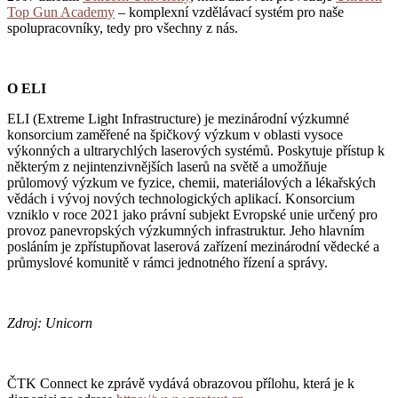
Top Gun Academy
– komplexní vzdělávací systém pro naše
spolupracovníky, tedy pro všechny z nás.
O ELI
ELI (Extreme Light Infrastructure) je mezinárodní výzkumné
konsorcium zaměřené na špičkový výzkum v oblasti vysoce
výkonných a ultrarychlých laserových systémů. Poskytuje přístup k
některým z nejintenzivnějších laserů na světě a umožňuje
průlomový výzkum ve fyzice, chemii, materiálových a lékařských
vědách i vývoj nových technologických aplikací. Konsorcium
vzniklo v roce 2021 jako právní subjekt Evropské unie určený pro
provoz panevropských výzkumných infrastruktur. Jeho hlavním
posláním je zpřístupňovat laserová zařízení mezinárodní vědecké a
průmyslové komunitě v rámci jednotného řízení a správy.
Zdroj: Unicorn
ČTK Connect ke zprávě vydává obrazovou přílohu, která je k