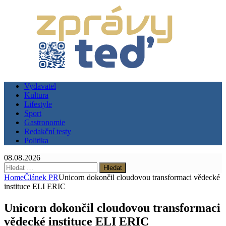
Vydavatel
Kultura
Lifestyle
Sport
Gastronomie
Redakční testy
Politika
08.08.2026
Vyhledávání
Home
Článek PR
Unicorn dokončil cloudovou transformaci vědecké
instituce ELI ERIC
Unicorn dokončil cloudovou transformaci
vědecké instituce ELI ERIC