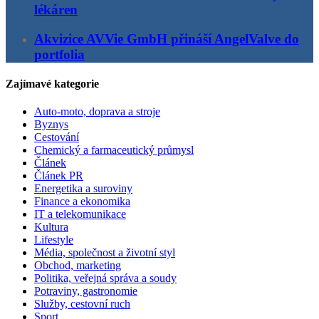
lékáren
Akvizice AVVie GmbH přináší AngelValve do
portfolia
Zajímavé kategorie
Auto-moto, doprava a stroje
Byznys
Cestování
Chemický a farmaceutický průmysl
Článek
Článek PR
Energetika a suroviny
Finance a ekonomika
IT a telekomunikace
Kultura
Lifestyle
Média, společnost a životní styl
Obchod, marketing
Politika, veřejná správa a soudy
Potraviny, gastronomie
Služby, cestovní ruch
Sport