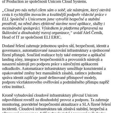
of Production ze společnosti Unicorn Cloud Systems.
„Cloud pro nás nebyl cílem sám o sobě, ale nástrojem, který otevírá
cestu k rychlejším inovacím a kvalitnější podpoře vědecké práce v
ELI. Společně s Unicornem jsme vytvořili bezpečné a stabilní
prostředí, na němž dnes efektivně stavíme nové aplikace, služby i
mezinárodní spolupráci. Výsledkem je platforma připravená na
škálování a dlouhodobý rozvoj organizace,“ uvádí
Aleš Černík,
Head of IT ze společnosti ELI ERIC.
Dodané řešení zahrnuje jednotnou správu sítí, bezpečnosti, identit a
governance, automatizované nasazování infrastruktury a sjednocené
řízení přístupů. Součástí realizace byly také enterprise a aplikační
landing zóny, integrace bezpečnostních a provozních nástrojů a
nasazení nástrojů pro podporu práce s náročnými aplikacemi
odkudkoliv. Automatizace infrastruktury umožňuje konzistentní a
opakovatelné změny bez manuálních zásahů, zatímco jednotná
správa identit zajišťuje jasně definované přístupové modely,
podporu vícefaktorového ověřování a podmíněného přístupu napříč
celou institucí.
Kromě vybudování cloudové infrastruktury převzal Unicorn
odpovědnost rovněž za dlouhodobý provoz a podporu. Ta zahrnuje
monitoring, pravidelné bezpečnostní aktualizace a SLA řízené řešení
incidentů. Cloudová infrastruktura tak zůstává stabilní, bezpečná a