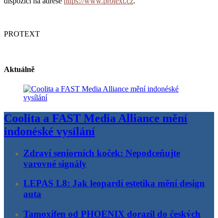
dispozici na adrese
https://www.protext.cz
.
PROTEXT
Aktuálně
Coolita a FAST Media Alliance mění
indonéské vysílání
Zdraví seniorních koček: Nepodceňujte
varovné signály
LEPAS L8: Jak leopardí estetika mění design
auta
Tamoxifen od PHOENIX dorazil do českých