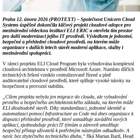
Praha 12. února 2026 (PROTEXT) – Společnost Unicorn Cloud
Systems úspěšně dokončila klíčový projekt cloudové adopce pro
mezinárodní vědeckou instituci ELI ERIC a otevřela tím prostor
pro další modernizaci jejího IT prostředí. Výsledkem je jednotné,
bezpečné a přehledné cloudové prostředí, na kterém může
organizace v dalších letech stavět moderní aplikace, služby i
mezinárodní spolupráci.
V rámci projektu ELI Cloud Program byla vybudována komplexní
cloudová architektura v prostředí Microsoft Azure. Namísto dílčích
technických řešení vzniklo centralizovaně řízené a plně
auditovatelné cloudové prostředí, které splňuje vysoké nároky na
bezpečnost a provozní stabilitu.
„Cílem projektu nebyla jen migrace do cloudu, ale vybudování
pevného a bezpečného architektonického základu, na kterém může
ELI dlouhodobě stavět. Díky standardizaci, jednotné identitě a
automatizaci pomocí Infrastructure as Code má dnes organizace k
dispozici přehledné prostředí, které usnadňuje zavádění nových
aplikací, zjednodušuje práci IT týmům a zároveň umožňuje
bezpečný přístup uživatelů k potřebným nástrojům odkudkoliv. A
navíc bez zbytečného technického dluhu,“
říká Marian Bartl, Head