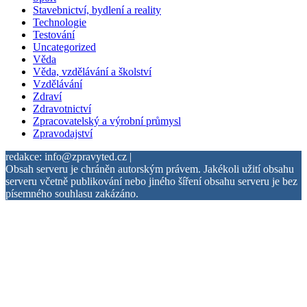
Stavebnictví, bydlení a reality
Technologie
Testování
Uncategorized
Věda
Věda, vzdělávání a školství
Vzdělávání
Zdraví
Zdravotnictví
Zpracovatelský a výrobní průmysl
Zpravodajství
redakce: info@zpravyted.cz |
Obsah serveru je chráněn autorským právem. Jakékoli užití obsahu
serveru včetně publikování nebo jiného šíření obsahu serveru je bez
písemného souhlasu zakázáno.