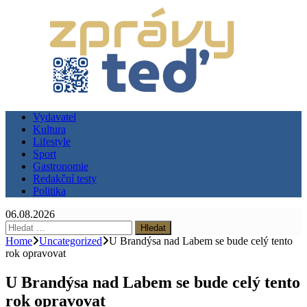
Vydavatel
Kultura
Lifestyle
Sport
Gastronomie
Redakční testy
Politika
06.08.2026
Vyhledávání
Home
Uncategorized
U Brandýsa nad Labem se bude celý tento
rok opravovat
U Brandýsa nad Labem se bude celý tento
rok opravovat