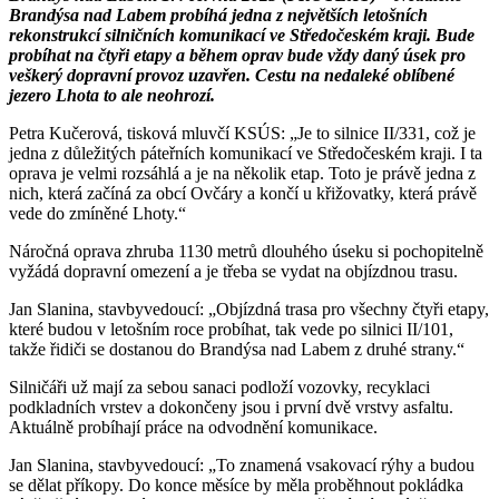
Brandýsa nad Labem probíhá jedna z největších letošních
rekonstrukcí silničních komunikací ve Středočeském kraji. Bude
probíhat na čtyři etapy a během oprav bude vždy daný úsek pro
veškerý dopravní provoz uzavřen. Cestu na nedaleké oblíbené
jezero Lhota to ale neohrozí.
Petra Kučerová, tisková mluvčí KSÚS: „Je to silnice II/331, což je
jedna z důležitých páteřních komunikací ve Středočeském kraji. I ta
oprava je velmi rozsáhlá a je na několik etap. Toto je právě jedna z
nich, která začíná za obcí Ovčáry a končí u křižovatky, která právě
vede do zmíněné Lhoty.“
Náročná oprava zhruba 1130 metrů dlouhého úseku si pochopitelně
vyžádá dopravní omezení a je třeba se vydat na objízdnou trasu.
Jan Slanina, stavbyvedoucí: „Objízdná trasa pro všechny čtyři etapy,
které budou v letošním roce probíhat, tak vede po silnici II/101,
takže řidiči se dostanou do Brandýsa nad Labem z druhé strany.“
Silničáři už mají za sebou sanaci podloží vozovky, recyklaci
podkladních vrstev a dokončeny jsou i první dvě vrstvy asfaltu.
Aktuálně probíhají práce na odvodnění komunikace.
Jan Slanina, stavbyvedoucí: „To znamená vsakovací rýhy a budou
se dělat příkopy. Do konce měsíce by měla proběhnout pokládka