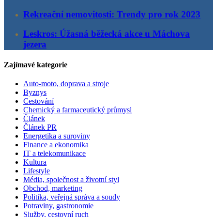
Rekreační nemovitosti: Trendy pro rok 2023
Leskros: Úžasná běžecká akce u Máchova
jezera
Zajímavé kategorie
Auto-moto, doprava a stroje
Byznys
Cestování
Chemický a farmaceutický průmysl
Článek
Článek PR
Energetika a suroviny
Finance a ekonomika
IT a telekomunikace
Kultura
Lifestyle
Média, společnost a životní styl
Obchod, marketing
Politika, veřejná správa a soudy
Potraviny, gastronomie
Služby, cestovní ruch