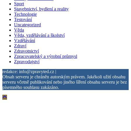
Sport
Stavebnictví, bydlení a reality
Technologie
Testování
Uncategorized
Věda
Věda, vzdělávání a školství
Vzdělávání
Zdraví
Zdravotnictví
Zpracovatelský a výrobní průmysl
Zpravodajství
redakce: info@zpravyted.cz |
Obsah serveru je chráněn autorským právem. Jakékoli užití obsahu
serveru včetně publikování nebo jiného šíření obsahu serveru je bez
písemného souhlasu zakázáno.