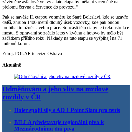
závěrečné asfaltové vrstvy a tato etapa by měla jít víceméně na
přelomu června a července do provozu.“
Pak se naváže II. etapou ve směru ke Staré Boleslavi, kde se uzavře
další, zhruba 1400 metrů dlouhý úsek vozovky, kde pak budou
probíhat totožné stavební práce. Součástí této etapy je i rekonstrukce
mostu. S opravami se začalo letos v květnu a hotovo by mělo být
začátkem příštího roku. Náklady na tuto etapu se vyšplhají na 71
milionů korun.
Zdroj: POLAR televize Ostrava
Aktuálně
Odměňování a jeho vliv na mzdové
rozdíly v ČR
Haier spojil síly s AO 1 Point Slam pro tenis
BILLA představuje regionální piva k
Mezinárodnímu dni piva