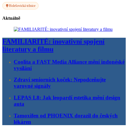
Holešovická tržnice
Aktuálně
FAMILIARITÉ: inovativní spojení
literatury a filmu
Coolita a FAST Media Alliance mění indonéské
vysílání
Zdraví seniorních koček: Nepodceňujte
varovné signály
LEPAS L8: Jak leopardí estetika mění design
auta
Tamoxifen od PHOENIX dorazil do českých
lékáren