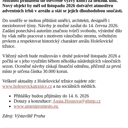
Možnost přihlášení do otevřené výzvy končí za několik dnů.
Nový objekt by měl od listopadu 2026 dotvářet atmosféru
adventních trhů v areálu a stát se jejich dlouhodobou součástí.
Do soutěže se mohou přihlásit umělci, architekti, designéři i
mezioborové týmy. Návrhy je možné zasílat do 14. června 2026.
Zadání ponechává autorům značnou tvůrčí svobodu, výsledné dílo
by však mělo pracovat s motivem vánočního stromu, světelným
prvkem a respektovat historický charakter areálu Holešovické
tržnice.
Vítězný návrh bude realizován v druhé polovině listopadu 2026 a
počítá se s jeho využitím během několika následujících vánočních
sezon. Oceněné návrhy získají finanční odměnu, přičemž za první
místo je určena částka 30.000 korun.
Veškeré aktuality z Holešovické tržnice najdete zde:
www.holesovickatrznice.cz
a na sociálních médiích.
Přihlášky budou přijímány do 14. 6. 2026
Dotazy a konzultace:
Agata.Hosnova@ghmp.cz
www.umenipromesto.eu
Zdroj: Výstaviště Praha