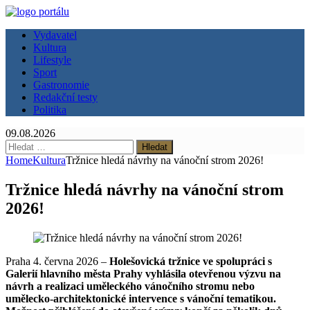
Vydavatel
Kultura
Lifestyle
Sport
Gastronomie
Redakční testy
Politika
09.08.2026
Vyhledávání
Home
Kultura
Tržnice hledá návrhy na vánoční strom 2026!
Tržnice hledá návrhy na vánoční strom
2026!
Praha 4. června 2026 –
Holešovická tržnice ve spolupráci s
Galerií hlavního města Prahy vyhlásila otevřenou výzvu na
návrh a realizaci uměleckého vánočního stromu nebo
umělecko-architektonické intervence s vánoční tematikou.