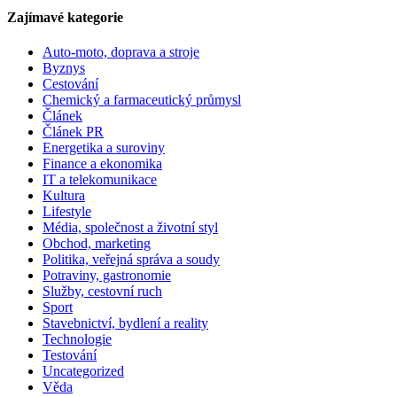
Zajímavé kategorie
Auto-moto, doprava a stroje
Byznys
Cestování
Chemický a farmaceutický průmysl
Článek
Článek PR
Energetika a suroviny
Finance a ekonomika
IT a telekomunikace
Kultura
Lifestyle
Média, společnost a životní styl
Obchod, marketing
Politika, veřejná správa a soudy
Potraviny, gastronomie
Služby, cestovní ruch
Sport
Stavebnictví, bydlení a reality
Technologie
Testování
Uncategorized
Věda