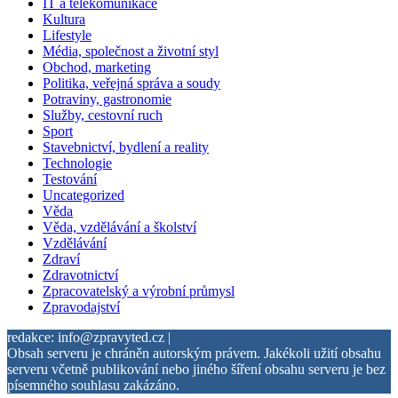
IT a telekomunikace
Kultura
Lifestyle
Média, společnost a životní styl
Obchod, marketing
Politika, veřejná správa a soudy
Potraviny, gastronomie
Služby, cestovní ruch
Sport
Stavebnictví, bydlení a reality
Technologie
Testování
Uncategorized
Věda
Věda, vzdělávání a školství
Vzdělávání
Zdraví
Zdravotnictví
Zpracovatelský a výrobní průmysl
Zpravodajství
redakce: info@zpravyted.cz |
Obsah serveru je chráněn autorským právem. Jakékoli užití obsahu
serveru včetně publikování nebo jiného šíření obsahu serveru je bez
písemného souhlasu zakázáno.