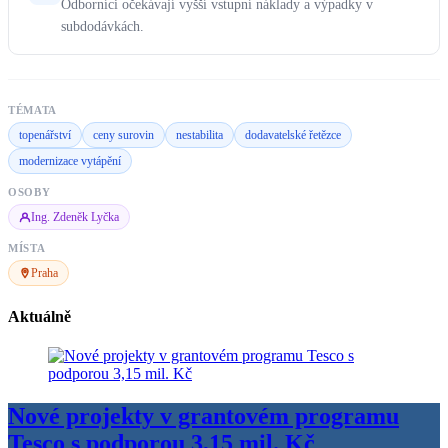
Odborníci očekávají vyšší vstupní náklady a výpadky v
subdodávkách.
TÉMATA
topenářství
ceny surovin
nestabilita
dodavatelské řetězce
modernizace vytápění
OSOBY
Ing. Zdeněk Lyčka
MÍSTA
Praha
Aktuálně
Nové projekty v grantovém programu
Tesco s podporou 3,15 mil. Kč