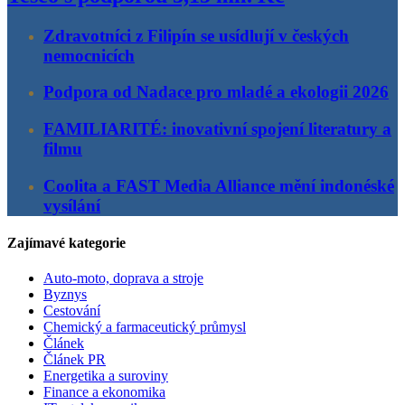
Zdravotníci z Filipín se usídlují v českých
nemocnicích
Podpora od Nadace pro mladé a ekologii 2026
FAMILIARITÉ: inovativní spojení literatury a
filmu
Coolita a FAST Media Alliance mění indonéské
vysílání
Zajímavé kategorie
Auto-moto, doprava a stroje
Byznys
Cestování
Chemický a farmaceutický průmysl
Článek
Článek PR
Energetika a suroviny
Finance a ekonomika