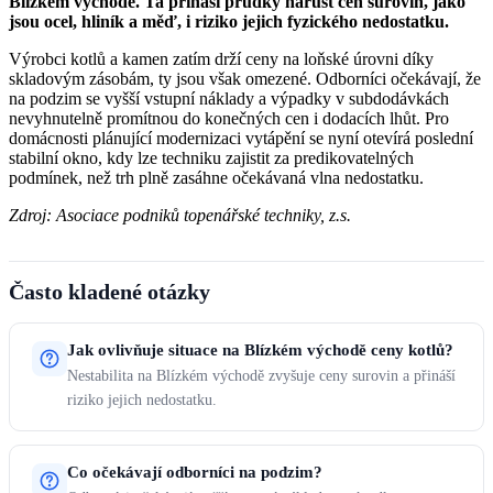
Blízkém východě. Ta přináší prudký nárůst cen surovin, jako
jsou ocel, hliník a měď, i riziko jejich fyzického nedostatku.
Výrobci kotlů a kamen zatím drží ceny na loňské úrovni díky
skladovým zásobám, ty jsou však omezené. Odborníci očekávají, že
na podzim se vyšší vstupní náklady a výpadky v subdodávkách
nevyhnutelně promítnou do konečných cen i dodacích lhůt. Pro
domácnosti plánující modernizaci vytápění se nyní otevírá poslední
stabilní okno, kdy lze techniku zajistit za predikovatelných
podmínek, než trh plně zasáhne očekávaná vlna nedostatku.
Zdroj: Asociace podniků topenářské techniky, z.s.
Často kladené otázky
Jak ovlivňuje situace na Blízkém východě ceny kotlů?
Nestabilita na Blízkém východě zvyšuje ceny surovin a přináší
riziko jejich nedostatku.
Co očekávají odborníci na podzim?