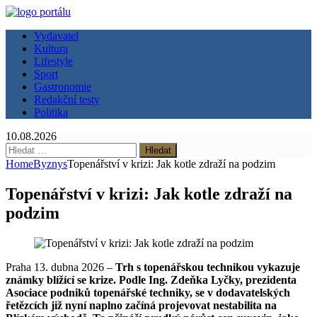
Vydavatel
Kultura
Lifestyle
Sport
Gastronomie
Redakční testy
Politika
10.08.2026
Vyhledávání
Home
Byznys
Topenářství v krizi: Jak kotle zdraží na podzim
Topenářství v krizi: Jak kotle zdraží na
podzim
Praha 13. dubna 2026 –
Trh s topenářskou technikou vykazuje
známky blížící se krize. Podle Ing. Zdeňka Lyčky, prezidenta
Asociace podniků topenářské techniky, se v dodavatelských
řetězcích již nyní naplno začíná projevovat nestabilita na