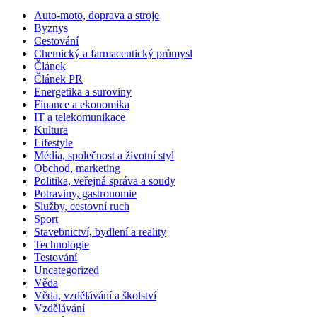
Auto-moto, doprava a stroje
Byznys
Cestování
Chemický a farmaceutický průmysl
Článek
Článek PR
Energetika a suroviny
Finance a ekonomika
IT a telekomunikace
Kultura
Lifestyle
Média, společnost a životní styl
Obchod, marketing
Politika, veřejná správa a soudy
Potraviny, gastronomie
Služby, cestovní ruch
Sport
Stavebnictví, bydlení a reality
Technologie
Testování
Uncategorized
Věda
Věda, vzdělávání a školství
Vzdělávání