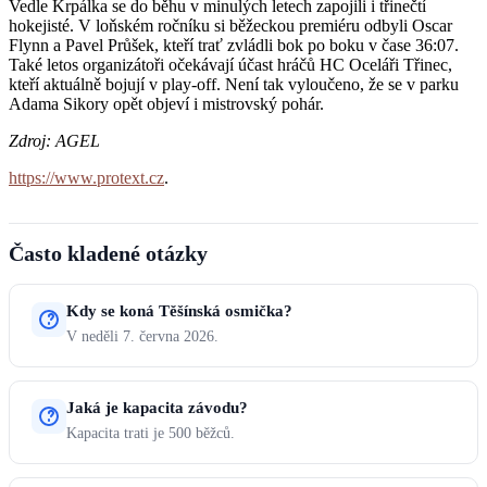
Vedle Krpálka se do běhu v minulých letech zapojili i třinečtí
hokejisté. V loňském ročníku si běžeckou premiéru odbyli Oscar
Flynn a Pavel Průšek, kteří trať zvládli bok po boku v čase 36:07.
Také letos organizátoři očekávají účast hráčů HC Oceláři Třinec,
kteří aktuálně bojují v play-off. Není tak vyloučeno, že se v parku
Adama Sikory opět objeví i mistrovský pohár.
Zdroj: AGEL
https://www.protext.cz
.
Často kladené otázky
Kdy se koná Těšínská osmička?
V neděli 7. června 2026.
Jaká je kapacita závodu?
Kapacita trati je 500 běžců.