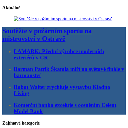
Aktuálně
Soutěžte v požárním sportu na
mistrovství v Ostravě
LAMARK: Přední výrobce moderních
exteriérů v ČR
Barman Patrik Škamla míří na světové finále v
barmanství
Robot Walter zrychluje výstavbu Kladno
Living
Komerční banka exceluje s oceněním Celent
Model Bank
Zajímavé kategorie