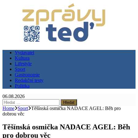
Vydavatel
Kultura
Lifestyle
Sport
Gastronomie
Redakční testy
Politika
06.08.2026
Vyhledávání
Home
Sport
Těšínská osmička NADACE AGEL: Běh pro
dobrou věc
Těšínská osmička NADACE AGEL: Běh
pro dobrou věc