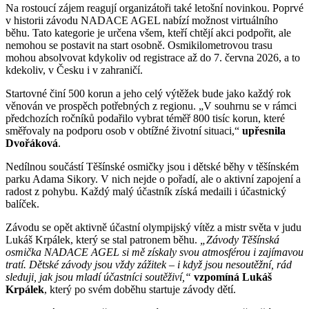
Na rostoucí zájem reagují organizátoři také letošní novinkou. Poprvé
v historii závodu NADACE AGEL nabízí možnost virtuálního
běhu. Tato kategorie je určena všem, kteří chtějí akci podpořit, ale
nemohou se postavit na start osobně. Osmikilometrovou trasu
mohou absolvovat kdykoliv od registrace až do 7. června 2026, a to
kdekoliv, v Česku i v zahraničí.
Startovné činí 500 korun a jeho celý výtěžek bude jako každý rok
věnován ve prospěch potřebných z regionu. „V souhrnu se v rámci
předchozích ročníků podařilo vybrat téměř 800 tisíc korun, které
směřovaly na podporu osob v obtížné životní situaci,“
upřesnila
Dvořáková
.
Nedílnou součástí Těšínské osmičky jsou i dětské běhy v těšínském
parku Adama Sikory. V nich nejde o pořadí, ale o aktivní zapojení a
radost z pohybu. Každý malý účastník získá medaili i účastnický
balíček.
Závodu se opět aktivně účastní olympijský vítěz a mistr světa v judu
Lukáš Krpálek, který se stal patronem běhu.
„Závody Těšínská
osmička NADACE AGEL si mě získaly svou atmosférou i zajímavou
tratí. Dětské závody jsou vždy zážitek – i když jsou nesoutěžní, rád
sleduji, jak jsou mladí účastníci soutěživí,“
vzpomíná Lukáš
Krpálek
, který po svém doběhu startuje závody dětí.