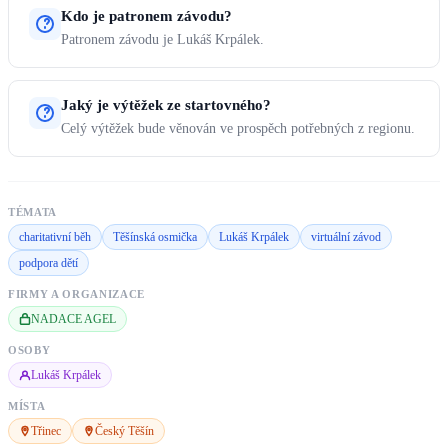
Kdo je patronem závodu?
Patronem závodu je Lukáš Krpálek.
Jaký je výtěžek ze startovného?
Celý výtěžek bude věnován ve prospěch potřebných z regionu.
TÉMATA
charitativní běh
Těšínská osmička
Lukáš Krpálek
virtuální závod
podpora dětí
FIRMY A ORGANIZACE
NADACE AGEL
OSOBY
Lukáš Krpálek
MÍSTA
Třinec
Český Těšín