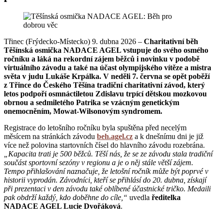
Třinec (Frýdecko-Místecko) 9. dubna 2026 –
Charitativní běh
Těšínská osmička NADACE AGEL vstupuje do svého osmého
ročníku a láká na rekordní zájem běžců i novinku v podobě
virtuálního závodu a také na účast olympijského vítěze a mistra
světa v judu Lukáše Krpálka. V neděli 7. června se opět poběží
z Třince do Českého Těšína tradiční charitativní závod, který
letos podpoří osmnáctiletou Zdislavu trpící dětskou mozkovou
obrnou a sedmiletého Patrika se vzácným genetickým
onemocněním, Mowat-Wilsonovým syndromem.
Registrace do letošního ročníku byla spuštěna před necelým
měsícem na stránkách závodu
beh.agel.cz
a k dnešnímu dni je již
více než polovina startovních čísel do hlavního závodu rozebrána.
„Kapacita trati je 500 běžců. Těší nás, že se ze závodu stala tradiční
součást sportovní sezóny v regionu a je o něj stále větší zájem.
Tempo přihlašování naznačuje, že letošní ročník může být poprvé v
historii vyprodán. Závodníci, kteří se přihlásí do 20. dubna, získají
při prezentaci v den závodu také oblíbené účastnické tričko. Medaili
pak obdrží každý, kdo doběhne do cíle,“
uvedla
ředitelka
NADACE AGEL Lucie Dvořáková
.