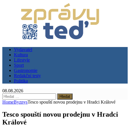
Vydavatel
Kultura
Lifestyle
Sport
Gastronomie
Redakční testy
Politika
08.08.2026
Vyhledávání
Home
Byznys
Tesco spouští novou prodejnu v Hradci Králové
Tesco spouští novou prodejnu v Hradci
Králové