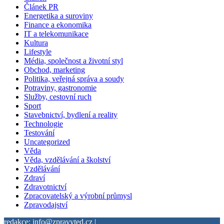
Článek PR
Energetika a suroviny
Finance a ekonomika
IT a telekomunikace
Kultura
Lifestyle
Média, společnost a životní styl
Obchod, marketing
Politika, veřejná správa a soudy
Potraviny, gastronomie
Služby, cestovní ruch
Sport
Stavebnictví, bydlení a reality
Technologie
Testování
Uncategorized
Věda
Věda, vzdělávání a školství
Vzdělávání
Zdraví
Zdravotnictví
Zpracovatelský a výrobní průmysl
Zpravodajství
redakce: info@zpravyted.cz |