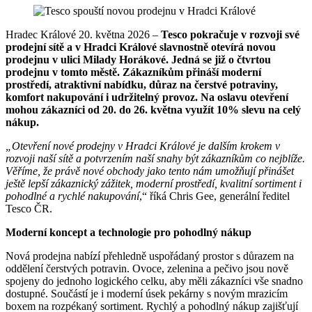
Hradec Králové 20. května 2026 –
Tesco pokračuje v rozvoji své
prodejní sítě a v Hradci Králové slavnostně otevírá novou
prodejnu v ulici Milady Horákové. Jedná se již o čtvrtou
prodejnu v tomto městě. Zákazníkům přináší moderní
prostředí, atraktivní nabídku, důraz na čerstvé potraviny,
komfort nakupování i udržitelný provoz. Na oslavu otevření
mohou zákazníci od 20. do 26. května využít 10% slevu na celý
nákup.
„Otevření nové prodejny v Hradci Králové je dalším krokem v
rozvoji naší sítě a potvrzením naší snahy být zákazníkům co nejblíže.
Věříme, že právě nové obchody jako tento nám umožňují přinášet
ještě lepší zákaznický zážitek, moderní prostředí, kvalitní sortiment i
pohodlné a rychlé nakupování
,“ říká Chris Gee, generální ředitel
Tesco ČR.
Moderní koncept a technologie pro pohodlný nákup
Nová prodejna nabízí přehledně uspořádaný prostor s důrazem na
oddělení čerstvých potravin. Ovoce, zelenina a pečivo jsou nově
spojeny do jednoho logického celku, aby měli zákazníci vše snadno
dostupné. Součástí je i moderní úsek pekárny s novým mrazicím
boxem na rozpékaný sortiment. Rychlý a pohodlný nákup zajišťují