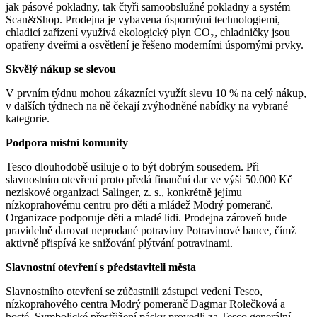
jak pásové pokladny, tak čtyři samoobslužné pokladny a systém
Scan&Shop. Prodejna je vybavena úspornými technologiemi,
chladicí zařízení využívá ekologický plyn CO₂, chladničky jsou
opatřeny dveřmi a osvětlení je řešeno moderními úspornými prvky.
Skvělý nákup se slevou
V prvním týdnu mohou zákazníci využít slevu 10 % na celý nákup,
v dalších týdnech na ně čekají zvýhodněné nabídky na vybrané
kategorie.
Podpora místní komunity
Tesco dlouhodobě usiluje o to být dobrým sousedem. Při
slavnostním otevření proto předá finanční dar ve výši 50.000 Kč
neziskové organizaci Salinger, z. s., konkrétně jejímu
nízkoprahovému centru pro děti a mládež Modrý pomeranč.
Organizace podporuje děti a mladé lidi. Prodejna zároveň bude
pravidelně darovat neprodané potraviny Potravinové bance, čímž
aktivně přispívá ke snižování plýtvání potravinami.
Slavnostní otevření s představiteli města
Slavnostního otevření se zúčastnili zástupci vedení Tesco,
nízkoprahového centra Modrý pomeranč Dagmar Rolečková a
hosté. Symbolické přestřižení pásky provedli za Tesco generální