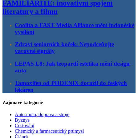
FAMILIARITÉ: inovativní spojení
literatury a filmu
Coolita a FAST Media Alliance mění indonéské
vysílání
Zdraví seniorních koček: Nepodceňujte
varovné signály
LEPAS L8: Jak leopardí estetika mění design
auta
Tamoxifen od PHOENIX dorazil do českých
lékáren
Zajímavé kategorie
Auto-moto, doprava a stroje
Byznys
Cestování
Chemický a farmaceutický průmysl
Článek