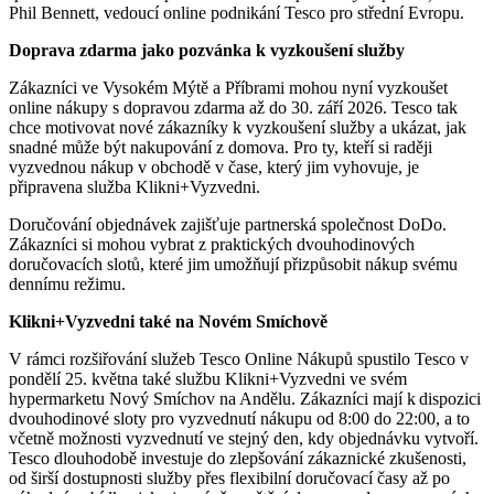
Phil Bennett, vedoucí online podnikání Tesco pro střední Evropu.
Doprava zdarma jako pozvánka k vyzkoušení služby
Zákazníci ve Vysokém Mýtě a Příbrami mohou nyní vyzkoušet
online nákupy s dopravou zdarma až do 30. září 2026. Tesco tak
chce motivovat nové zákazníky k vyzkoušení služby a ukázat, jak
snadné může být nakupování z domova. Pro ty, kteří si raději
vyzvednou nákup v obchodě v čase, který jim vyhovuje, je
připravena služba Klikni+Vyzvedni.
Doručování objednávek zajišťuje partnerská společnost DoDo.
Zákazníci si mohou vybrat z praktických dvouhodinových
doručovacích slotů, které jim umožňují přizpůsobit nákup svému
dennímu režimu.
Klikni+Vyzvedni také na Novém Smíchově
V rámci rozšiřování služeb Tesco Online Nákupů spustilo Tesco v
pondělí 25. května také službu Klikni+Vyzvedni ve svém
hypermarketu Nový Smíchov na Andělu. Zákazníci mají k dispozici
dvouhodinové sloty pro vyzvednutí nákupu od 8:00 do 22:00, a to
včetně možnosti vyzvednutí ve stejný den, kdy objednávku vytvoří.
Tesco dlouhodobě investuje do zlepšování zákaznické zkušenosti,
od širší dostupnosti služby přes flexibilní doručovací časy až po