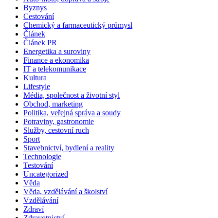
Byznys
Cestování
Chemický a farmaceutický průmysl
Článek
Článek PR
Energetika a suroviny
Finance a ekonomika
IT a telekomunikace
Kultura
Lifestyle
Média, společnost a životní styl
Obchod, marketing
Politika, veřejná správa a soudy
Potraviny, gastronomie
Služby, cestovní ruch
Sport
Stavebnictví, bydlení a reality
Technologie
Testování
Uncategorized
Věda
Věda, vzdělávání a školství
Vzdělávání
Zdraví
Zdravotnictví