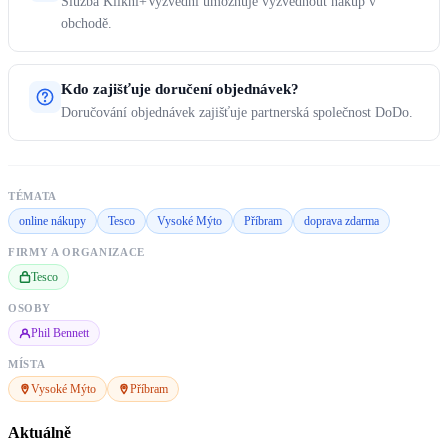
Služba Klikni+Vyzvedni umožňuje vyzvednout nákup v
obchodě.
Kdo zajišťuje doručení objednávek?
Doručování objednávek zajišťuje partnerská společnost DoDo.
TÉMATA
online nákupy
Tesco
Vysoké Mýto
Příbram
doprava zdarma
FIRMY A ORGANIZACE
Tesco
OSOBY
Phil Bennett
MÍSTA
Vysoké Mýto
Příbram
Aktuálně