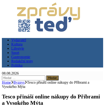
Vydavatel
Kultura
Lifestyle
Sport
Gastronomie
Redakční testy
Politika
08.08.2026
Vyhledávání
Home
Byznys
Tesco přináší online nákupy do Příbrami a
Vysokého Mýta
Tesco přináší online nákupy do Příbrami
a Vysokého Mýta