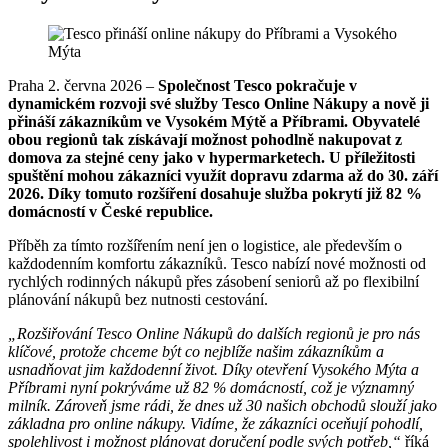
Praha 2. června 2026 –
Společnost Tesco pokračuje v
dynamickém rozvoji své služby Tesco Online Nákupy a nově ji
přináší zákazníkům ve Vysokém Mýtě a Příbrami. Obyvatelé
obou regionů tak získávají možnost pohodlně nakupovat z
domova za stejné ceny jako v hypermarketech. U příležitosti
spuštění mohou zákazníci využít dopravu zdarma až do 30. září
2026. Díky tomuto rozšíření dosahuje služba pokrytí již 82 %
domácností v České republice.
Příběh za tímto rozšířením není jen o logistice, ale především o
každodenním komfortu zákazníků. Tesco nabízí nové možnosti od
rychlých rodinných nákupů přes zásobení seniorů až po flexibilní
plánování nákupů bez nutnosti cestování.
„Rozšiřování Tesco Online Nákupů do dalších regionů je pro nás
klíčové, protože chceme být co nejblíže našim zákazníkům a
usnadňovat jim každodenní život. Díky otevření Vysokého Mýta a
Příbrami nyní pokrýváme už 82 % domácností, což je významný
milník. Zároveň jsme rádi, že dnes už 30 našich obchodů slouží jako
základna pro online nákupy. Vidíme, že zákazníci oceňují pohodlí,
spolehlivost i možnost plánovat doručení podle svých potřeb,“
říká