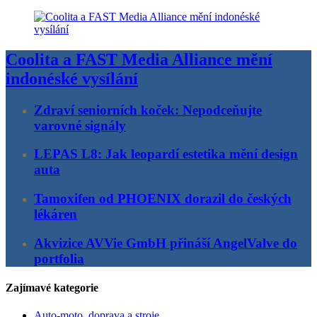
Coolita a FAST Media Alliance mění
indonéské vysílání
Zdraví seniorních koček: Nepodceňujte
varovné signály
LEPAS L8: Jak leopardí estetika mění design
auta
Tamoxifen od PHOENIX dorazil do českých
lékáren
Akvizice AVVie GmbH přináší AngelValve do
portfolia
Zajímavé kategorie
Auto-moto, doprava a stroje