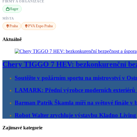
FIRMY A ORGANIZACE
Hager
MÍSTA
Praha
PVA Expo Praha
Aktuálně
Chery TIGGO 7 HEV: bezkonkurenční bez
Soutěžte v požárním sportu na mistrovství v Ost
LAMARK: Přední výrobce moderních exteriérů
Barman Patrik Škamla míří na světové finále v 
Robot Walter zrychluje výstavbu Kladno Living
Zajímavé kategorie