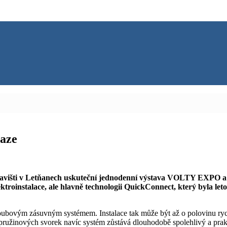
raze
stavišti v Letňanech uskuteční jednodenní výstava VOLTY EXPO a 
ektroinstalace, ale hlavně technologii QuickConnect, který byla l
ubovým zásuvným systémem. Instalace tak může být až o polovinu rych
 pružinových svorek navíc systém zůstává dlouhodobě spolehlivý a pra