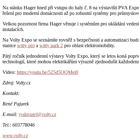
Na stánku Hager hned při vstupu do haly č. 8 na výstavišti PVA Ex
řešení pro moderní domácnosti až po robustní systémy pro průmyslové
Velkou pozornost firma Hager věnuje i systémům pro ukládání vedení, 
instalacích.
Na Volty Expo se seznámíte rovněž s bezpečnosti a automatizaci budov
stanice
witty pro
a
witty park 2
pro oblast elektromobility.
Pátý ročník jednodenní výstavy Volty Expo, který se letos koná poprv
technologií, které mohou elektrikářům výrazně zjednodušit každodenn
Video:
https://youtu.be/525d5OQMei0
Zdroj: Volty.cz
Kontakt:
René Pajurek
E-mail:
vydavatel@volty.cz
Tel.: 603778046
www.volty.cz