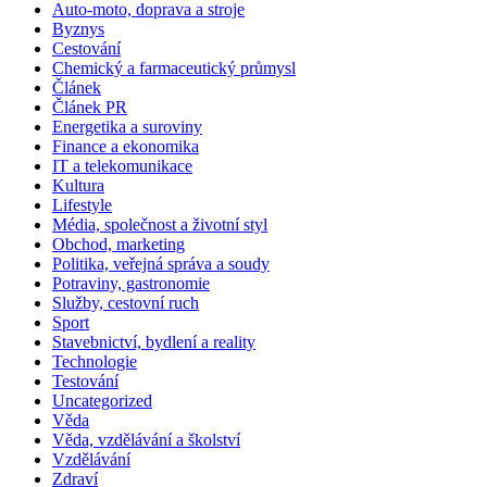
Auto-moto, doprava a stroje
Byznys
Cestování
Chemický a farmaceutický průmysl
Článek
Článek PR
Energetika a suroviny
Finance a ekonomika
IT a telekomunikace
Kultura
Lifestyle
Média, společnost a životní styl
Obchod, marketing
Politika, veřejná správa a soudy
Potraviny, gastronomie
Služby, cestovní ruch
Sport
Stavebnictví, bydlení a reality
Technologie
Testování
Uncategorized
Věda
Věda, vzdělávání a školství
Vzdělávání
Zdraví