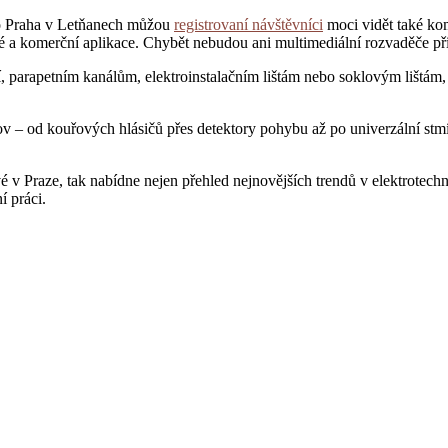
po Praha v Letňanech můžou
registrovaní návštěvníci
moci vidět také kom
 a komerční aplikace. Chybět nebudou ani multimediální rozvaděče při
parapetním kanálům, elektroinstalačním lištám nebo soklovým lištám, k
 – od kouřových hlásičů přes detektory pohybu až po univerzální stmív
é v Praze, tak nabídne nejen přehled nejnovějších trendů v elektrotec
í práci.