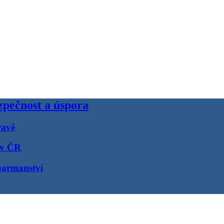
pečnost a úspora
ravě
 v ČR
barmanství