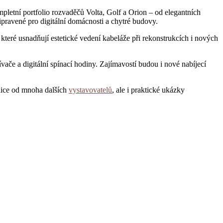
pletní portfolio rozvaděčů Volta, Golf a Orion – od elegantních
pravené pro digitální domácnosti a chytré budovy.
teré usnadňují estetické vedení kabeláže při rekonstrukcích i nových
ače a digitální spínací hodiny. Zajímavostí budou i nové nabíjecí
hnice od mnoha dalších
vystavovatelů
, ale i praktické ukázky