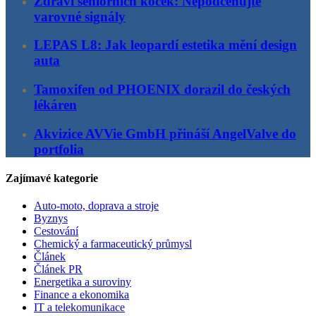
Zdraví seniorních koček: Nepodceňujte
varovné signály
LEPAS L8: Jak leopardí estetika mění design
auta
Tamoxifen od PHOENIX dorazil do českých
lékáren
Akvizice AVVie GmbH přináší AngelValve do
portfolia
Zajímavé kategorie
Auto-moto, doprava a stroje
Byznys
Cestování
Chemický a farmaceutický průmysl
Článek
Článek PR
Energetika a suroviny
Finance a ekonomika
IT a telekomunikace