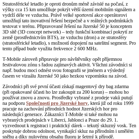
Stratosférické letadlo je oproti dronům méně závislé na počasí, z
výšky cca 15 km umožňuje pokrýt větší území mobilním signálem a
vydrží déle ve vzduchu. Právě velké sportovní akce operátorovi
umožňují tato inovativní řešení bezpečně a v reálných podmínkách
testovat v terénu. Připravované řešení na Jizerské 50 je konceptem
3D sítě (3D concept network) – tedy funkční kombinací pokrytí ze
země (prostřednictvím BTS), ze vzduchu (dron) a ze stratosféry
(stratosférické letadlo), s možností dopojení na satelitní segment. Pro
tento případ bude využita frekvence 2 600 MHz.
T-Mobile zároveň připravuje pro návštěvníky opět příjemnou
festivalovou zónu s řadou zajímavých aktivit. Všichni závodníci si
např. budou moci odnést svou fotografii se jménem a výsledný
časem ve vizuálu Jizerské 50 jako hezkou vzpomínku na závod.
Závodníci při své první účasti získají magentový dry bag zdarma
(při opakované účasti ho lze zakoupit za 200 korun) – mohou ho
používat znovu a znovu. Prostředky vybrané z prodeje vaků putují
na podporu
Společnosti pro Jizerské hory
, která již od roku 1999
pracuje na zachování přírodních hodnot Jizerských hor pro
následující generace. Zákazníci T-Mobile si také mohou na
vybraných prodejnách v Liberci, Jablonci a Praze do 29. 1.
vyzvednout k registraci i praktický dárek – tekutý skluzný vosk. Ten
poskytuje dobrou odolnost, vynikající skluz na přírodním i umělém
sněhu a díky nulovému obsahu fluoru je šetrný k přírodě.