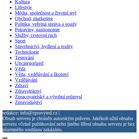
Kultura
Lifestyle
Média, společnost a životní styl
Obchod, marketing
Politika, veřejná správa a soudy
Potraviny, gastronomie
Služby, cestovní ruch
Sport
Stavebnictví, bydlení a reality
Technologie
Testování
Uncategorized
Věda
Věda, vzdělávání a školství
Vzdělávání
Zdraví
Zdravotnictví
Zpracovatelský a výrobní průmysl
Zpravodajství
redakce: info@zpravyted.cz |
Obsah serveru je chráněn autorským právem. Jakékoli užití obsahu
serveru včetně publikování nebo jiného šíření obsahu serveru je bez
písemného souhlasu zakázáno.