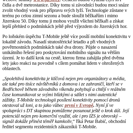
čidla a dvě meteostanice. Díky tomu si závodníci budou moci snáze
zvolit vhodný vosk pro přípravu svých lyží. Technologie zůstane v
terénu po celou zimní sezonu a bude sloužit běžkařům i mimo
Jizerskou 50. Díky tomu ji mohou využít všichni běžkaři a získat
lepší přehled o podmínkách ještě před výjezdem do Jizerských hor.
Po loňském úspěchu T-Mobile ještě více posílí mobilní konektivitu v
lokalitě závodu. Nasadí stratosférické letadlo a při vhodných
povětrnostních podmínkách také dva drony. Půjde o nasazení
unikátního řešení pro poskytování mobilního signálu na větším
území. Je to další krok na cestě, kterou firma zahájila před dvěma
lety jako reakci na povodně s cílem pomáhat lidem v ohrožených
oblastech.
„
Spolehlivá konektivita je klíčová nejen pro organizátory a média,
ale také pro tisíce návštěvníků z domova i ze zahraničí, kteří se v
Bedřichově během závodního víkendu pohybují a chtějí v reálném
čase komunikovat se svými blízkými a sdílet s nimi autentické
zážitky. T-Mobile technologii posílení konektivity pomocí dronů
otestoval už loni, a to jako vůbec
první v Evropě
.
Nyní jí ve
spolupráci s DT skupinou pomůžeme posunout ještě o krok dál. Její
potenciál nejen pro komerční využití, ale i pro IZS je obrovský –
signál dokáže přinést téměř kamkoliv,
“ říká Petar Babić, obchodní
ředitel segmentu rezidentních zákazníků T-Mobile.