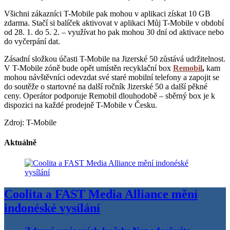
Všichni zákazníci T-Mobile pak mohou v aplikaci získat 10 GB
zdarma. Stačí si balíček aktivovat v aplikaci Můj T-Mobile v období
od 28. 1. do 5. 2. – využívat ho pak mohou 30 dní od aktivace nebo
do vyčerpání dat.
Zásadní složkou účasti T-Mobile na Jizerské 50 zůstává udržitelnost.
V T-Mobile zóně bude opět umístěn recyklační box
Remobil
,
kam
mohou návštěvníci odevzdat své staré mobilní telefony a zapojit se
do soutěže o startovné na další ročník Jizerské 50 a další pěkné
ceny. Operátor podporuje Remobil dlouhodobě – sběrný box je k
dispozici na každé prodejně T-Mobile v Česku.
Zdroj: T-Mobile
Aktuálně
Coolita a FAST Media Alliance mění
indonéské vysílání