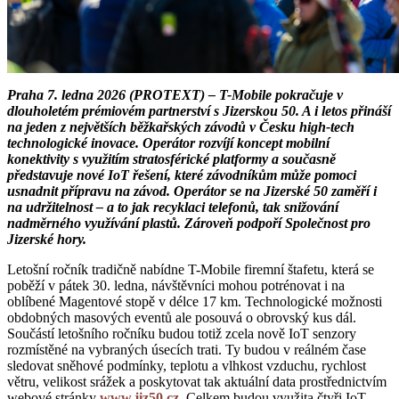
Praha 7. ledna 2026 (PROTEXT) – T-Mobile pokračuje v
dlouholetém prémiovém partnerství s Jizerskou 50. A i letos přináší
na jeden z největších běžkařských závodů v Česku high-tech
technologické inovace. Operátor rozvíjí koncept mobilní
konektivity s využitím stratosférické platformy a současně
představuje nové IoT řešení, které závodníkům může pomoci
usnadnit přípravu na závod. Operátor se na Jizerské 50 zaměří i
na udržitelnost – a to jak recyklaci telefonů, tak snižování
nadměrného využívání plastů. Zároveň podpoří Společnost pro
Jizerské hory.
Letošní ročník tradičně nabídne T-Mobile firemní štafetu, která se
poběží v pátek 30. ledna, návštěvníci mohou potrénovat i na
oblíbené Magentové stopě v délce 17 km. Technologické možnosti
obdobných masových eventů ale posouvá o obrovský kus dál.
Součástí letošního ročníku budou totiž zcela nově IoT senzory
rozmístěné na vybraných úsecích trati. Ty budou v reálném čase
sledovat sněhové podmínky, teplotu a vlhkost vzduchu, rychlost
větru, velikost srážek a poskytovat tak aktuální data prostřednictvím
webové stránky
www.jiz50.cz
. Celkem budou využita čtyři IoT