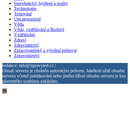
Stavebnictví, bydlení a reality
Technologie
Testování
Uncategorized
Věda
Věda, vzdělávání a školství
Vzdělávání
Zdraví
Zdravotnictví
Zpracovatelský a výrobní průmysl
Zpravodajství
redakce: info@zpravyted.cz |
Obsah serveru je chráněn autorským právem. Jakékoli užití obsahu
serveru včetně publikování nebo jiného šíření obsahu serveru je bez
písemného souhlasu zakázáno.