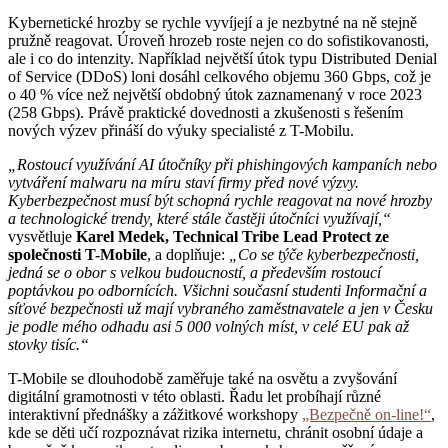
Kybernetické hrozby se rychle vyvíjejí a je nezbytné na ně stejně
pružně reagovat. Úroveň hrozeb roste nejen co do sofistikovanosti,
ale i co do intenzity. Například největší útok typu Distributed Denial
of Service (DDoS) loni dosáhl celkového objemu 360 Gbps, což je
o 40 % více než největší obdobný útok zaznamenaný v roce 2023
(258 Gbps). Právě praktické dovednosti a zkušenosti s řešením
nových výzev přináší do výuky specialisté z T-Mobilu.
„Rostoucí využívání AI útočníky při phishingových kampaních nebo
vytváření malwaru na míru staví firmy před nové výzvy.
Kyberbezpečnost musí být schopná rychle reagovat na nové hrozby
a technologické trendy, které stále častěji útočníci využívají,“
vysvětluje
Karel Medek, Technical Tribe Lead Protect ze
společnosti T-Mobile
, a doplňuje:
„Co se týče kyberbezpečnosti,
jedná se o obor s velkou budoucností, a především rostoucí
poptávkou po odbornících. Všichni současní studenti Informační a
síťové bezpečnosti už mají vybraného zaměstnavatele a jen v Česku
je podle mého odhadu asi 5 000 volných míst, v celé EU pak až
stovky tisíc.“
T-Mobile se dlouhodobě zaměřuje také na osvětu a zvyšování
digitální gramotnosti v této oblasti. Řadu let probíhají různé
interaktivní přednášky a zážitkové workshopy
„Bezpečně on-line!“
,
kde se děti učí rozpoznávat rizika internetu, chránit osobní údaje a