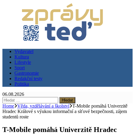
Vydavatel
Kultura
Lifestyle
Sport
Gastronomie
Redakční testy
Politika
06.08.2026
Vyhledávání
Home
Věda, vzdělávání a školství
T-Mobile pomáhá Univerzitě
Hradec Králové s výukou informační a síťové bezpečnosti, zájem
studentů roste
T-Mobile pomáhá Univerzitě Hradec