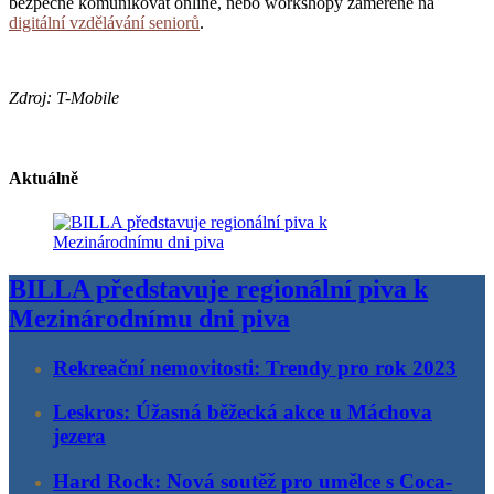
bezpečně komunikovat online, nebo workshopy zaměřené na
digitální vzdělávání seniorů
.
Zdroj: T-Mobile
Aktuálně
BILLA představuje regionální piva k
Mezinárodnímu dni piva
Rekreační nemovitosti: Trendy pro rok 2023
Leskros: Úžasná běžecká akce u Máchova
jezera
Hard Rock: Nová soutěž pro umělce s Coca-