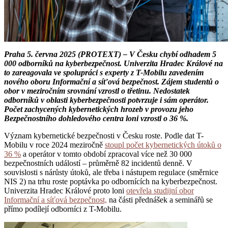
Praha 5. června 2025 (PROTEXT) – V Česku chybí odhadem 5
000 odborníků na kyberbezpečnost. Univerzita Hradec Králové na
to zareagovala ve spolupráci s experty z T-Mobilu zavedením
nového oboru Informační a síťová bezpečnost. Zájem studentů o
obor v meziročním srovnání vzrostl o třetinu. Nedostatek
odborníků v oblasti kyberbezpečnosti potvrzuje i sám operátor.
Počet zachycených kybernetických hrozeb v provozu jeho
Bezpečnostního dohledového centra loni vzrostl o 36 %.
Význam kybernetické bezpečnosti v Česku roste. Podle dat T-
Mobilu v roce 2024 meziročně
stoupl počet kybernetických útoků o
36 %
a operátor v tomto období zpracoval více než 30 000
bezpečnostních událostí – průměrně 82 incidentů denně. V
souvislosti s nárůsty útoků, ale třeba i nástupem regulace (směrnice
NIS 2) na trhu roste poptávka po odbornících na kyberbezpečnost.
Univerzita Hradec Králové proto loni
otevřela studijní obor
Informační a síťová bezpečnost,
na části přednášek a seminářů se
přímo podílejí odborníci z T-Mobilu.