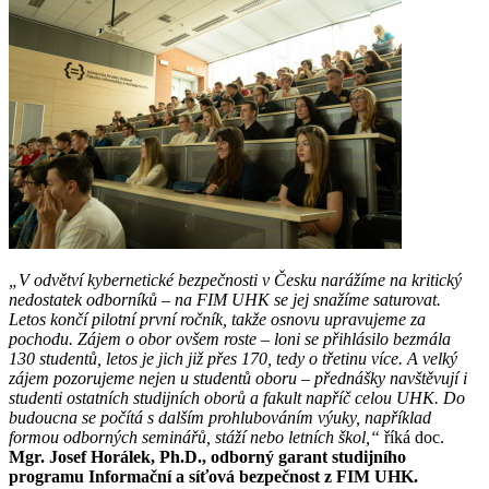
„V odvětví kybernetické bezpečnosti v Česku narážíme na kritický
nedostatek odborníků – na FIM UHK se jej snažíme saturovat.
Letos končí pilotní první ročník, takže osnovu upravujeme za
pochodu. Zájem o obor ovšem roste – loni se přihlásilo bezmála
130 studentů, letos je jich již přes 170, tedy o třetinu více. A velký
zájem pozorujeme nejen u studentů oboru – přednášky navštěvují i
studenti ostatních studijních oborů a fakult napříč celou UHK. Do
budoucna se počítá s dalším prohlubováním výuky, například
formou odborných seminářů, stáží nebo letních škol,“
říká doc.
Mgr. Josef Horálek, Ph.D., odborný garant studijního
programu Informační a síťová bezpečnost z FIM UHK.