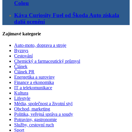
Colou
Káva Curiosity Fuel od Škoda Auto získala
další ocenění
Zajímavé kategorie
Auto-moto, doprava a stroje
Byznys
Cestování
Chemický a farmaceutický průmysl
Článek
Článek PR
Energetika a suroviny
Finance a ekonomika
IT a telekomunikace
Kultura
Lifestyle
Média, společnost a životní styl
Obchod, marketing
Politika, veřejná správa a soudy
Potraviny, gastronomie
Služby, cestovní ruch
Sport