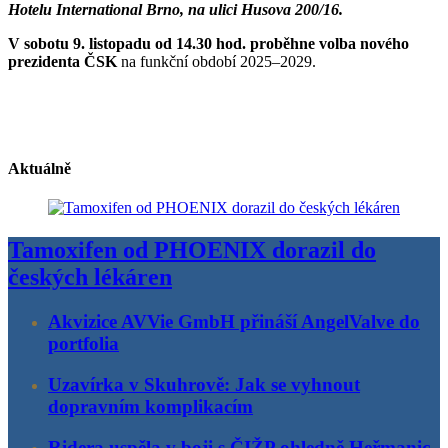
Hotelu International Brno, na ulici Husova 200/16.
V sobotu 9. listopadu od 14.30 hod. proběhne volba nového
prezidenta ČSK
na funkční období 2025–2029.
Aktuálně
Tamoxifen od PHOENIX dorazil do
českých lékáren
Akvizice AVVie GmbH přináší AngelValve do
portfolia
Uzavírka v Skuhrově: Jak se vyhnout
dopravním komplikacím
Ridera uspěla v boji s ČIŽP ohledně Heřmanic