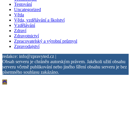
Testování
Uncategorized
Věda
Věda, vzdělávání a školství
Vzdělávání
Zdraví
Zdravotnictví
Zpracovatelský a výrobní průmysl
Zpravodajství
redakce: info@zpravyted.cz |
Obsah serveru je chráněn autorským právem. Jakékoli užití obsahu
serveru včetně publikování nebo jiného šíření obsahu serveru je bez
písemného souhlasu zakázáno.