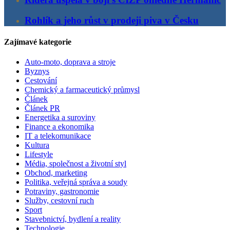
Rohlík a jeho růst v prodeji piva v Česku
Zajímavé kategorie
Auto-moto, doprava a stroje
Byznys
Cestování
Chemický a farmaceutický průmysl
Článek
Článek PR
Energetika a suroviny
Finance a ekonomika
IT a telekomunikace
Kultura
Lifestyle
Média, společnost a životní styl
Obchod, marketing
Politika, veřejná správa a soudy
Potraviny, gastronomie
Služby, cestovní ruch
Sport
Stavebnictví, bydlení a reality
Technologie