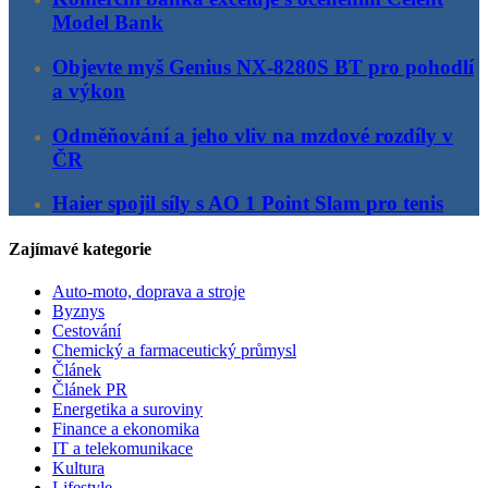
Model Bank
Objevte myš Genius NX-8280S BT pro pohodlí
a výkon
Odměňování a jeho vliv na mzdové rozdíly v
ČR
Haier spojil síly s AO 1 Point Slam pro tenis
Zajímavé kategorie
Auto-moto, doprava a stroje
Byznys
Cestování
Chemický a farmaceutický průmysl
Článek
Článek PR
Energetika a suroviny
Finance a ekonomika
IT a telekomunikace
Kultura
Lifestyle