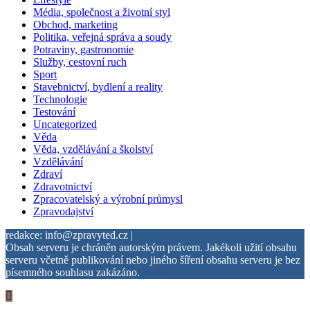
Média, společnost a životní styl
Obchod, marketing
Politika, veřejná správa a soudy
Potraviny, gastronomie
Služby, cestovní ruch
Sport
Stavebnictví, bydlení a reality
Technologie
Testování
Uncategorized
Věda
Věda, vzdělávání a školství
Vzdělávání
Zdraví
Zdravotnictví
Zpracovatelský a výrobní průmysl
Zpravodajství
redakce: info@zpravyted.cz |
Obsah serveru je chráněn autorským právem. Jakékoli užití obsahu
serveru včetně publikování nebo jiného šíření obsahu serveru je bez
písemného souhlasu zakázáno.