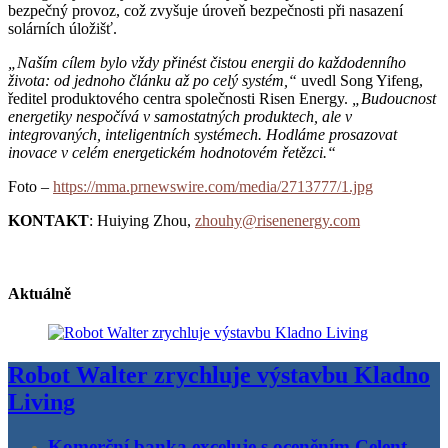
bezpečný provoz, což zvyšuje úroveň bezpečnosti při nasazení
solárních úložišť.
„Naším cílem bylo vždy přinést čistou energii do každodenního
života: od jednoho článku až po celý systém,“
uvedl Song Yifeng,
ředitel produktového centra společnosti Risen Energy.
„Budoucnost
energetiky nespočívá v samostatných produktech, ale v
integrovaných, inteligentních systémech. Hodláme prosazovat
inovace v celém energetickém hodnotovém řetězci.“
Foto –
https://mma.prnewswire.com/media/2713777/1.jpg
KONTAKT
: Huiying Zhou,
zhouhy@risenenergy.com
Aktuálně
Robot Walter zrychluje výstavbu Kladno
Living
Komerční banka exceluje s oceněním Celent