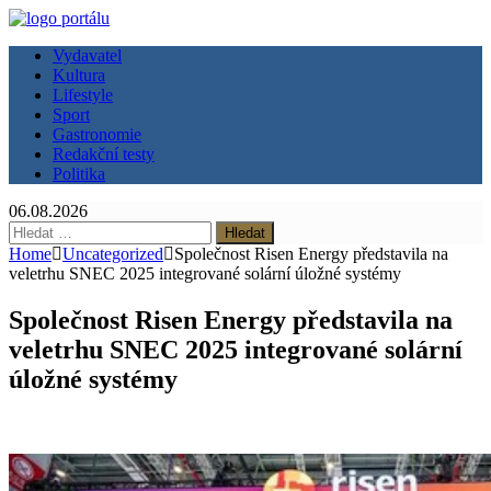
Vydavatel
Kultura
Lifestyle
Sport
Gastronomie
Redakční testy
Politika
06.08.2026
Vyhledávání
Home
Uncategorized
Společnost Risen Energy představila na
veletrhu SNEC 2025 integrované solární úložné systémy
Společnost Risen Energy představila na
veletrhu SNEC 2025 integrované solární
úložné systémy