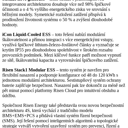
integrovanou architekturou dosahuje více než 98% špičkové
účinnosti a o 4 % vyššího energetického zisku ve srovnání s
běžnými modely. Symetrické rozložení zatížení přispívá k
prodloužení životnosti systému o 50 % a zvýšení dlouhodobé
hodnoty.
iCon Liquid-Cooled ESS
– toto řešení nabízí modulární
škálovatelnost a přímou integraci s více energetickými vstupy,
využívá špičkové lithium-železo-fosfátové články a vyznačuje se
krytím IP55 pro dlouhodobou spolehlivost v širokém rozsahu
provozních podmínek. Mezi klíčové funkce patří možnost vypnutí
ze sítě, škálovatelná kapacita a vyrovnávání špičkového zatížení.
Risen Stack1 Modular ESS
– tento systém je navržen pro
flexibilní nasazení a podporuje konfigurace od 48 do 120 kWh s
jednotnou modulární architekturou. Šestistupňový systém ochrany
baterie zajišťuje bezpečnost. Nasazení pak lze dokončit za méně než
pět minut pomocí platformy Risen Cloud pro intuitivní obsluhu a
údržbu.
Společnost Risen Energy také představila svou novou bezpečnostní
architekturu 4S, která vychází z tradičního modelu
BMS+EMS+PCS a přidává vlastní systém řízení bezpečnosti
(SMS). Její řešení pomocí inteligentních algoritmů a topologické
strategie vytváří vytvoření uzavřený systém pro prevenci, řízení a