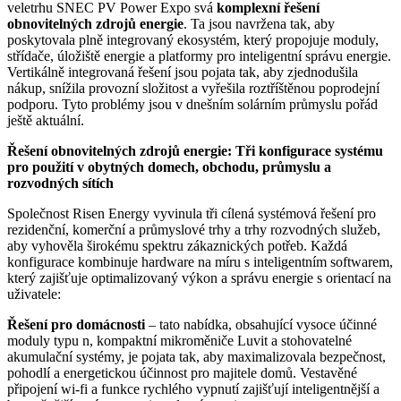
veletrhu SNEC PV Power Expo svá
komplexní řešení
obnovitelných zdrojů energie
. Ta jsou navržena tak, aby
poskytovala plně integrovaný ekosystém, který propojuje moduly,
střídače, úložiště energie a platformy pro inteligentní správu energie.
Vertikálně integrovaná řešení jsou pojata tak, aby zjednodušila
nákup, snížila provozní složitost a vyřešila roztříštěnou poprodejní
podporu. Tyto problémy jsou v dnešním solárním průmyslu pořád
ještě aktuální.
Řešení obnovitelných zdrojů energie: Tři konfigurace systému
pro použití v obytných domech, obchodu, průmyslu a
rozvodných sítích
Společnost Risen Energy vyvinula tři cílená systémová řešení pro
rezidenční, komerční a průmyslové trhy a trhy rozvodných služeb,
aby vyhověla širokému spektru zákaznických potřeb. Každá
konfigurace kombinuje hardware na míru s inteligentním softwarem,
který zajišťuje optimalizovaný výkon a správu energie s orientací na
uživatele:
Řešení pro domácnosti
– tato nabídka, obsahující vysoce účinné
moduly typu n, kompaktní mikroměniče Luvit a stohovatelné
akumulační systémy, je pojata tak, aby maximalizovala bezpečnost,
pohodlí a energetickou účinnost pro majitele domů. Vestavěné
připojení wi-fi a funkce rychlého vypnutí zajišťují inteligentnější a