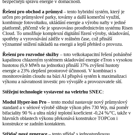
bezpečnější správu energie v domácnosti.
Řešení pro obchod a průmysl
– tento hybridní systém, který je
určen pro průmyslové parky, továrny a další komerční využití,
kombinuje fotovoltaiku, ukládání energie a výrobu nafty v jediné
platformě, přičemž vše je spravováno prostřednictvím systému Risen
Cloud. To umožňuje komplexní digitální řízení výroby, skladování,
spotřeby a vyrovnávání zátěže v reálném čase, což přináší
významné snížení nákladů na energii a lepší přehled o provozu.
Řešení pro rozvodné služby
– toto velkokapacitní řešení poháněné
kapalinou chlazeným systémem skladování energie eTron s vysokou
hustotou (6,9 MWh na jednotku) přináší 37% zvýšení hustoty
energie a 23% zlepšení prostorové účinnosti. V kombinaci s
monitorováním cloudu na bázi AI přispívá systém k maximalizaci
výkonu a návratnosti investic pro vývojáře a provozovatele sítí.
Stěžejní technologie vystavené na veletrhu SNEC
:
Modul Hyper-ion Pro
– tento modul nastavuje nový průmyslový
standard a v sériové výrobě slibuje výkon přes 730 Wp, má poměr
bifaciality 90 % a ultra nízký teplotní koeficient -0,24 %/°C, takže v
hlavních oblastech výkonu překonává konstrukce TOPCon i
konstrukce se zadním kontaktem.
Střídač nové generace
– tento střídač s jednostupňovou