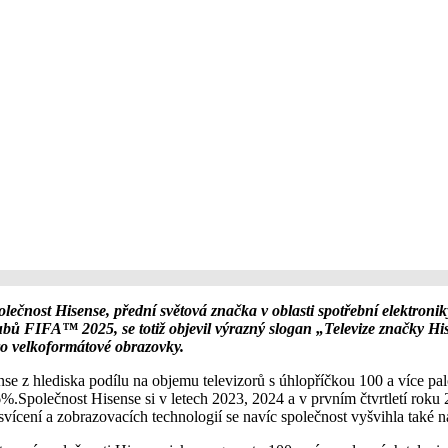
ost Hisense, přední světová značka v oblasti spotřební elektroniky
klubů FIFA™ 2025, se totiž objevil výrazný slogan „Televize značky H
pro velkoformátové obrazovky.
nse z hlediska podílu na objemu televizorů s úhlopříčkou 100 a více pa
.Společnost Hisense si v letech 2023, 2024 a v prvním čtvrtletí roku 20
svícení a zobrazovacích technologií se navíc společnost vyšvihla také 