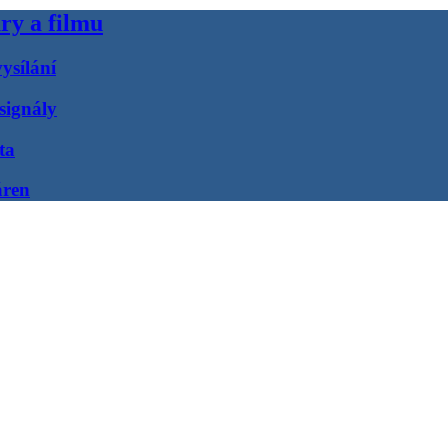
ry a filmu
ysílání
signály
ta
áren