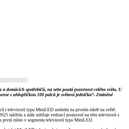
 a domácích spotřebičů, na sebe poutá pozornost celého světa. U
isense s uhlopříčkou 100 palců je světová jednička“. Zmíněné
lců i televizorů typu MiniLED umístila na prvním místě na světě.
25 udržela a stále udržuje vedoucí postavení na trhu televizorů s
na první místo v segmentu televizorů typu MiniLED.