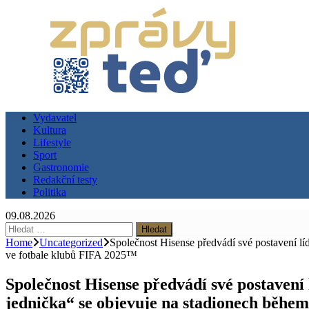
Vydavatel
Kultura
Lifestyle
Sport
Gastronomie
Redakční testy
Politika
09.08.2026
Vyhledávání
Home
Uncategorized
Společnost Hisense předvádí své postavení lí
ve fotbale klubů FIFA 2025™
Společnost Hisense předvádí své postavení 
jednička“ se objevuje na stadionech během