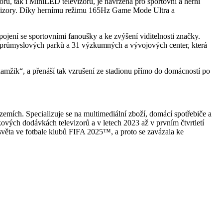
ů, tak i MiniLED televizorů, je navržena pro sportovní a herní
elevizory. Díky hernímu režimu 165Hz Game Mode Ultra a
ojení se sportovními fanoušky a ke zvýšení viditelnosti značky.
36 průmyslových parků a 31 výzkumných a vývojových center, která
mžik“, a přenáší tak vzrušení ze stadionu přímo do domácností po
zemích. Specializuje se na multimediální zboží, domácí spotřebiče a
kových dodávkách televizorů a v letech 2023 až v prvním čtvrtletí
 světa ve fotbale klubů FIFA 2025™, a proto se zavázala ke