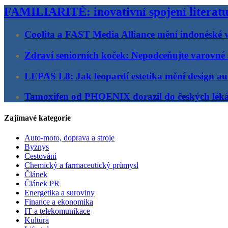
FAMILIARITÉ: inovativní spojení literatu
Coolita a FAST Media Alliance mění indonéské v
Zdraví seniorních koček: Nepodceňujte varovné 
LEPAS L8: Jak leopardí estetika mění design au
Tamoxifen od PHOENIX dorazil do českých lék
Zajímavé kategorie
Auto-moto, doprava a stroje
Byznys
Cestování
Chemický a farmaceutický průmysl
Článek
Článek PR
Energetika a suroviny
Finance a ekonomika
IT a telekomunikace
Kultura