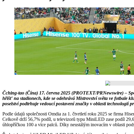
Čching-tao (Čína) 17. června 2025 (PROTEXT/PRNewswire) – Společn
hřišť na stadionech, kde se odehrává Mistrovství světa ve fotbale 
poselství podtrhuje vedoucí postavení značky v oblasti technologií 
Podle údajů společnosti Omdia za 1. čtvrtletí roku 2025 se firma Hise
Celkově drží 56,7% podíl, u televizorů typu MiniLED zase podíl 29,6%
úhlopříčkou 100 a více palců. Díky neustálým inovacím v oblasti pod