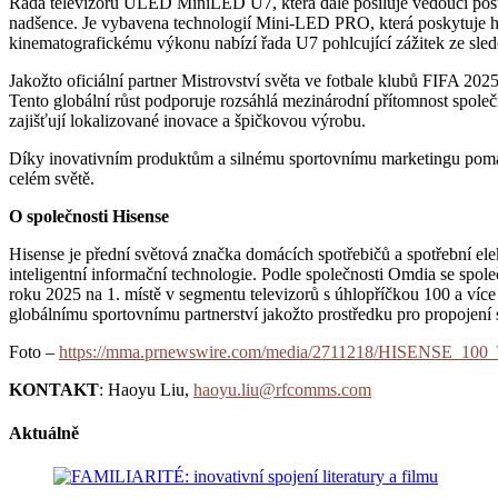
Řada televizorů ULED MiniLED U7, která dále posiluje vedoucí postav
nadšence. Je vybavena technologií Mini-LED PRO, která poskytuje hl
kinematografickému výkonu nabízí řada U7 pohlcující zážitek ze sled
Jakožto oficiální partner Mistrovství světa ve fotbale klubů FIFA 20
Tento globální růst podporuje rozsáhlá mezinárodní přítomnost spole
zajišťují lokalizované inovace a špičkovou výrobu.
Díky inovativním produktům a silnému sportovnímu marketingu pomáhá
celém světě.
O společnosti Hisense
Hisense je přední světová značka domácích spotřebičů a spotřební ele
inteligentní informační technologie. Podle společnosti Omdia se spole
roku 2025 na 1. místě v segmentu televizorů s úhlopříčkou 100 a více
globálnímu sportovnímu partnerství jakožto prostředku pro propojení 
Foto –
https://mma.prnewswire.com/media/2711218/HISENSE_
KONTAKT
: Haoyu Liu,
haoyu.liu@rfcomms.com
Aktuálně