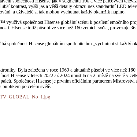
ení společnosti Hisense jak v segmentu 100 a více palcových televizor
ubší kontrast, vyšší jas a větší detaily obrazu než standardní LED t
ování, a uživatelé si tak mohou vychutnat každý okamžik naplno.
25™ využívá společnost Hisense globální scénu k posílení emočního prop
čnosti. Hisense totiž působí ve více než 160 zemích světa, provozuje 
 společnost Hisense globálním spotřebitelům „vychutnat si každý oka
ktroniky. Byla založena v roce 1969 a aktuálně působí ve více než 160 
čnost Hisense v letech 2022 až 2024 umístila na 2. místě na světě v cel
 palců. Společnost Hisense je prvním oficiálním partnerem Mistrovství
s publikem po celém světě.
100_TV_GLOBAL_No_1.jpg