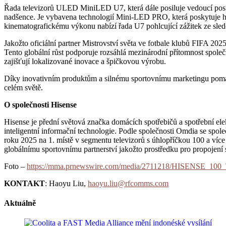
Řada televizorů ULED MiniLED U7, která dále posiluje vedoucí postav
nadšence. Je vybavena technologií Mini-LED PRO, která poskytuje hl
kinematografickému výkonu nabízí řada U7 pohlcující zážitek ze sled
Jakožto oficiální partner Mistrovství světa ve fotbale klubů FIFA 20
Tento globální růst podporuje rozsáhlá mezinárodní přítomnost spole
zajišťují lokalizované inovace a špičkovou výrobu.
Díky inovativním produktům a silnému sportovnímu marketingu pomáhá
celém světě.
O společnosti Hisense
Hisense je přední světová značka domácích spotřebičů a spotřební ele
inteligentní informační technologie. Podle společnosti Omdia se spole
roku 2025 na 1. místě v segmentu televizorů s úhlopříčkou 100 a více
globálnímu sportovnímu partnerství jakožto prostředku pro propojení 
Foto –
https://mma.prnewswire.com/media/2711218/HISENSE_
KONTAKT
: Haoyu Liu,
haoyu.liu@rfcomms.com
Aktuálně