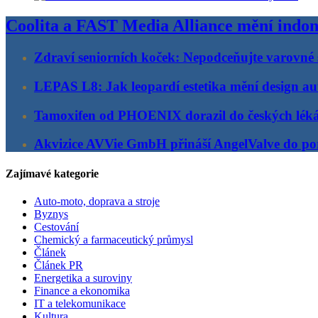
Coolita a FAST Media Alliance mění indon
Zdraví seniorních koček: Nepodceňujte varovné 
LEPAS L8: Jak leopardí estetika mění design au
Tamoxifen od PHOENIX dorazil do českých lék
Akvizice AVVie GmbH přináší AngelValve do por
Zajímavé kategorie
Auto-moto, doprava a stroje
Byznys
Cestování
Chemický a farmaceutický průmysl
Článek
Článek PR
Energetika a suroviny
Finance a ekonomika
IT a telekomunikace
Kultura