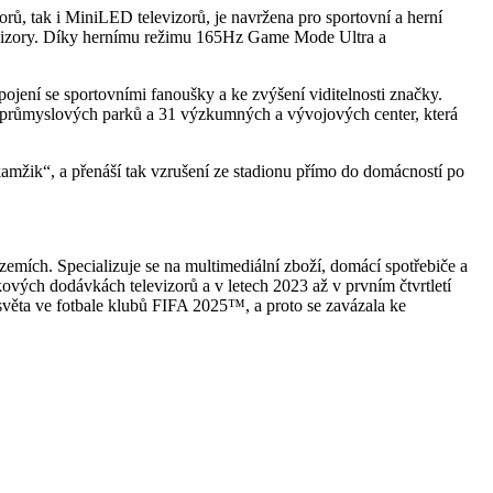
ů, tak i MiniLED televizorů, je navržena pro sportovní a herní
elevizory. Díky hernímu režimu 165Hz Game Mode Ultra a
ojení se sportovními fanoušky a ke zvýšení viditelnosti značky.
36 průmyslových parků a 31 výzkumných a vývojových center, která
mžik“, a přenáší tak vzrušení ze stadionu přímo do domácností po
zemích. Specializuje se na multimediální zboží, domácí spotřebiče a
kových dodávkách televizorů a v letech 2023 až v prvním čtvrtletí
 světa ve fotbale klubů FIFA 2025™, a proto se zavázala ke