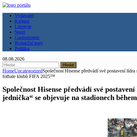
Vydavatel
Kultura
Lifestyle
Sport
Gastronomie
Redakční testy
Politika
08.08.2026
Vyhledávání
Home
Uncategorized
Společnost Hisense předvádí své postavení lídra
fotbale klubů FIFA 2025™
Společnost Hisense předvádí své postavení 
jednička“ se objevuje na stadionech během