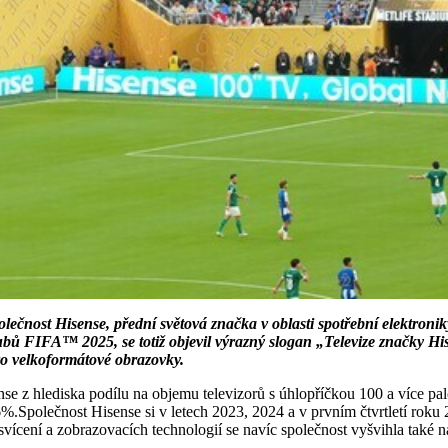
ost Hisense, přední světová značka v oblasti spotřební elektroniky
klubů FIFA™ 2025, se totiž objevil výrazný slogan „Televize značky H
pro velkoformátové obrazovky.
nse z hlediska podílu na objemu televizorů s úhlopříčkou 100 a více pa
.Společnost Hisense si v letech 2023, 2024 a v prvním čtvrtletí roku 20
svícení a zobrazovacích technologií se navíc společnost vyšvihla také 