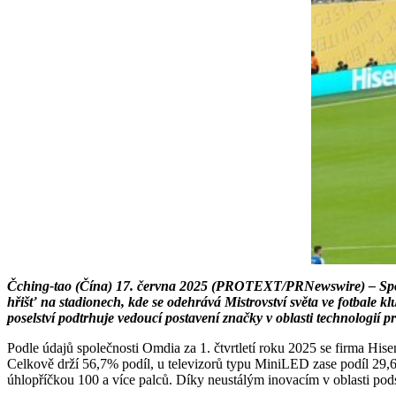
Čching-tao (Čína) 17. června 2025 (PROTEXT/PRNewswire) – Společn
hřišť na stadionech, kde se odehrává Mistrovství světa ve fotbale 
poselství podtrhuje vedoucí postavení značky v oblasti technologií 
Podle údajů společnosti Omdia za 1. čtvrtletí roku 2025 se firma Hise
Celkově drží 56,7% podíl, u televizorů typu MiniLED zase podíl 29,6%
úhlopříčkou 100 a více palců. Díky neustálým inovacím v oblasti pod