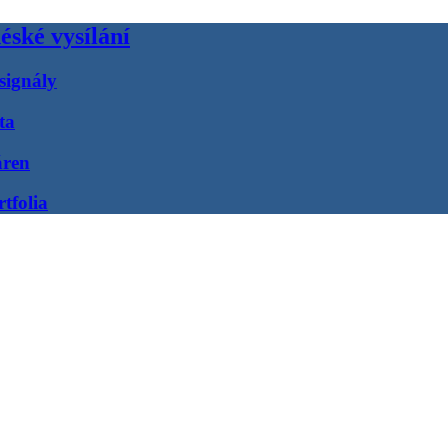
éské vysílání
signály
ta
áren
tfolia