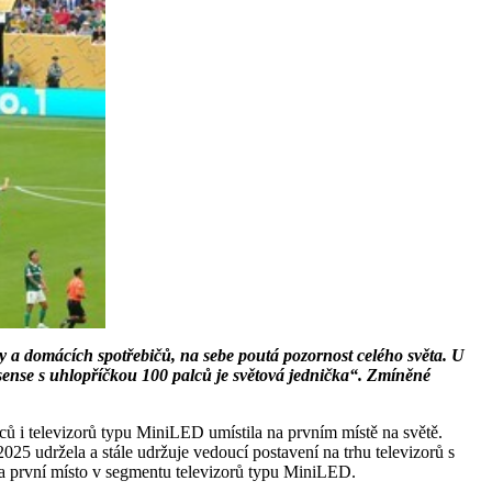
 a domácích spotřebičů, na sebe poutá pozornost celého světa. U
isense s uhlopříčkou 100 palců je světová jednička“. Zmíněné
lců i televizorů typu MiniLED umístila na prvním místě na světě.
25 udržela a stále udržuje vedoucí postavení na trhu televizorů s
na první místo v segmentu televizorů typu MiniLED.