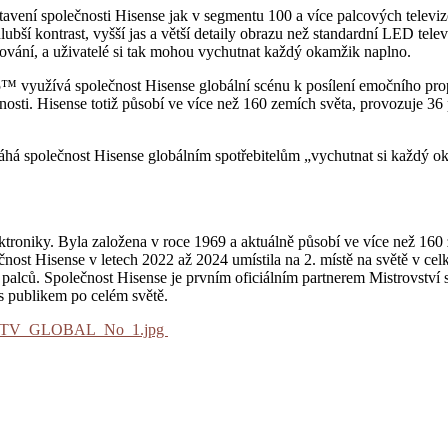
ení společnosti Hisense jak v segmentu 100 a více palcových televizor
ubší kontrast, vyšší jas a větší detaily obrazu než standardní LED t
ování, a uživatelé si tak mohou vychutnat každý okamžik naplno.
25™ využívá společnost Hisense globální scénu k posílení emočního prop
čnosti. Hisense totiž působí ve více než 160 zemích světa, provozuje 
 společnost Hisense globálním spotřebitelům „vychutnat si každý oka
ktroniky. Byla založena v roce 1969 a aktuálně působí ve více než 160 
čnost Hisense v letech 2022 až 2024 umístila na 2. místě na světě v cel
 palců. Společnost Hisense je prvním oficiálním partnerem Mistrovství
s publikem po celém světě.
100_TV_GLOBAL_No_1.jpg