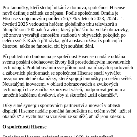
Pro fanoušky, kteří sledují utkání z domova, společnost Hisense
nově definuje zážitek ze zápasu. Podle společnosti Omdia je
Hisense s objemovým podílem 56,7 % v letech 2023, 2024 a 1.
čtvrtletí 2025 vedoucím hráčem globálního trhu televizorů s
úhlopříčkou 100 palců a více, který přináší ultra velké obrazovky,
jež znovu vytvářejí atmosféru stadionů v obývacích pokojích po
celém světě. Každá přihrávka, gól a oslava ožívají s pohlcující
čistotou, takže se fanoušci cítí být součástí dění.
Při pohledu do budoucna je společnost Hisense i nadále oddána
svému poslání obohacovat životy lidí prostřednictvím inovativních
technologií. Prohlubováním své přítomnosti na různých sportovních
a zábavních platformách se společnost Hisense snaží vytvářet
nezapomenutelné okamžiky, které spojují fanoušky po celém světě.
Neustálými inovacemi v oblasti zobrazovacích a zvukových
technologií chce značka vzbuzovat vášeň, podporovat jednotu a
umožnit každému divákovi, aby si skutečně „užil okamžik“.
Díky silné synergii sportovních partnerství a inovací v oblasti
displejů Hisense nadále pomáhá fanouškům na celém světě „užít si
okamžik“ a vychutnat si vzrušení ze soutěží, ať už jsou kdekoli.
O společnosti Hisense