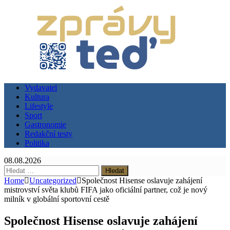
Vydavatel
Kultura
Lifestyle
Sport
Gastronomie
Redakční testy
Politika
08.08.2026
Vyhledávání
Home
Uncategorized
Společnost Hisense oslavuje zahájení
mistrovství světa klubů FIFA jako oficiální partner, což je nový
milník v globální sportovní cestě
Společnost Hisense oslavuje zahájení