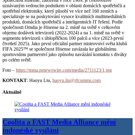
Společnost Hisense, založená v roce 1969, je celosvětově
uznávaným vedoucím podnikem v oblasti domácích spotřebičů a
spotřební elektroniky, který působí ve více než 160 zemích a
specializuje se na poskytování vysoce kvalitních multimediálních
produktů, domácích spotřebičů a inteligentních IT řešení. Podle
společnosti Omdia je Hisense na 2. místě na světě v celkovém
objemu dodávek televizorů (2022-2024) a na 1. místě na světě v
segmentu televizorů s úhlopříčkou 100 palců a více (2023-první
čtvrtletí 2025). Jako první oficiální partner mistrovství světa klubů
FIFA 2025™ se společnost Hisense zavázala ke globálnímu
sportovnímu partnerství jako způsobu navázání kontaktu s diváky
po celém světě.
Foto –
https://mma.prnewswire.com/media/2711123/1.jpg
KONTAKT
: Haoyu Liu,
haoyu.liu@rfcomms.com
Aktuálně
Coolita a FAST Media Alliance mění
indonéské vysílání