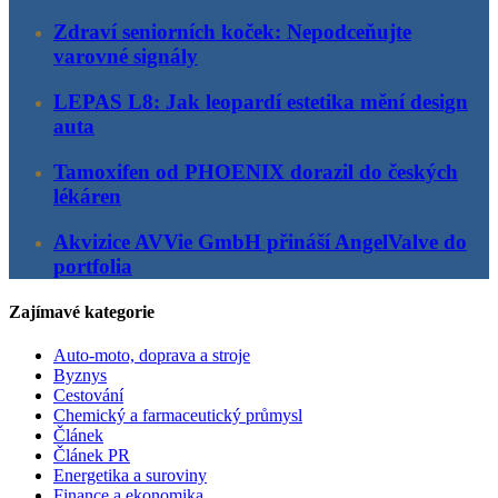
Zdraví seniorních koček: Nepodceňujte
varovné signály
LEPAS L8: Jak leopardí estetika mění design
auta
Tamoxifen od PHOENIX dorazil do českých
lékáren
Akvizice AVVie GmbH přináší AngelValve do
portfolia
Zajímavé kategorie
Auto-moto, doprava a stroje
Byznys
Cestování
Chemický a farmaceutický průmysl
Článek
Článek PR
Energetika a suroviny
Finance a ekonomika