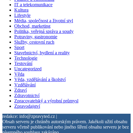
IT a telekomunikace
Kultura
Lifestyle
Média, společnost a životní styl
Obchod, marketing
Politika, veřejná správa a soudy
Potraviny, gastronomie
Služby, cestovní ruch
Sport
Stavebnictví, bydlení a reality
Technologie
Testování
Uncategorized
Věda
Věda, vzdělávání a školství
Vzdělávání
Zdraví
Zdravotnictví
Zpracovatelský a výrobní průmysl
Zpravodajství
redakce: info@zpravyted.cz |
Obsah serveru je chráněn autorským právem. Jakékoli užití obsahu
serveru včetně publikování nebo jiného šíření obsahu serveru je bez
písemného souhlasu zakázáno.