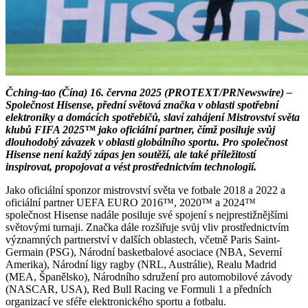
Čching-tao (Čína) 16. června 2025 (PROTEXT/PRNewswire) –
Společnost Hisense, přední světová značka v oblasti spotřební
elektroniky a domácích spotřebičů, slaví zahájení Mistrovství světa
klubů FIFA 2025™ jako oficiální partner, čímž posiluje svůj
dlouhodobý závazek v oblasti globálního sportu. Pro společnost
Hisense není každý zápas jen soutěží, ale také příležitostí
inspirovat, propojovat a vést prostřednictvím technologií.
Jako oficiální sponzor mistrovství světa ve fotbale 2018 a 2022 a
oficiální partner UEFA EURO 2016™, 2020™ a 2024™
společnost Hisense nadále posiluje své spojení s nejprestižnějšími
světovými turnaji. Značka dále rozšiřuje svůj vliv prostřednictvím
významných partnerství v dalších oblastech, včetně Paris Saint-
Germain (PSG), Národní basketbalové asociace (NBA, Severní
Amerika), Národní ligy ragby (NRL, Austrálie), Realu Madrid
(MEA, Španělsko), Národního sdružení pro automobilové závody
(NASCAR, USA), Red Bull Racing ve Formuli 1 a předních
organizací ve sféře elektronického sportu a fotbalu.