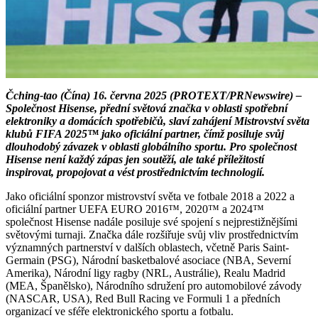
Čching-tao (Čína) 16. června 2025 (PROTEXT/PRNewswire) –
Společnost Hisense, přední světová značka v oblasti spotřební
elektroniky a domácích spotřebičů, slaví zahájení Mistrovství světa
klubů FIFA 2025™ jako oficiální partner, čímž posiluje svůj
dlouhodobý závazek v oblasti globálního sportu. Pro společnost
Hisense není každý zápas jen soutěží, ale také příležitostí
inspirovat, propojovat a vést prostřednictvím technologií.
Jako oficiální sponzor mistrovství světa ve fotbale 2018 a 2022 a
oficiální partner UEFA EURO 2016™, 2020™ a 2024™
společnost Hisense nadále posiluje své spojení s nejprestižnějšími
světovými turnaji. Značka dále rozšiřuje svůj vliv prostřednictvím
významných partnerství v dalších oblastech, včetně Paris Saint-
Germain (PSG), Národní basketbalové asociace (NBA, Severní
Amerika), Národní ligy ragby (NRL, Austrálie), Realu Madrid
(MEA, Španělsko), Národního sdružení pro automobilové závody
(NASCAR, USA), Red Bull Racing ve Formuli 1 a předních
organizací ve sféře elektronického sportu a fotbalu.