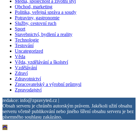
Média, společnost a životní styl
Obchod, marketing
Politika, veřejná správa a soudy
Potraviny, gastronomie
Služby, cestovní ruch
Sport
Stavebnictví, bydlení a reality
Technologie
Testování
Uncategorized
Věda
Věda, vzdělávání a školství
Vzdělávání
Zdraví
Zdravotnictví
Zpracovatelský a výrobní průmysl
Zpravodajství
redakce: info@zpravyted.cz |
Obsah serveru je chráněn autorským právem. Jakékoli užití obsahu
serveru včetně publikování nebo jiného šíření obsahu serveru je bez
písemného souhlasu zakázáno.