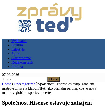
Vydavatel
Kultura
Lifestyle
Sport
Gastronomie
Redakční testy
Politika
07.08.2026
Vyhledávání
Home
Uncategorized
Společnost Hisense oslavuje zahájení
mistrovství světa klubů FIFA jako oficiální partner, což je nový
milník v globální sportovní cestě
Společnost Hisense oslavuje zahájení