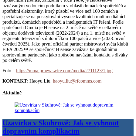
Společnost Hisense, založená v roce 1969, je celosvětově
uznávaným vedoucím podnikem v oblasti domácích spotřebičů a
spotřební elektroniky, který působí ve více než 160 zemích a
specializuje se na poskytování vysoce kvalitních multimediálních
produktů, domácích spotřebičů a inteligentních IT řešení. Podle
společnosti Omdia je Hisense na 2. místě na světě v celkovém
objemu dodávek televizorů (2022-2024) a na 1. místě na světě v
segmentu televizorů s úhlopříčkou 100 palců a více (2023-první
čtvrtletí 2025). Jako první oficiální partner mistrovství světa klubů
FIFA 2025™ se společnost Hisense zavázala ke globálnímu
sportovnímu partnerství jako způsobu navázání kontaktu s diváky
po celém světě.
Foto –
https://mma.prnewswire.com/media/2711123/1.jpg
KONTAKT
: Haoyu Liu,
haoyu.liu@rfcomms.com
Aktuálně
Uzavírka v Skuhrově: Jak se vyhnout
dopravním komplikacím