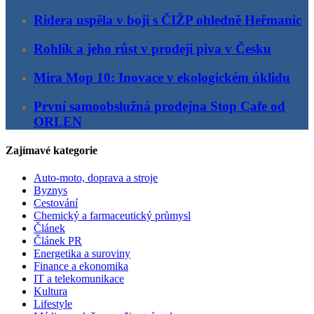
Ridera uspěla v boji s ČIŽP ohledně Heřmanic
Rohlík a jeho růst v prodeji piva v Česku
Mira Mop 10: Inovace v ekologickém úklidu
První samoobslužná prodejna Stop Cafe od
ORLEN
Zajímavé kategorie
Auto-moto, doprava a stroje
Byznys
Cestování
Chemický a farmaceutický průmysl
Článek
Článek PR
Energetika a suroviny
Finance a ekonomika
IT a telekomunikace
Kultura
Lifestyle