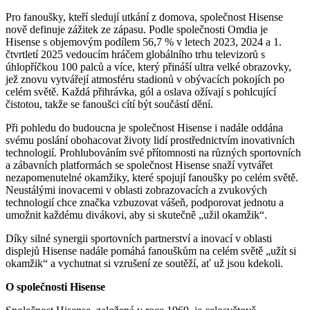
Pro fanoušky, kteří sledují utkání z domova, společnost Hisense
nově definuje zážitek ze zápasu. Podle společnosti Omdia je
Hisense s objemovým podílem 56,7 % v letech 2023, 2024 a 1.
čtvrtletí 2025 vedoucím hráčem globálního trhu televizorů s
úhlopříčkou 100 palců a více, který přináší ultra velké obrazovky,
jež znovu vytvářejí atmosféru stadionů v obývacích pokojích po
celém světě. Každá přihrávka, gól a oslava ožívají s pohlcující
čistotou, takže se fanoušci cítí být součástí dění.
Při pohledu do budoucna je společnost Hisense i nadále oddána
svému poslání obohacovat životy lidí prostřednictvím inovativních
technologií. Prohlubováním své přítomnosti na různých sportovních
a zábavních platformách se společnost Hisense snaží vytvářet
nezapomenutelné okamžiky, které spojují fanoušky po celém světě.
Neustálými inovacemi v oblasti zobrazovacích a zvukových
technologií chce značka vzbuzovat vášeň, podporovat jednotu a
umožnit každému divákovi, aby si skutečně „užil okamžik“.
Díky silné synergii sportovních partnerství a inovací v oblasti
displejů Hisense nadále pomáhá fanouškům na celém světě „užít si
okamžik“ a vychutnat si vzrušení ze soutěží, ať už jsou kdekoli.
O společnosti Hisense