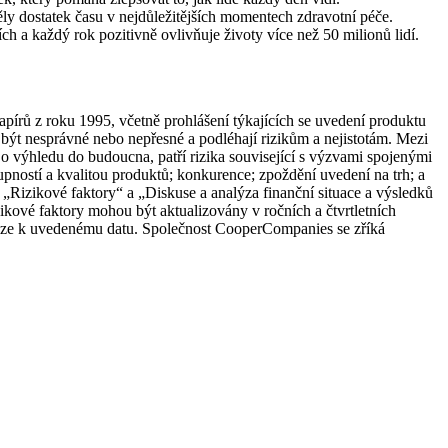
ěly dostatek času v nejdůležitějších momentech zdravotní péče.
 a každý rok pozitivně ovlivňuje životy více než 50 milionů lidí.
pírů z roku 1995, včetně prohlášení týkajících se uvedení produktu
ýt nesprávné nebo nepřesné a podléhají rizikům a nejistotám. Mezi
h o výhledu do budoucna, patří rizika související s výzvami spojenými
ností a kvalitou produktů; konkurence; zpoždění uvedení na trh; a
Rizikové faktory“ a „Diskuse a analýza finanční situace a výsledků
zikové faktory mohou být aktualizovány v ročních a čtvrtletních
ouze k uvedenému datu. Společnost CooperCompanies se zříká