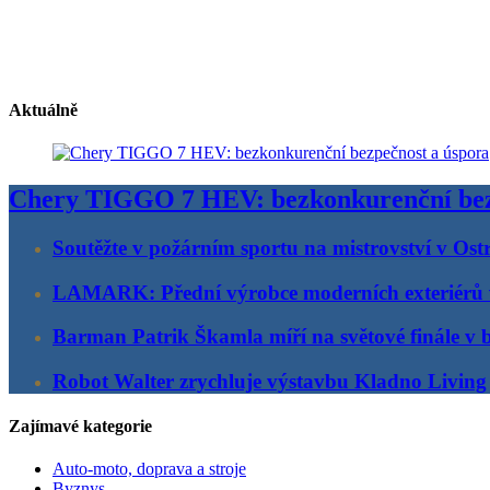
Aktuálně
Chery TIGGO 7 HEV: bezkonkurenční bez
Soutěžte v požárním sportu na mistrovství v Ost
LAMARK: Přední výrobce moderních exteriérů
Barman Patrik Škamla míří na světové finále v 
Robot Walter zrychluje výstavbu Kladno Living
Zajímavé kategorie
Auto-moto, doprava a stroje
Byznys