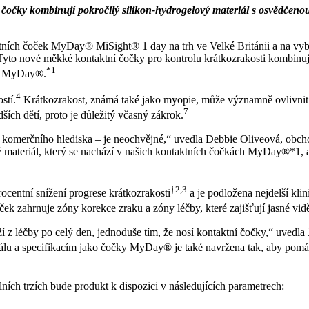
y kombinují pokročilý silikon-hydrogelový materiál s osvědčenou 
ních čoček MyDay® MiSight® 1 day na trh ve Velké Británii a na vybra
Tyto nové měkké kontaktní čočky pro kontrolu krátkozrakosti kombinu
*1
ch MyDay®.
4
stí.
Krátkozrakost, známá také jako myopie, může významně ovlivnit kva
7
ích dětí, proto je důležitý včasný zákrok.
 z komerčního hlediska – je neochvějné,“ uvedla Debbie Oliveová, obch
ateriál, který se nachází v našich kontaktních čočkách MyDay®*1, a z
†2,3
ocentní snížení progrese krátkozrakosti
a je podložena nejdelší kli
ek zahrnuje zóny korekce zraku a zóny léčby, které zajišťují jasné vid
ží z léčby po celý den, jednoduše tím, že nosí kontaktní čočky,“ uvedla
lu a specifikacím jako čočky MyDay® je také navržena tak, aby pomáh
ních trzích bude produkt k dispozici v následujících parametrech: