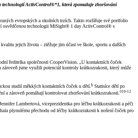
technologií ActivControl®*1, která zpomaluje zhoršování
ných evropských a okolních trzích. Takto rozšiřuje své portfolio
jí osvědčenou technologii MiSight® 1 day ActivControl® s
litu jejich života – ztěžuje jim účast ve škole, sportu a dalších
odní ředitelka společnosti CooperVision. „U kontaktních čoček
ároveň jsme využili potenciál kontroly krátkozrakosti, který může
§
nickou studií měkkých kontaktních čoček u dětí.
Statisíce dětí po
◊10-12
ění a zároveň pomáhají kontrolovat zhoršování krátkozrakosti.
 Jennifer Lambertová, viceprezidentka pro léčbu krátkozrakosti a péči
ala plynulému přechodu od léčby krátkozrakosti k nošení čoček pro