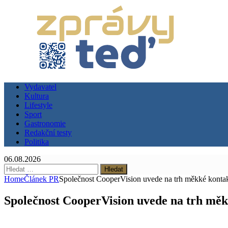
Vydavatel
Kultura
Lifestyle
Sport
Gastronomie
Redakční testy
Politika
06.08.2026
Vyhledávání
Home
Článek PR
Společnost CooperVision uvede na trh měkké konta
Společnost CooperVision uvede na trh mě