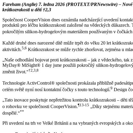
Fareham (Anglie) 7. ledna 2026 (PROTEXT/PRNewswire) – Nové čočk
krátkozrakosti u dětí †2,3
Společnost CooperVision dnes oznámila nadcházející uvedení kontakt
produktů pro léčbu krátkozrakosti založené na vědeckých důkazech. 
pokročilým silikon-hydrogelovým materiálem používaným v čočká
Každé druhé dnes narozené dítě může trpět do věku 20 let krátkozrako
5,6
aktivitách.
Krátkozrakost se může rychle zhoršovat, zejména u mladš
„Naše odhodlání bojovat proti krátkozrakosti – jak z vědeckého, tak
MyDay® MiSight® 1 day jsme použili pokročilý silikon-hydrogelový m
†2,3,8
změnit život.“
Technologie ActivControl® společnosti prokázala přibližně padesátipr
9
celém světě nyní nosí kontaktní čočky s touto technologií.
Design čoč
„Tato inovace poskytuje nepřetržitou kontrolu krátkozrakosti – děti tě
¶13-15
o rohovku ve společnosti CooperVision.
„Díky stejnému materiá
**
dospělé.“
Při uvedení na trh ve Velké Británii a na vybraných evropských a okol