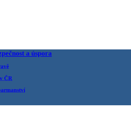
pečnost a úspora
ravě
 v ČR
barmanství