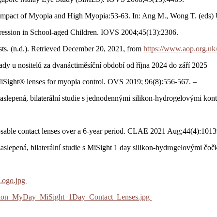
l Impact of Myopia and High Myopia:53-63. In: Ang M., Wong T. (eds)
gression in School-aged Children. IOVS 2004;45(13):2306.
sts. (n.d.). Retrieved December 20, 2021, from
https://www.aop.org.uk/
dy u nositelů za dvanáctiměsíční období od října 2024 do září 2025
f MiSight® lenses for myopia control. OVS 2019; 96(8):556-567. –
zaslepená, bilaterální studie s jednodennými silikon-hydrogelovými ko
sposable contact lenses over a 6-year period. CLAE 2021 Aug;44(4):1013
zaslepená, bilaterální studie s MiSight 1 day silikon-hydrogelovými čo
Logo.jpg
ision_MyDay_MiSight_1Day_Contact_Lenses.jpg