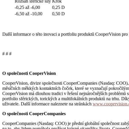
Rozsah sférické síly
Krok
-0,25 až -6,00
0,25 D
-6,50 až -10,00
0,50 D
Další informace o této inovaci a portfoliu produktů CooperVision pr
# # #
O společnosti CooperVision
CooperVision, divize společnosti CooperCompanies (Nasdaq: COO), j
měsíčních měkkých kontaktních čoček, které se vyznačují pokročilými 
CooperVision má dlouhou tradici v řešení nejnáročnějších problémů se
portfolio sférických, torických a multifokálních produktů na trhu. D
uživatele. Další informace naleznete na stránkách
www.coopervision
O společnosti CooperCompanies
CooperCompanies (Nasdaq: COO) je přední globální společnost zabýva
na to, aby lidem pomáhala prožívat krásné okamžiky života. CooperV