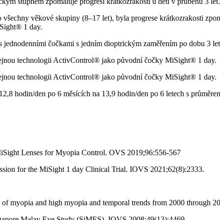
ckým stupněm zpomaluje progresi krátkozrakosti u dětí v průběhu 3 let.
šechny věkové skupiny (8–17 let), byla progrese krátkozrakosti zpom
Sight® 1 day.
í s jednodenními čočkami s jedním dioptrickým zaměřením po dobu 3 let
jnou technologii ActivControl® jako původní čočky MiSight® 1 day.
jnou technologii ActivControl® jako původní čočky MiSight® 1 day.
 12,8 hodin/den po 6 měsících na 13,9 hodin/den po 6 letech s průměre
f MiSight Lenses for Myopia Control. OVS 2019;96:556-567
sion for the MiSight 1 day Clinical Trial. IOVS 2021;62(8):2333.
e of myopia and high myopia and temporal trends from 2000 through 
Singapore Malay Eye Study (SiMES). IOVS 2008;49(13):4469.