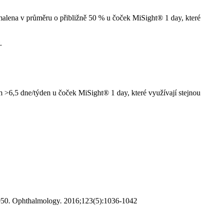
alena v průměru o přibližně 50 % u čoček MiSight® 1 day, které
.
m >6,5 dne/týden u čoček MiSight® 1 day, které využívají stejnou
2050. Ophthalmology. 2016;123(5):1036-1042