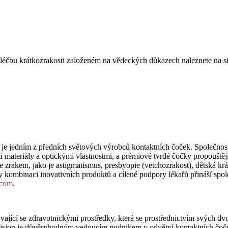
o léčbu krátkozrakosti založeném na vědeckých důkazech naleznete na 
e jedním z předních světových výrobců kontaktních čoček. Společnost
materiály a optickými vlastnostmi, a prémiové tvrdé čočky propouštějící
 zrakem, jako je astigmatismus, presbyopie (vetchozrakost), dětská kr
íky kombinaci inovativních produktů a cílené podpory lékařů přináší sp
.com
.
jící se zdravotnickými prostředky, která se prostřednictvím svých d
ision je důvěryhodným vedoucím podnikem v odvětví kontaktních čoček,