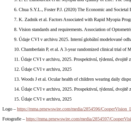
6. Chua S.Y.L., Foster P.J. (2020) The Economic and Societa
7. K. Zadnik et al. Factors Associated with Rapid Myopia Pro
8. Vision standards and requirements. Association of Optometri
9. Údaje CVI v archivu 2025. Interní globální modelované odha
10. Chamberlain P, et al. A 3-year randomized clinical trial o
11. Údaje CVI v archivu, 2025. Prospektivní, týdenní, dvojitě 
12. Údaje CVI v archivu, 2025
13. Woods J et al. Ocular health of children wearing daily di
14. Údaje CVI v archivu, 2025. Prospektivní, týdenní, dvojitě 
15. Údaje CVI v archivu, 2025
Logo –
https://mma.prnewswire.com/media/2854596/CooperVision_
Fotografie –
https://mma.prnewswire.com/media/2854597/CooperV