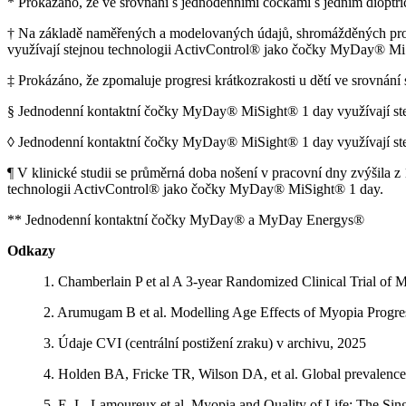
* Prokázáno, že ve srovnání s jednodenními čočkami s jedním dioptri
† Na základě naměřených a modelovaných údajů, shromážděných pro v
využívají stejnou technologii ActivControl® jako čočky MyDay® Mi
‡ Prokázáno, že zpomaluje progresi krátkozrakosti u dětí ve srovnán
§ Jednodenní kontaktní čočky MyDay® MiSight® 1 day využívají ste
◊ Jednodenní kontaktní čočky MyDay® MiSight® 1 day využívají ste
¶ V klinické studii se průměrná doba nošení v pracovní dny zvýšila z
technologii ActivControl® jako čočky MyDay® MiSight® 1 day.
** Jednodenní kontaktní čočky MyDay® a MyDay Energys®
Odkazy
1. Chamberlain P et al A 3-year Randomized Clinical Trial o
2. Arumugam B et al. Modelling Age Effects of Myopia Progres
3. Údaje CVI (centrální postižení zraku) v archivu, 2025
4. Holden BA, Fricke TR, Wilson DA, et al. Global prevalenc
5. E. L. Lamoureux et al. Myopia and Quality of Life: The 