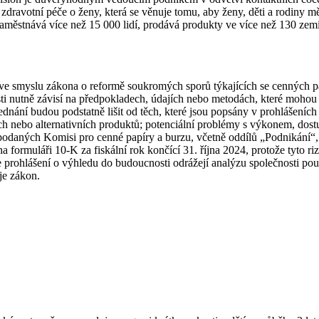
zdravotní péče o ženy, která se věnuje tomu, aby ženy, děti a rodiny m
stnává více než 15 000 lidí, prodává produkty ve více než 130 zemích
ve smyslu zákona o reformě soukromých sporů týkajících se cenných pa
nutně závisí na předpokladech, údajích nebo metodách, které mohou b
ednání budou podstatně lišit od těch, které jsou popsány v prohlášeníc
nebo alternativních produktů; potenciální problémy s výkonem, dostup
daných Komisi pro cenné papíry a burzu, včetně oddílů „Podnikání“, „
 formuláři 10-K za fiskální rok končící 31. října 2024, protože tyto ri
prohlášení o výhledu do budoucnosti odrážejí analýzu společnosti p
je zákon.