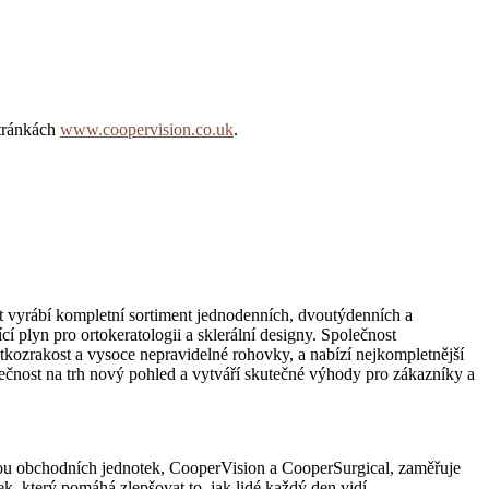
stránkách
www.coopervision.co.uk
.
 vyrábí kompletní sortiment jednodenních, dvoutýdenních a
 plyn pro ortokeratologii a sklerální designy. Společnost
átkozrakost a vysoce nepravidelné rohovky, a nabízí nejkompletnější
olečnost na trh nový pohled a vytváří skutečné výhody pro zákazníky a
vou obchodních jednotek, CooperVision a CooperSurgical, zaměřuje
 který pomáhá zlepšovat to, jak lidé každý den vidí.