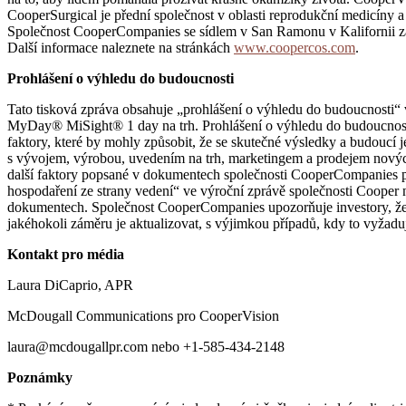
CooperSurgical je přední společnost v oblasti reprodukční medicíny a 
Společnost CooperCompanies se sídlem v San Ramonu v Kalifornii zamě
Další informace naleznete na stránkách
www.coopercos.com
.
Prohlášení o výhledu do budoucnosti
Tato tisková zpráva obsahuje „prohlášení o výhledu do budoucnosti“ 
MyDay® MiSight® 1 day na trh. Prohlášení o výhledu do budoucnosti 
faktory, které by mohly způsobit, že se skutečné výsledky a budoucí j
s vývojem, výrobou, uvedením na trh, marketingem a prodejem nových 
další faktory popsané v dokumentech společnosti CooperCompanies po
hospodaření ze strany vedení“ ve výroční zprávě společnosti Cooper na
dokumentech. Společnost CooperCompanies upozorňuje investory, že 
jakéhokoli záměru je aktualizovat, s výjimkou případů, kdy to vyžadu
Kontakt pro média
Laura DiCaprio, APR
McDougall Communications pro CooperVision
laura@mcdougallpr.com nebo +1-585-434-2148
Poznámky