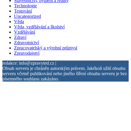
Stavebnictví, bydlení a reality
Technologie
Testování
Uncategorized
Věda
Věda, vzdělávání a školství
Vzdělávání
Zdraví
Zdravotnictví
Zpracovatelský a výrobní průmysl
Zpravodajství
redakce: info@zpravyted.cz |
Obsah serveru je chráněn autorským právem. Jakékoli užití obsahu
serveru včetně publikování nebo jiného šíření obsahu serveru je bez
písemného souhlasu zakázáno.