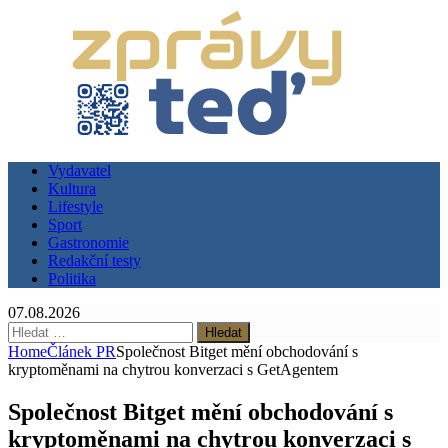
Vydavatel
Kultura
Lifestyle
Sport
Gastronomie
Redakční testy
Politika
07.08.2026
Vyhledávání
Home
Článek PR
Společnost Bitget mění obchodování s
kryptoměnami na chytrou konverzaci s GetAgentem
Společnost Bitget mění obchodování s
kryptoměnami na chytrou konverzaci s