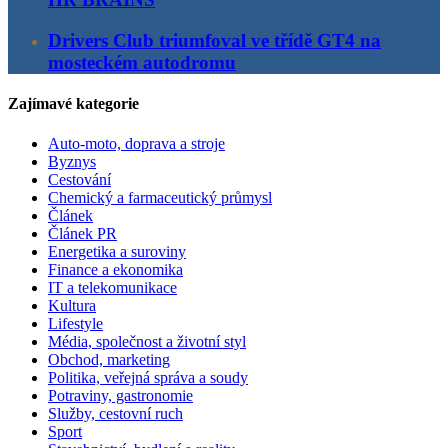
Drivers Club triumfoval ve třídě GT4 na
mosteckém autodromu
Zajímavé kategorie
Auto-moto, doprava a stroje
Byznys
Cestování
Chemický a farmaceutický průmysl
Článek
Článek PR
Energetika a suroviny
Finance a ekonomika
IT a telekomunikace
Kultura
Lifestyle
Média, společnost a životní styl
Obchod, marketing
Politika, veřejná správa a soudy
Potraviny, gastronomie
Služby, cestovní ruch
Sport