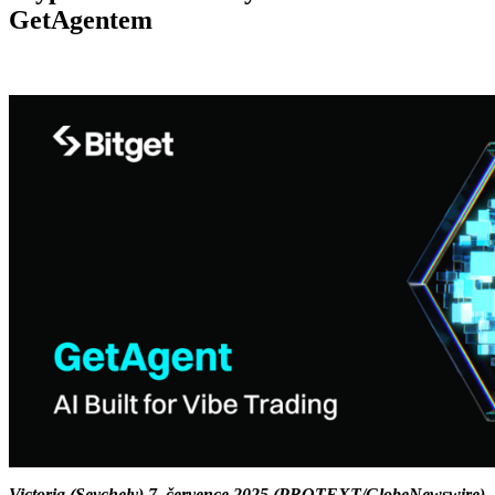
GetAgentem
Victoria (Seychely) 7. července 2025 (PROTEXT/GlobeNewswire)