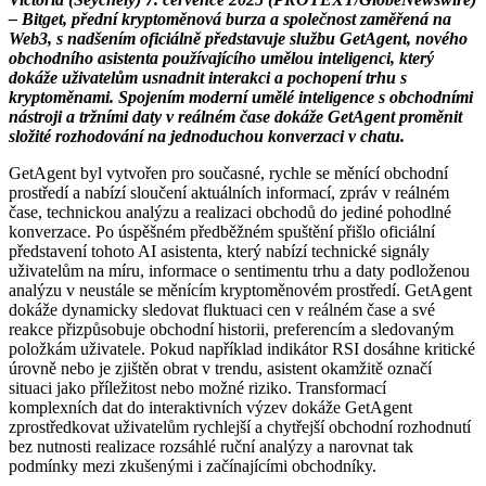
– Bitget, přední kryptoměnová burza a společnost zaměřená na
Web3, s nadšením oficiálně představuje službu GetAgent, nového
obchodního asistenta používajícího umělou inteligenci, který
dokáže uživatelům usnadnit interakci a pochopení trhu s
kryptoměnami. Spojením moderní umělé inteligence s obchodními
nástroji a tržními daty v reálném čase dokáže GetAgent proměnit
složité rozhodování na jednoduchou konverzaci v chatu.
GetAgent byl vytvořen pro současné, rychle se měnící obchodní
prostředí a nabízí sloučení aktuálních informací, zpráv v reálném
čase, technickou analýzu a realizaci obchodů do jediné pohodlné
konverzace. Po úspěšném předběžném spuštění přišlo oficiální
představení tohoto AI asistenta, který nabízí technické signály
uživatelům na míru, informace o sentimentu trhu a daty podloženou
analýzu v neustále se měnícím kryptoměnovém prostředí. GetAgent
dokáže dynamicky sledovat fluktuaci cen v reálném čase a své
reakce přizpůsobuje obchodní historii, preferencím a sledovaným
položkám uživatele. Pokud například indikátor RSI dosáhne kritické
úrovně nebo je zjištěn obrat v trendu, asistent okamžitě označí
situaci jako příležitost nebo možné riziko. Transformací
komplexních dat do interaktivních výzev dokáže GetAgent
zprostředkovat uživatelům rychlejší a chytřejší obchodní rozhodnutí
bez nutnosti realizace rozsáhlé ruční analýzy a narovnat tak
podmínky mezi zkušenými i začínajícími obchodníky.