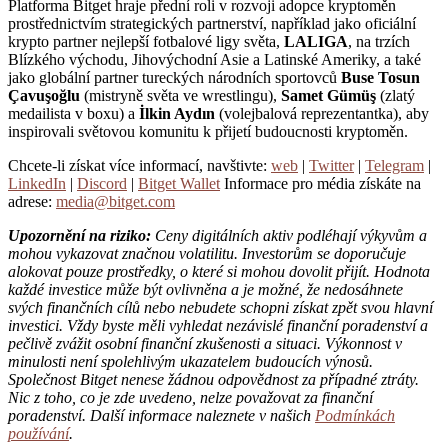
Platforma Bitget hraje přední roli v rozvoji adopce kryptoměn
prostřednictvím strategických partnerství, například jako oficiální
krypto partner nejlepší fotbalové ligy světa,
LALIGA
, na trzích
Blízkého východu, Jihovýchodní Asie a Latinské Ameriky, a také
jako globální partner tureckých národních sportovců
Buse Tosun
Çavuşoğlu
(mistryně světa ve wrestlingu),
Samet Gümüş
(zlatý
medailista v boxu) a
İlkin Aydın
(volejbalová reprezentantka), aby
inspirovali světovou komunitu k přijetí budoucnosti kryptoměn.
Chcete-li získat více informací, navštivte:
web
|
Twitter
|
Telegram
|
LinkedIn
|
Discord
|
Bitget Wallet
Informace pro média získáte na
adrese:
media@bitget.com
Upozornění na riziko:
Ceny digitálních aktiv podléhají výkyvům a
mohou vykazovat značnou volatilitu. Investorům se doporučuje
alokovat pouze prostředky, o které si mohou dovolit přijít. Hodnota
každé investice může být ovlivněna a je možné, že nedosáhnete
svých finančních cílů nebo nebudete schopni získat zpět svou hlavní
investici. Vždy byste měli vyhledat nezávislé finanční poradenství a
pečlivě zvážit osobní finanční zkušenosti a situaci. Výkonnost v
minulosti není spolehlivým ukazatelem budoucích výnosů.
Společnost Bitget nenese žádnou odpovědnost za případné ztráty.
Nic z toho, co je zde uvedeno, nelze považovat za finanční
poradenství. Další informace naleznete v našich
Podmínkách
používání
.