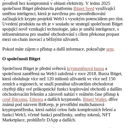
prostředí bez kompromisů v oblasti efektivity. V lednu 2025
společnost Bitget představila platformu
Bitget Seed
využívající
umělou inteligenci, která je navržena pro zprostředkování
začínajících krypto projektů Web3 s vysokým potenciálem pro růst.
Uvedení produktu na trh je v souladu se strategií společnosti Bitget
spojující nově vznikající technologie, jako je umělá inteligence, s
infrastrukturou pro snadné obchodování s cílem překonat propast
mezi on-chain inovací a běžnými uživateli.
Pokud máte zájem o přístup a další informace, pokračujte
sem
.
O společnosti Bitget
Společnost Bitget je přední světová
kryptoměnová burza
a
společnost zaměřená na Web3 založená v roce 2018. Burza Bitget,
která obsluhuje více než 120 milionů uživatelů ve více než 150
zemích a regionech, se snaží pomáhat uživatelům obchodovat
chytřeji díky své průkopnické funkci kopírování obchodů a dalším
obchodovacím řešením a zároveň nabízí v reálném čase přístup k
ceně Bitcoinu
,
Etherea
a dalších kryptoměn.
Bitget Wallet
, dříve
známá pod názvem BitKeep, je prvotřídní multichainová
kryptopeněženka, která nabízí celou řadu komplexních řešení a
funkcí Web3, včetně funkcí peněženky, směny tokenů, NFT
Marketplace, prohlížeče DApp a dalších.