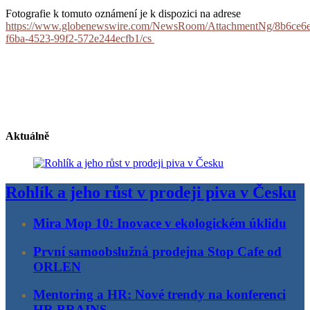
Fotografie k tomuto oznámení je k dispozici na adrese
https://www.globenewswire.com/NewsRoom/AttachmentNg/8b6ce6
f6ba-4523-99f2-572e244ecfb1/cs
Aktuálně
Rohlík a jeho růst v prodeji piva v Česku
Mira Mop 10: Inovace v ekologickém úklidu
První samoobslužná prodejna Stop Cafe od
ORLEN
Mentoring a HR: Nové trendy na konferenci
HR BRAINS