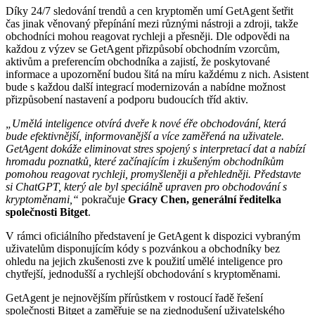
Díky 24/7 sledování trendů a cen kryptoměn umí GetAgent šetřit
čas jinak věnovaný přepínání mezi různými nástroji a zdroji, takže
obchodníci mohou reagovat rychleji a přesněji. Dle odpovědi na
každou z výzev se GetAgent přizpůsobí obchodním vzorcům,
aktivům a preferencím obchodníka a zajistí, že poskytované
informace a upozornění budou šitá na míru každému z nich. Asistent
bude s každou další integrací modernizován a nabídne možnost
přizpůsobení nastavení a podporu budoucích tříd aktiv.
„Umělá inteligence otvírá dveře k nové éře obchodování, která
bude efektivnější, informovanější a více zaměřená na uživatele.
GetAgent dokáže eliminovat stres spojený s interpretací dat a nabízí
hromadu poznatků, které začínajícím i zkušeným obchodníkům
pomohou reagovat rychleji, promyšleněji a přehledněji. Představte
si ChatGPT, který ale byl speciálně upraven pro obchodování s
kryptoměnami,“
pokračuje
Gracy Chen, generální ředitelka
společnosti Bitget
.
V rámci oficiálního představení je GetAgent k dispozici vybraným
uživatelům disponujícím kódy s pozvánkou a obchodníky bez
ohledu na jejich zkušenosti zve k použití umělé inteligence pro
chytřejší, jednodušší a rychlejší obchodování s kryptoměnami.
GetAgent je nejnovějším přírůstkem v rostoucí řadě řešení
společnosti Bitget a zaměřuje se na zjednodušení uživatelského