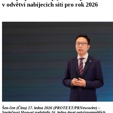
v odvětví nabíjecích sítí pro rok 2026
Šen-čen (Čína) 17. ledna 2026 (PROTEXT/PRNewswire) –
Společnost Huawei zveřejnila 16. ledna deset nejvýznamnějších