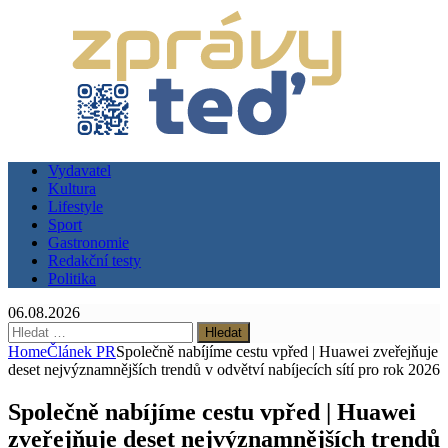
Vydavatel
Kultura
Lifestyle
Sport
Gastronomie
Redakční testy
Politika
06.08.2026
Vyhledávání
Home
Článek PR
Společně nabíjíme cestu vpřed | Huawei zveřejňuje
deset nejvýznamnějších trendů v odvětví nabíjecích sítí pro rok 2026
Společně nabíjíme cestu vpřed | Huawei
zveřejňuje deset nejvýznamnějších trendů