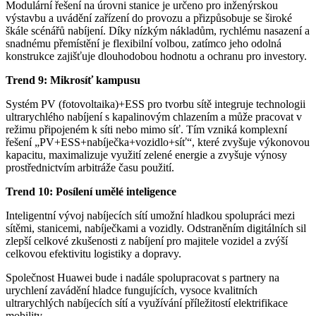
Modulární řešení na úrovni stanice je určeno pro inženýrskou
výstavbu a uvádění zařízení do provozu a přizpůsobuje se široké
škále scénářů nabíjení. Díky nízkým nákladům, rychlému nasazení a
snadnému přemístění je flexibilní volbou, zatímco jeho odolná
konstrukce zajišťuje dlouhodobou hodnotu a ochranu pro investory.
Trend 9: Mikrosíť kampusu
Systém PV (fotovoltaika)+ESS pro tvorbu sítě integruje technologii
ultrarychlého nabíjení s kapalinovým chlazením a může pracovat v
režimu připojeném k síti nebo mimo síť. Tím vzniká komplexní
řešení „PV+ESS+nabíječka+vozidlo+síť“, které zvyšuje výkonovou
kapacitu, maximalizuje využití zelené energie a zvyšuje výnosy
prostřednictvím arbitráže času použití.
Trend 10: Posílení umělé inteligence
Inteligentní vývoj nabíjecích sítí umožní hladkou spolupráci mezi
sítěmi, stanicemi, nabíječkami a vozidly. Odstraněním digitálních sil
zlepší celkové zkušenosti z nabíjení pro majitele vozidel a zvýší
celkovou efektivitu logistiky a dopravy.
Společnost Huawei bude i nadále spolupracovat s partnery na
urychlení zavádění hladce fungujících, vysoce kvalitních
ultrarychlých nabíjecích sítí a využívání příležitostí elektrifikace
mobility.