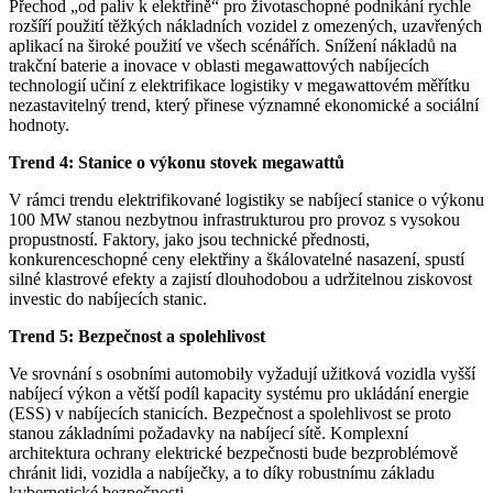
Přechod „od paliv k elektřině“ pro životaschopné podnikání rychle
rozšíří použití těžkých nákladních vozidel z omezených, uzavřených
aplikací na široké použití ve všech scénářích. Snížení nákladů na
trakční baterie a inovace v oblasti megawattových nabíjecích
technologií učiní z elektrifikace logistiky v megawattovém měřítku
nezastavitelný trend, který přinese významné ekonomické a sociální
hodnoty.
Trend 4: Stanice o výkonu stovek megawattů
V rámci trendu elektrifikované logistiky se nabíjecí stanice o výkonu
100 MW stanou nezbytnou infrastrukturou pro provoz s vysokou
propustností. Faktory, jako jsou technické přednosti,
konkurenceschopné ceny elektřiny a škálovatelné nasazení, spustí
silné klastrové efekty a zajistí dlouhodobou a udržitelnou ziskovost
investic do nabíjecích stanic.
Trend 5: Bezpečnost a spolehlivost
Ve srovnání s osobními automobily vyžadují užitková vozidla vyšší
nabíjecí výkon a větší podíl kapacity systému pro ukládání energie
(ESS) v nabíjecích stanicích. Bezpečnost a spolehlivost se proto
stanou základními požadavky na nabíjecí sítě. Komplexní
architektura ochrany elektrické bezpečnosti bude bezproblémově
chránit lidi, vozidla a nabíječky, a to díky robustnímu základu
kybernetické bezpečnosti.