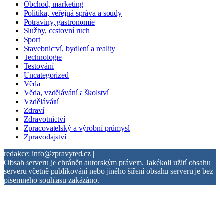
Obchod, marketing
Politika, veřejná správa a soudy
Potraviny, gastronomie
Služby, cestovní ruch
Sport
Stavebnictví, bydlení a reality
Technologie
Testování
Uncategorized
Věda
Věda, vzdělávání a školství
Vzdělávání
Zdraví
Zdravotnictví
Zpracovatelský a výrobní průmysl
Zpravodajství
redakce: info@zpravyted.cz |
Obsah serveru je chráněn autorským právem. Jakékoli užití obsahu
serveru včetně publikování nebo jiného šíření obsahu serveru je bez
písemného souhlasu zakázáno.