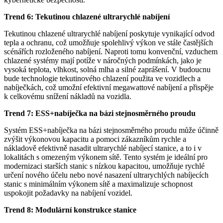
Trend 6: Tekutinou chlazené ultrarychlé nabíjení
Tekutinou chlazené ultrarychlé nabíjení poskytuje vynikající odvod
tepla a ochranu, což umožňuje spolehlivý výkon ve stále častějších
scénářích rozloženého nabíjení. Naproti tomu konvenční, vzduchem
chlazené systémy mají potíže v náročných podmínkách, jako je
vysoká teplota, vlhkost, solná mlha a silné zaprášení. V budoucnu
bude technologie tekutinového chlazení použita ve vozidlech a
nabíječkách, což umožní efektivní megawattové nabíjení a přispěje
k celkovému snížení nákladů na vozidla.
Trend 7: ESS+nabíječka na bázi stejnosměrného proudu
Systém ESS+nabíječka na bázi stejnosměrného proudu může účinně
zvýšit výkonovou kapacitu a pomoci zákazníkům rychle a
nákladově efektivně nasadit ultrarychlé nabíjecí stanice, a to i v
lokalitách s omezeným výkonem sítě. Tento systém je ideální pro
modernizaci starších stanic s nízkou kapacitou, umožňuje rychlé
určení nového účelu nebo nové nasazení ultrarychlých nabíjecích
stanic s minimálním výkonem sítě a maximalizuje schopnost
uspokojit požadavky na nabíjení vozidel.
Trend 8: Modulární konstrukce stanice