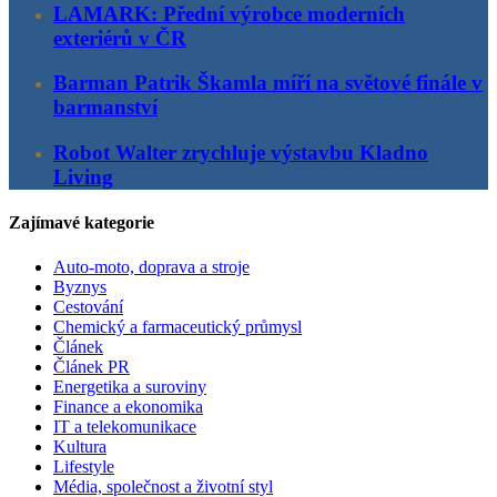
LAMARK: Přední výrobce moderních
exteriérů v ČR
Barman Patrik Škamla míří na světové finále v
barmanství
Robot Walter zrychluje výstavbu Kladno
Living
Zajímavé kategorie
Auto-moto, doprava a stroje
Byznys
Cestování
Chemický a farmaceutický průmysl
Článek
Článek PR
Energetika a suroviny
Finance a ekonomika
IT a telekomunikace
Kultura
Lifestyle
Média, společnost a životní styl