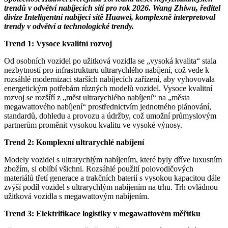
trendů v odvětví nabíjecích sítí pro rok 2026. Wang Zhiwu, ředitel
divize Inteligentní nabíjecí sítě Huawei, komplexně interpretoval
trendy v odvětví a technologické trendy.
Trend 1: Vysoce kvalitní rozvoj
Od osobních vozidel po užitková vozidla se „vysoká kvalita“ stala
nezbytností pro infrastrukturu ultrarychlého nabíjení, což vede k
rozsáhlé modernizaci starších nabíjecích zařízení, aby vyhovovala
energetickým potřebám různých modelů vozidel. Vysoce kvalitní
rozvoj se rozšíří z „měst ultrarychlého nabíjení“ na „města
megawattového nabíjení“ prostřednictvím jednotného plánování,
standardů, dohledu a provozu a údržby, což umožní průmyslovým
partnerům proměnit vysokou kvalitu ve vysoké výnosy.
Trend 2: Komplexní ultrarychlé nabíjení
Modely vozidel s ultrarychlým nabíjením, které byly dříve luxusním
zbožím, si oblíbí všichni. Rozsáhlé použití polovodičových
materiálů třetí generace a trakčních baterií s vysokou kapacitou dále
zvýší podíl vozidel s ultrarychlým nabíjením na trhu. Trh ovládnou
užitková vozidla s megawattovým nabíjením.
Trend 3: Elektrifikace logistiky v megawattovém měřítku