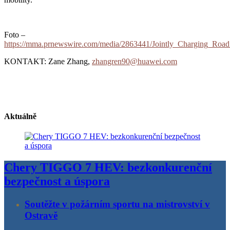
Foto –
https://mma.prnewswire.com/media/2863441/Jointly_Charging_Ro
KONTAKT: Zane Zhang,
zhangren90@huawei.com
Aktuálně
Chery TIGGO 7 HEV: bezkonkurenční
bezpečnost a úspora
Soutěžte v požárním sportu na mistrovství v
Ostravě