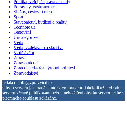
Politika, veřejná správa a soudy
Potraviny, gastronomie
Služby, cestovní ruch
Sport
Stavebnictví, bydlení a reality
Technologie
Testování
Uncategorized
Věda
Věda, vzdělávání a školství
Vzdělávání
Zdraví
Zdravotnictví
Zpracovatelský a výrobní průmysl
Zpravodajství
redakce: info@zpravyted.cz |
Obsah serveru je chráněn autorským právem. Jakékoli užití obsahu
serveru včetně publikování nebo jiného šíření obsahu serveru je bez
písemného souhlasu zakázáno.