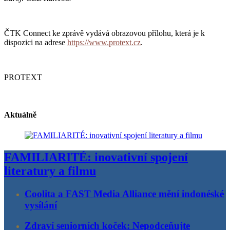
ČTK Connect ke zprávě vydává obrazovou přílohu, která je k
dispozici na adrese
https://www.protext.cz
.
PROTEXT
Aktuálně
FAMILIARITÉ: inovativní spojení
literatury a filmu
Coolita a FAST Media Alliance mění indonéské
vysílání
Zdraví seniorních koček: Nepodceňujte