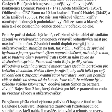
Českých Budějovicích nejzastoupenější, vyhráli v největší
konkurenci Dominik Pasler (17:14) a Aneta Mikšíková (19:57).
Oblíbenému ČEZ Runu na 10 km kralovali Tomáš Hrádek (34:42) a
Míša Eliášová (38:35). Pro nás jsou vítězové všichni, kteří v
náročných lednových podmínkách vyběhli ze startu a hlavně, že
nám také do posledního jedince doběhli v pořádku do cíle.
Protože počasí dokáže být kruté, celá zimní série nabízí účastníkům
zázemí ve vyhřívaných pavilonech výstavišť jednotlivých měst pro
maximální komfort. Závodníci mohli doplnit energii jak na
občerstvovacích stanicích na trati, tak v cíli.
„Věříme, že správná
hydratace je pro sportovní výkon naprosto klíčová, rozhoduje o tom,
jak se budeme cítit v polovině trati i kolik sil nám zbyde do
závěrečného sprintu. Pramenitá voda Rajec je díky svému
přírodnímu složení a přirozené mineralizaci ideálním parťákem pro
každého závodníka. Naším cílem je zajistit, aby měli běžci po celý
závodní den k dispozici kvalitní zdroj hydratace, který jim pomůže
cítit se dobře od startu až do konce. Jsme rádi, že můžeme být u
každého vašeho kilometru,“
dodává Jakub Šimon za partnera
závodů Rajec Run 3 km, který dodává pro běžce pramenitou vodu
na všechny závody a občerstvovačky.
Po výkonu přišla vhod výborná polévka či bageta z food trucku
Bageterie Boulevard. Regeneraci zajištovali fyzioterapeuti od
sporthelp.cz, kteří nabízeli masáže, tejpování a reboots recovery.