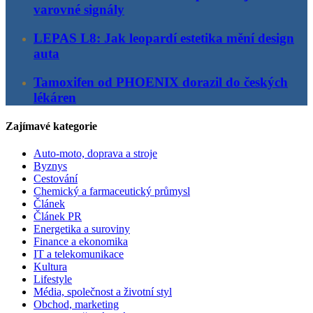
varovné signály
LEPAS L8: Jak leopardí estetika mění design
auta
Tamoxifen od PHOENIX dorazil do českých
lékáren
Zajímavé kategorie
Auto-moto, doprava a stroje
Byznys
Cestování
Chemický a farmaceutický průmysl
Článek
Článek PR
Energetika a suroviny
Finance a ekonomika
IT a telekomunikace
Kultura
Lifestyle
Média, společnost a životní styl
Obchod, marketing