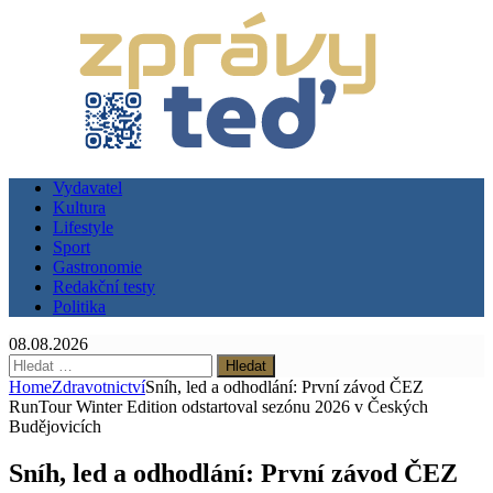
Vydavatel
Kultura
Lifestyle
Sport
Gastronomie
Redakční testy
Politika
08.08.2026
Vyhledávání
Home
Zdravotnictví
Sníh, led a odhodlání: První závod ČEZ
RunTour Winter Edition odstartoval sezónu 2026 v Českých
Budějovicích
Sníh, led a odhodlání: První závod ČEZ