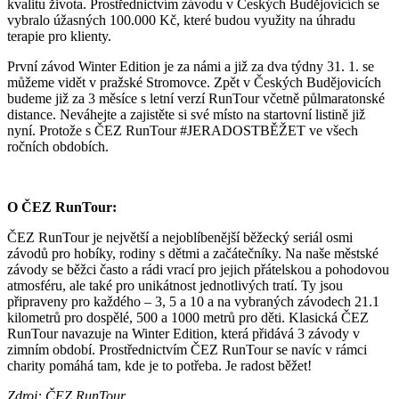
kvalitu života. Prostřednictvím závodu v Českých Budějovicích se
vybralo úžasných 100.000 Kč, které budou využity na úhradu
terapie pro klienty.
První závod Winter Edition je za námi a již za dva týdny 31. 1. se
můžeme vidět v pražské Stromovce. Zpět v Českých Budějovicích
budeme již za 3 měsíce s letní verzí RunTour včetně půlmaratonské
distance. Neváhejte a zajistěte si své místo na startovní listině již
nyní. Protože s ČEZ RunTour #JERADOSTBĚŽET ve všech
ročních obdobích.
O ČEZ RunTour:
ČEZ RunTour je největší a nejoblíbenější běžecký seriál osmi
závodů pro hobíky, rodiny s dětmi a začátečníky. Na naše městské
závody se běžci často a rádi vrací pro jejich přátelskou a pohodovou
atmosféru, ale také pro unikátnost jednotlivých tratí. Ty jsou
připraveny pro každého – 3, 5 a 10 a na vybraných závodech 21.1
kilometrů pro dospělé, 500 a 1000 metrů pro děti. Klasická ČEZ
RunTour navazuje na Winter Edition, která přidává 3 závody v
zimním období. Prostřednictvím ČEZ RunTour se navíc v rámci
charity pomáhá tam, kde je to potřeba. Je radost běžet!
Zdroj: ČEZ RunTour