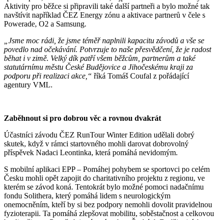
Aktivity pro běžce si připravili také další partneři a bylo možné tak
navštívit například ČEZ Energy zónu a aktivace partnerů v čele s
Powerade, O2 a Samsung.
„Jsme moc rádi, že jsme téměř naplnili kapacitu závodů a vše se
povedlo nad očekávání. Potvrzuje to naše přesvědčení, že je radost
běhat i v zimě. Velký dík patří všem běžcům, partnerům a také
statutárnímu městu České Budějovice a Jihočeskému kraji za
podporu při realizaci akce,“
říká Tomáš Coufal z pořádající
agentury VML.
Zaběhnout si pro dobrou věc a rovnou dvakrát
Účastníci závodu ČEZ RunTour Winter Edition udělali dobrý
skutek, když v rámci startovného mohli darovat dobrovolný
příspěvek Nadaci Leontinka, která pomáhá nevidomým.
S mobilní aplikaci EPP – Pomáhej pohybem se sportovci po celém
Česku mohli opět zapojit do charitativního projektu z regionu, ve
kterém se závod koná. Tentokrát bylo možné pomoci nadačnímu
fondu Solithera, který pomáhá lidem s neurologickým
onemocněním, kteří by si bez podpory nemohli dovolit pravidelnou
fyzioterapii. Ta pomáhá zlepšovat mobilitu, soběstačnost a celkovou