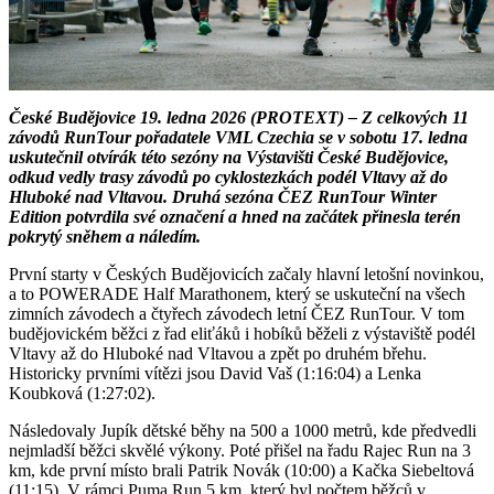
České Budějovice 19. ledna 2026 (PROTEXT) – Z celkových 11
závodů RunTour pořadatele VML Czechia se v sobotu 17. ledna
uskutečnil otvírák této sezóny na Výstavišti České Budějovice,
odkud vedly trasy závodů po cyklostezkách podél Vltavy až do
Hluboké nad Vltavou. Druhá sezóna ČEZ RunTour Winter
Edition potvrdila své označení a hned na začátek přinesla terén
pokrytý sněhem a náledím.
První starty v Českých Budějovicích začaly hlavní letošní novinkou,
a to POWERADE Half Marathonem, který se uskuteční na všech
zimních závodech a čtyřech závodech letní ČEZ RunTour. V tom
budějovickém běžci z řad eliťáků i hobíků běželi z výstaviště podél
Vltavy až do Hluboké nad Vltavou a zpět po druhém břehu.
Historicky prvními vítězi jsou David Vaš (1:16:04) a Lenka
Koubková (1:27:02).
Následovaly Jupík dětské běhy na 500 a 1000 metrů, kde předvedli
nejmladší běžci skvělé výkony. Poté přišel na řadu Rajec Run na 3
km, kde první místo brali Patrik Novák (10:00) a Kačka Siebeltová
(11:15). V rámci Puma Run 5 km, který byl počtem běžců v