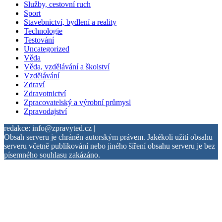
Služby, cestovní ruch
Sport
Stavebnictví, bydlení a reality
Technologie
Testování
Uncategorized
Věda
Věda, vzdělávání a školství
Vzdělávání
Zdraví
Zdravotnictví
Zpracovatelský a výrobní průmysl
Zpravodajství
redakce: info@zpravyted.cz |
Obsah serveru je chráněn autorským právem. Jakékoli užití obsahu
serveru včetně publikování nebo jiného šíření obsahu serveru je bez
písemného souhlasu zakázáno.