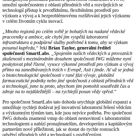
umožní společnostem z oblasti přírodních věd a rozvíjejících se
technologií přístup k prvotřídnímu, flexibilnímu prostředí pro
výzkum a vývoj a k bezproblémovému rozšiřování jejich výzkumu
v celém životním cyklu inovací.
„Mnoho regionů po celém světě je bohatých na nadané vědecké
pracovníky a ambice, ale chybí jim vyspělá laboratorní
infrastruktura a podpůrné služby potřebné k tomu, aby se výzkum
posunul kupředu,“
řekl
Brian Taylor, generální ředitel
společnosti SmartLabs
.
„Spojením našich vědeckých a provozních
zkušeností s mezinárodním dosahem společnosti IWG můžeme nyní
poskytovat plně řízené, vysoce výkonné prostředí pro výzkum a vývoj
přímo na zanedbávaných trzích v Evropě, Asii i jinde. Ať už se jedná
o biotechnologické společnosti v rané fázi vývoje, globální
farmaceutické podniky nebo jiné společnosti z oblasti přírodních věd
a technologií, jsme tu proto, abychom jim pomohli soustředit čas a
zdroje na to nejdůležitější – na rychlejší posun vědy vpřed.“
Pro společnost SmartLabs tato dohoda urychluje globální expanzi a
umožňuje rychleji dodávat její inovativní laboratorní řešení vědcům
a výzkumným týmům tam, kde jsou nejvíce potřeba. Pro společnost
IWG dohoda znamená vstup do oblasti nemovitostí s laboratorními
technologiemi a nabízí pronajímatelům, developerům a kapitálovým
partnerům nové příležitosti, jak se dostat do rychle rostoucích
odvětví přírodních věd a technologií s osvědčenými,