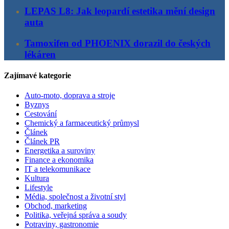
LEPAS L8: Jak leopardí estetika mění design
auta
Tamoxifen od PHOENIX dorazil do českých
lékáren
Zajímavé kategorie
Auto-moto, doprava a stroje
Byznys
Cestování
Chemický a farmaceutický průmysl
Článek
Článek PR
Energetika a suroviny
Finance a ekonomika
IT a telekomunikace
Kultura
Lifestyle
Média, společnost a životní styl
Obchod, marketing
Politika, veřejná správa a soudy
Potraviny, gastronomie