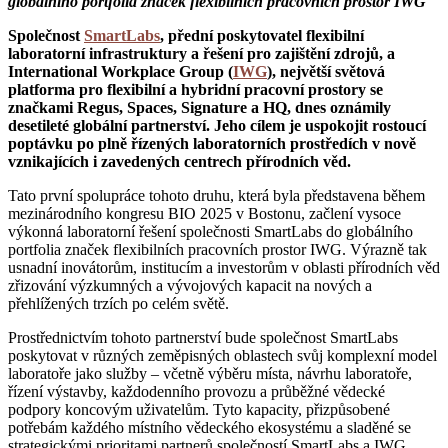
globálního portfolia značek flexibilních pracovních prostor IWG
Společnost
SmartLabs
, přední poskytovatel flexibilní
laboratorní infrastruktury a řešení pro zajištění zdrojů, a
International Workplace Group (
IWG
), největší světová
platforma pro flexibilní a hybridní pracovní prostory se
značkami Regus, Spaces, Signature a HQ, dnes oznámily
desetileté globální partnerství. Jeho cílem je uspokojit rostoucí
poptávku po plně řízených laboratorních prostředích v nově
vznikajících i zavedených centrech přírodních věd.
Tato první spolupráce tohoto druhu, která byla představena během
mezinárodního kongresu BIO 2025 v Bostonu, začlení vysoce
výkonná laboratorní řešení společnosti SmartLabs do globálního
portfolia značek flexibilních pracovních prostor IWG. Výrazně tak
usnadní inovátorům, institucím a investorům v oblasti přírodních věd
zřizování výzkumných a vývojových kapacit na nových a
přehlížených trzích po celém světě.
Prostřednictvím tohoto partnerství bude společnost SmartLabs
poskytovat v různých zeměpisných oblastech svůj komplexní model
laboratoře jako služby – včetně výběru místa, návrhu laboratoře,
řízení výstavby, každodenního provozu a průběžné vědecké
podpory koncovým uživatelům. Tyto kapacity, přizpůsobené
potřebám každého místního vědeckého ekosystému a sladěné se
strategickými prioritami partnerů společností SmartLabs a IWG,