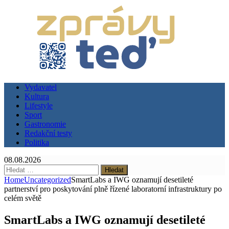
Vydavatel
Kultura
Lifestyle
Sport
Gastronomie
Redakční testy
Politika
08.08.2026
Vyhledávání
Home
Uncategorized
SmartLabs a IWG oznamují desetileté
partnerství pro poskytování plně řízené laboratorní infrastruktury po
celém světě
SmartLabs a IWG oznamují desetileté