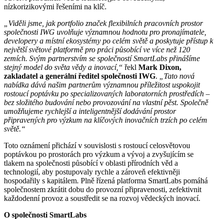
nízkorizikovými řešeními na klíč.
„Viděli jsme, jak portfolio značek flexibilních pracovních prostor
společnosti IWG uvolňuje významnou hodnotu pro pronajímatele,
developery a místní ekosystémy po celém světě a poskytuje přístup k
největší světové platformě pro práci působící ve více než 120
zemích. Svým partnerstvím se společností SmartLabs přinášíme
stejný model do světa vědy a inovací,“
řekl
Mark Dixon,
zakladatel a generální ředitel společnosti IWG
.
„Tato nová
nabídka dává našim partnerům významnou příležitost uspokojit
rostoucí poptávku po specializovaných laboratorních prostředích –
bez složitého budování nebo provozování na vlastní pěst. Společně
umožňujeme rychlejší a inteligentnější dodávání prostor
připravených pro výzkum na klíčových inovačních trzích po celém
světě.“
Toto oznámení přichází v souvislosti s rostoucí celosvětovou
poptávkou po prostorách pro výzkum a vývoj a zvyšujícím se
tlakem na společnosti působící v oblasti přírodních věd a
technologií, aby postupovaly rychle a zároveň efektivněji
hospodařily s kapitálem. Plně řízená platforma SmartLabs pomáhá
společnostem zkrátit dobu do provozní připravenosti, zefektivnit
každodenní provoz a soustředit se na rozvoj vědeckých inovací.
O společnosti SmartLabs