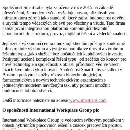
Společnost SmartLabs byla založena v roce 2015 na základě
přesvědčení, že moderní věda vyžaduje novou, přizpůsobivou
infrastrukturu zdrojů jako standard, který zajistí budoucnost odvětví
a urychlí tempo vědeckých objevů pro všechny a všude. Tato firma
nabízí první integrovanou platformu kombinující flexibilní
laboratorní infrastrukturu, provoz, digitální řešení a vědecké znalosti.
Její řízená výzkumná centra umožňují klientům přístup k soukromé
infrastruktuře výzkumu a vývoje na podnikové úrovni a výrobním
řešením typu „jako služba“ bez počátečních kapitálových investic.
Poskytují ucelená komplexní řešení typu „od začátku do konce“ pro
nové technologie a společnosti z oblasti přírodních věd ve všech
fázích životního cyklu inovací. Společnost SmartLabs se sídlem v
Bostonu poskytuje služby různým biotechnologickým,
farmaceutickým a novým technologickým organizacím s
jedinečným modelem navrženým tak, aby pomohl umožnit
budoucnost tohoto odvětví.
Další informace naleznete na adrese
www.smartlabs.com
.
O společnosti International Workplace Group plc
International Workplace Group je vedoucím světovým podnikem v
oblasti hybridních pracovních řešení a značek pracovních prostor.