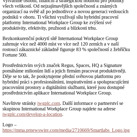
Vytváříme osobní, finanční a strategickou hodnotu pro podniky
všech velikostí. Od nejzajímavějších společností a známých
organizací na světě až po jednotlivce a novou generaci vedoucích
podniků v oboru. Ti všichni využívají sílu hybridní pracovní
platformy International Workplace Group ke zvýšení své
produktivity, efektivity, pružnosti a blízkosti trhu.
Bezkonkurenční pokrytí sítě International Workplace Group
zahrnuje více než 4000 míst ve více než 120 zemích a v naší
rostoucí zákaznické základně figuruje 83 % společností z žebříčku
Fortune 500.
Prostřednictvím svých značek Regus, Spaces, HQ a Signature
pomáháme milionům lidí a jejich firmám pracovat produktivněji.
Děje se to tak, že poskytujeme přední světovou platformu pro
hybridní práci s profesionálními, inspirativními a spolupracujícími
pracovními prostory a digitálními službami, které jsou dostupné
prostřednictvím aplikace International Workplace Group.
Navštivte stránky
iwgplc.com
. Další informace o partnerství se
skupinou International Workplace Group najdete na adrese
iwgplc.com/develop-a-location
.
Logo –
https://mma.prnewswire.com/media/2710669/Smartlabs_Logo.jpg