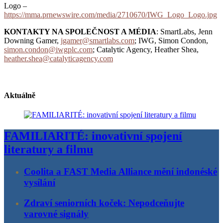
Logo –
https://mma.prnewswire.com/media/2710670/IWG_Logo_Logo.jpg
KONTAKTY NA SPOLEČNOST A MÉDIA
: SmartLabs, Jenn
Downing Gamer,
jgamer@smartlabs.com
; IWG, Simon Condon,
simon.condon@iwgplc.com
; Catalytic Agency, Heather Shea,
heather.shea@catalyticagency.com
Aktuálně
FAMILIARITÉ: inovativní spojení
literatury a filmu
Coolita a FAST Media Alliance mění indonéské
vysílání
Zdraví seniorních koček: Nepodceňujte
varovné signály