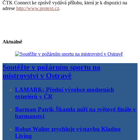
ČTK Connect ke zprávě vydává přílohu, která je k dispozici na
adrese
http://www.protext.cz
.
Aktuálně
Soutěžte v požárním sportu na
mistrovství v Ostravě
LAMARK: Přední výrobce moderních
exteriérů v ČR
Barman Patrik Škamla míří na světové finále v
barmanství
Robot Walter zrychluje výstavbu Kladno
Living