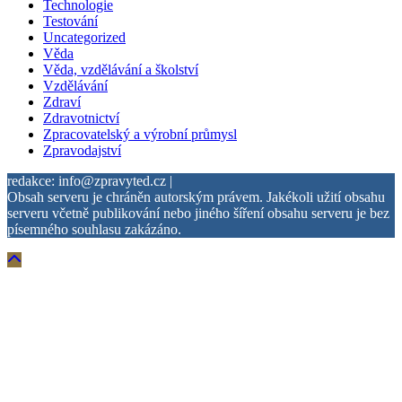
Technologie
Testování
Uncategorized
Věda
Věda, vzdělávání a školství
Vzdělávání
Zdraví
Zdravotnictví
Zpracovatelský a výrobní průmysl
Zpravodajství
redakce: info@zpravyted.cz |
Obsah serveru je chráněn autorským právem. Jakékoli užití obsahu
serveru včetně publikování nebo jiného šíření obsahu serveru je bez
písemného souhlasu zakázáno.