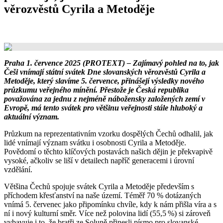
věrozvěstů Cyrila a Metoděje
Praha 1. července 2025 (PROTEXT) – Zajímavý pohled na to, jak
Češi vnímají státní svátek Dne slovanských věrozvěstů Cyrila a
Metoděje, který slavíme 5. července, přinášejí výsledky nového
průzkumu veřejného mínění. Přestože je Česká republika
považována za jednu z nejméně nábožensky založených zemí v
Evropě, má tento svátek pro většinu veřejnosti stále hluboký a
aktuální význam.
Průzkum na reprezentativním vzorku dospělých Čechů odhalil, jak
lidé vnímají význam svátku i osobnosti Cyrila a Metoděje.
Povědomí o těchto klíčových postavách našich dějin je překvapivě
vysoké, ačkoliv se liší v detailech napříč generacemi i úrovní
vzdělání.
Většina Čechů spojuje svátek Cyrila a Metoděje především s
příchodem křesťanství na naše území. Téměř 70 % dotázaných
vnímá 5. červenec jako připomínku chvíle, kdy k nám přišla víra a s
ní i nový kulturní směr. Více než polovina lidí (55,5 %) si zároveň
vybavuje i to, že bratři ze Soluně přinesli písmo pro slovanské