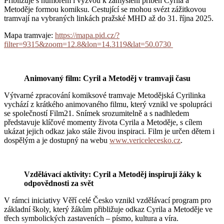
Přibližuje s humorem i výzvou k zamyšlení příběh Cyrila a
Metoděje formou komiksu. Cestující se mohou svézt zážitkovou
tramvají na vybraných linkách pražské MHD až do 31. října 2025.
Mapa tramvaje:
https://mapa.pid.cz/?
filter=9315&zoom=12.8&lon=14.3119&lat=50.0730
Animovaný film: Cyril a Metoděj v tramvaji času
Výtvarné zpracování komiksové tramvaje Metodějská Cyrilinka
vychází z krátkého animovaného filmu, který vznikl ve spolupráci
se společností Film21. Snímek srozumitelně a s nadhledem
představuje klíčové momenty života Cyrila a Metoděje, s cílem
ukázat jejich odkaz jako stále živou inspiraci. Film je určen dětem i
dospělým a je dostupný na webu
www.vericelecesko.cz
.
Vzdělávací aktivity: Cyril a Metoděj inspirují žáky k
odpovědnosti za svět
V rámci iniciativy Věří celé Česko vznikl vzdělávací program pro
základní školy, který žákům přibližuje odkaz Cyrila a Metoděje ve
třech symbolických zastaveních – písmo, kultura a víra.