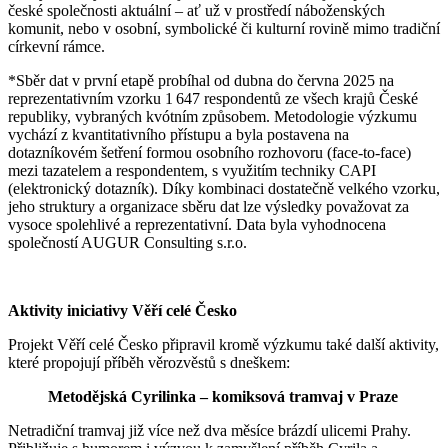
české společnosti aktuální – ať už v prostředí náboženských
komunit, nebo v osobní, symbolické či kulturní rovině mimo tradiční
církevní rámce.
*Sběr dat v první etapě probíhal od dubna do června 2025 na
reprezentativním vzorku 1 647 respondentů ze všech krajů České
republiky, vybraných kvótním způsobem. Metodologie výzkumu
vychází z kvantitativního přístupu a byla postavena na
dotazníkovém šetření formou osobního rozhovoru (face-to-face)
mezi tazatelem a respondentem, s využitím techniky CAPI
(elektronický dotazník). Díky kombinaci dostatečně velkého vzorku,
jeho struktury a organizace sběru dat lze výsledky považovat za
vysoce spolehlivé a reprezentativní. Data byla vyhodnocena
společností AUGUR Consulting s.r.o.
Aktivity iniciativy Věří celé Česko
Projekt Věří celé Česko připravil kromě výzkumu také další aktivity,
které propojují příběh věrozvěstů s dneškem:
Metodějská Cyrilinka – komiksová tramvaj v Praze
Netradiční tramvaj již více než dva měsíce brázdí ulicemi Prahy.