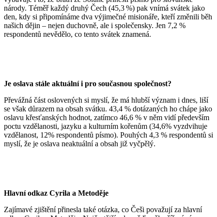
národy. Téměř každý druhý Čech (45,3 %) pak vnímá svátek jako
den, kdy si připomínáme dva výjimečné misionáře, kteří změnili běh
našich dějin – nejen duchovně, ale i společensky. Jen 7,2 %
respondentů nevědělo, co tento svátek znamená.
Je oslava stále aktuální i pro současnou společnost?
Převážná část oslovených si myslí, že má hlubší význam i dnes, liší
se však důrazem na obsah svátku. 43,4 % dotázaných ho chápe jako
oslavu křesťanských hodnot, zatímco 46,6 % v něm vidí především
poctu vzdělanosti, jazyku a kulturním kořenům (34,6% vyzdvihuje
vzdělanost, 12% respondentů písmo). Pouhých 4,3 % respondentů si
myslí, že je oslava neaktuální a obsah již vyčpělý.
Hlavní odkaz Cyrila a Metoděje
Zajímavé zjištění přinesla také otázka, co Češi považují za hlavní