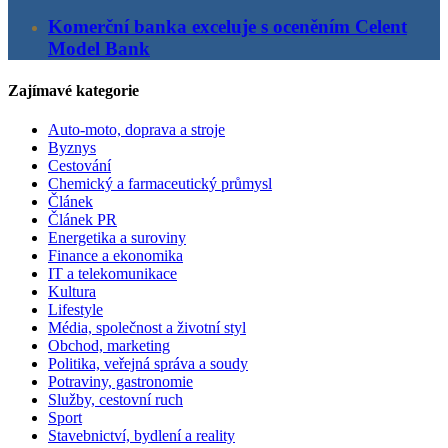
Komerční banka exceluje s oceněním Celent
Model Bank
Zajímavé kategorie
Auto-moto, doprava a stroje
Byznys
Cestování
Chemický a farmaceutický průmysl
Článek
Článek PR
Energetika a suroviny
Finance a ekonomika
IT a telekomunikace
Kultura
Lifestyle
Média, společnost a životní styl
Obchod, marketing
Politika, veřejná správa a soudy
Potraviny, gastronomie
Služby, cestovní ruch
Sport
Stavebnictví, bydlení a reality