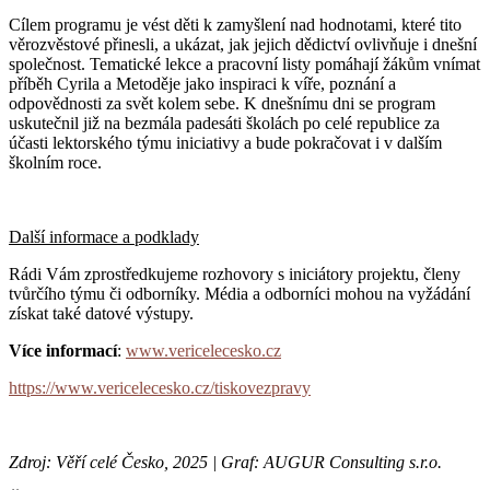
Cílem programu je vést děti k zamyšlení nad hodnotami, které tito
věrozvěstové přinesli, a ukázat, jak jejich dědictví ovlivňuje i dnešní
společnost. Tematické lekce a pracovní listy pomáhají žákům vnímat
příběh Cyrila a Metoděje jako inspiraci k víře, poznání a
odpovědnosti za svět kolem sebe. K dnešnímu dni se program
uskutečnil již na bezmála padesáti školách po celé republice za
účasti lektorského týmu iniciativy a bude pokračovat i v dalším
školním roce.
Další informace a podklady
Rádi Vám zprostředkujeme rozhovory s iniciátory projektu, členy
tvůrčího týmu či odborníky. Média a odborníci mohou na vyžádání
získat také datové výstupy.
Více informací
:
www.vericelecesko.cz
https://www.vericelecesko.cz/tiskovezpravy
Zdroj: Věří celé Česko, 2025 | Graf: AUGUR Consulting s.r.o.