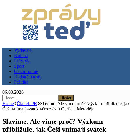
Vydavatel
Kultura
Lifestyle
Sport
Gastronomie
Redakční testy
Politika
06.08.2026
Vyhledávání
Home
Článek PR
Slavíme. Ale víme proč? Výzkum přibližuje, jak
Češi vnímají svátek věrozvěstů Cyrila a Metoděje
Slavíme. Ale víme proč? Výzkum
přibližuje, jak Češi vnímají svátek