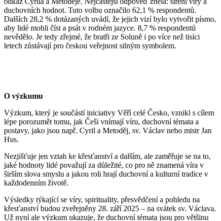
odkaz Cyrila a Metoděje. Nejčastější odpověď zněla: šíření víry a
duchovních hodnot. Tuto volbu označilo 62,1 % respondentů.
Dalších 28,2 % dotázaných uvádí, že jejich vizí bylo vytvořit písmo,
aby lidé mohli číst a psát v rodném jazyce. 8,7 % respondentů
nevědělo. Je tedy zřejmé, že bratři ze Soluně i po více než tisíci
letech zůstávají pro českou veřejnost silným symbolem.
O výzkumu
Výzkum, který je součástí iniciativy Věří celé Česko, vznikl s cílem
lépe porozumět tomu, jak Češi vnímají víru, duchovní témata a
postavy, jako jsou např. Cyril a Metoděj, sv. Václav nebo mistr Jan
Hus.
Nezjišťuje jen vztah ke křesťanství a dalším, ale zaměřuje se na to,
jaké hodnoty lidé považují za důležité, co pro ně znamená víra v
širším slova smyslu a jakou roli hrají duchovní a kulturní tradice v
každodenním životě.
Výsledky týkající se víry, spirituality, přesvědčení a pohledu na
křesťanství budou zveřejněny 28. září 2025 – na svátek sv. Václava.
Už nyní ale výzkum ukazuje, že duchovní témata jsou pro většinu