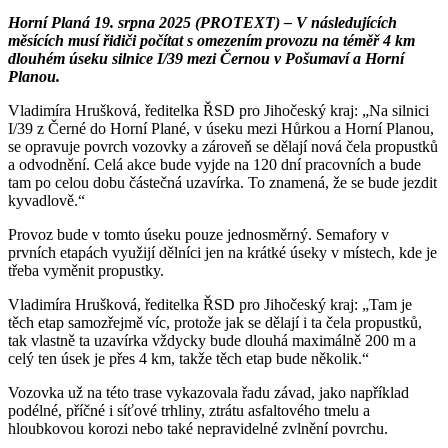
Horní Planá 19. srpna 2025 (PROTEXT) – V následujících
měsících musí řidiči počítat s omezením provozu na téměř 4 km
dlouhém úseku silnice I/39 mezi Černou v Pošumaví a Horní
Planou.
Vladimíra Hrušková, ředitelka ŘSD pro Jihočeský kraj: „Na silnici
I/39 z Černé do Horní Plané, v úseku mezi Hůrkou a Horní Planou,
se opravuje povrch vozovky a zároveň se dělají nová čela propustků
a odvodnění. Celá akce bude vyjde na 120 dní pracovních a bude
tam po celou dobu částečná uzavírka. To znamená, že se bude jezdit
kyvadlově.“
Provoz bude v tomto úseku pouze jednosměrný. Semafory v
prvních etapách využijí dělníci jen na krátké úseky v místech, kde je
třeba vyměnit propustky.
Vladimíra Hrušková, ředitelka ŘSD pro Jihočeský kraj: „Tam je
těch etap samozřejmě víc, protože jak se dělají i ta čela propustků,
tak vlastně ta uzavírka vždycky bude dlouhá maximálně 200 m a
celý ten úsek je přes 4 km, takže těch etap bude několik.“
Vozovka už na této trase vykazovala řadu závad, jako například
podélné, příčné i síťové trhliny, ztrátu asfaltového tmelu a
hloubkovou korozi nebo také nepravidelné zvlnění povrchu.