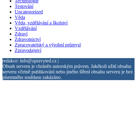
Technologie
Testování
Uncategorized
Věda
Věda, vzdělávání a školství
Vzdělávání
Zdraví
Zdravotnictví
Zpracovatelský a výrobní průmysl
Zpravodajství
redakce: info@zpravyted.cz |
Obsah serveru je chráněn autorským právem. Jakékoli užití obsahu
serveru včetně publikování nebo jiného šíření obsahu serveru je bez
písemného souhlasu zakázáno.