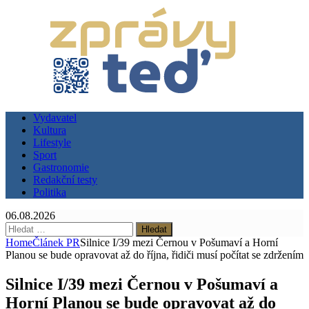
Vydavatel
Kultura
Lifestyle
Sport
Gastronomie
Redakční testy
Politika
06.08.2026
Vyhledávání
Home
Článek PR
Silnice I/39 mezi Černou v Pošumaví a Horní
Planou se bude opravovat až do října, řidiči musí počítat se zdržením
Silnice I/39 mezi Černou v Pošumaví a
Horní Planou se bude opravovat až do