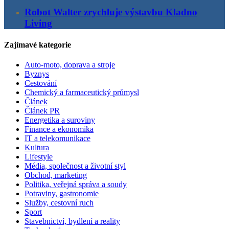
Robot Walter zrychluje výstavbu Kladno
Living
Zajímavé kategorie
Auto-moto, doprava a stroje
Byznys
Cestování
Chemický a farmaceutický průmysl
Článek
Článek PR
Energetika a suroviny
Finance a ekonomika
IT a telekomunikace
Kultura
Lifestyle
Média, společnost a životní styl
Obchod, marketing
Politika, veřejná správa a soudy
Potraviny, gastronomie
Služby, cestovní ruch
Sport
Stavebnictví, bydlení a reality