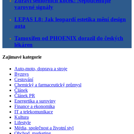
Zdraví seniorních koček: Nepodceňujte
varovné signály
LEPAS L8: Jak leopardí estetika mění design
auta
Tamoxifen od PHOENIX dorazil do českých
lékáren
Zajímavé kategorie
Auto-moto, doprava a stroje
Byznys
Cestování
Chemický a farmaceutický průmysl
Článek
Článek PR
Energetika a suroviny
Finance a ekonomika
IT a telekomunikace
Kultura
Lifestyle
Média, společnost a životní styl
Obchod, marketing