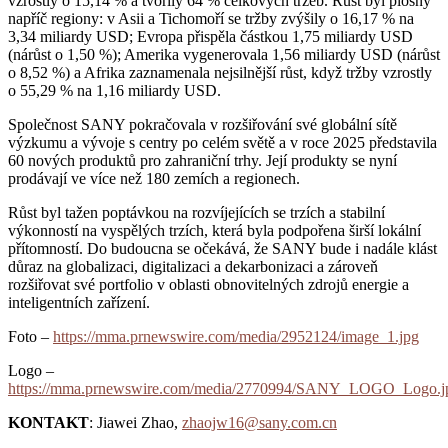
vzrostly o 15,14 % a tvořily 64 % celkových tržeb. Růst byl plošný
napříč regiony: v Asii a Tichomoří se tržby zvýšily o 16,17 % na
3,34 miliardy USD; Evropa přispěla částkou 1,75 miliardy USD
(nárůst o 1,50 %); Amerika vygenerovala 1,56 miliardy USD (nárůst
o 8,52 %) a Afrika zaznamenala nejsilnější růst, když tržby vzrostly
o 55,29 % na 1,16 miliardy USD.
Společnost SANY pokračovala v rozšiřování své globální sítě
výzkumu a vývoje s centry po celém světě a v roce 2025 představila
60 nových produktů pro zahraniční trhy. Její produkty se nyní
prodávají ve více než 180 zemích a regionech.
Růst byl tažen poptávkou na rozvíjejících se trzích a stabilní
výkonností na vyspělých trzích, která byla podpořena širší lokální
přítomností. Do budoucna se očekává, že SANY bude i nadále klást
důraz na globalizaci, digitalizaci a dekarbonizaci a zároveň
rozšiřovat své portfolio v oblasti obnovitelných zdrojů energie a
inteligentních zařízení.
Foto –
https://mma.prnewswire.com/media/2952124/image_1.jpg
Logo –
https://mma.prnewswire.com/media/2770994/SANY_LOGO_Logo.j
KONTAKT
: Jiawei Zhao,
zhaojw16@sany.com.cn