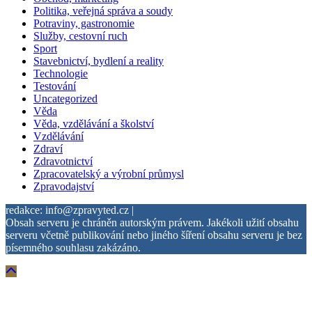
Politika, veřejná správa a soudy
Potraviny, gastronomie
Služby, cestovní ruch
Sport
Stavebnictví, bydlení a reality
Technologie
Testování
Uncategorized
Věda
Věda, vzdělávání a školství
Vzdělávání
Zdraví
Zdravotnictví
Zpracovatelský a výrobní průmysl
Zpravodajství
redakce: info@zpravyted.cz |
Obsah serveru je chráněn autorským právem. Jakékoli užití obsahu
serveru včetně publikování nebo jiného šíření obsahu serveru je bez
písemného souhlasu zakázáno.