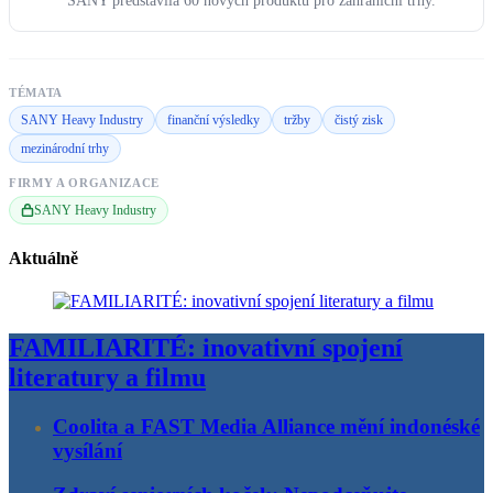
SANY představila 60 nových produktů pro zahraniční trhy.
TÉMATA
SANY Heavy Industry
finanční výsledky
tržby
čistý zisk
mezinárodní trhy
FIRMY A ORGANIZACE
SANY Heavy Industry
Aktuálně
FAMILIARITÉ: inovativní spojení
literatury a filmu
Coolita a FAST Media Alliance mění indonéské
vysílání