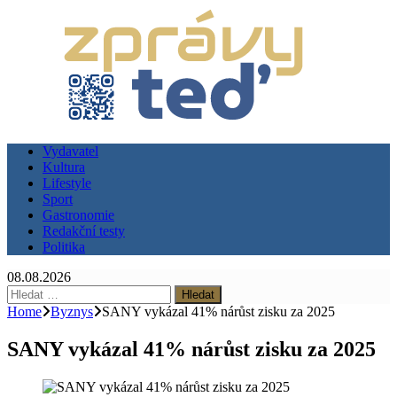
Vydavatel
Kultura
Lifestyle
Sport
Gastronomie
Redakční testy
Politika
08.08.2026
Vyhledávání
Home
Byznys
SANY vykázal 41% nárůst zisku za 2025
SANY vykázal 41% nárůst zisku za 2025