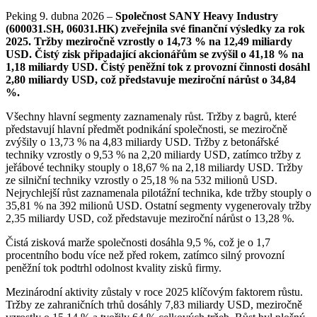
Peking 9. dubna 2026 –
Společnost SANY Heavy Industry
(600031.SH, 06031.HK) zveřejnila své finanční výsledky za rok
2025. Tržby meziročně vzrostly o 14,73 % na 12,49 miliardy
USD. Čistý zisk připadající akcionářům se zvýšil o 41,18 % na
1,18 miliardy USD. Čistý peněžní tok z provozní činnosti dosáhl
2,80 miliardy USD, což představuje meziroční nárůst o 34,84
%.
Všechny hlavní segmenty zaznamenaly růst. Tržby z bagrů, které
představují hlavní předmět podnikání společnosti, se meziročně
zvýšily o 13,73 % na 4,83 miliardy USD. Tržby z betonářské
techniky vzrostly o 9,53 % na 2,20 miliardy USD, zatímco tržby z
jeřábové techniky stouply o 18,67 % na 2,18 miliardy USD. Tržby
ze silniční techniky vzrostly o 25,18 % na 532 milionů USD.
Nejrychlejší růst zaznamenala pilotážní technika, kde tržby stouply o
35,81 % na 392 milionů USD. Ostatní segmenty vygenerovaly tržby
2,35 miliardy USD, což představuje meziroční nárůst o 13,28 %.
Čistá zisková marže společnosti dosáhla 9,5 %, což je o 1,7
procentního bodu více než před rokem, zatímco silný provozní
peněžní tok podtrhl odolnost kvality zisků firmy.
Mezinárodní aktivity zůstaly v roce 2025 klíčovým faktorem růstu.
Tržby ze zahraničních trhů dosáhly 7,83 miliardy USD, meziročně