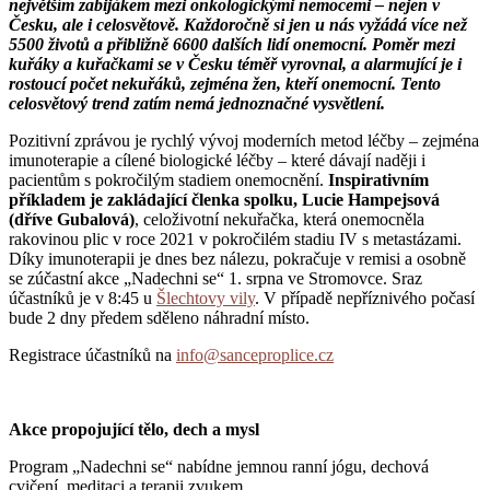
největším zabijákem mezi onkologickými nemocemi – nejen v
Česku, ale i celosvětově. Každoročně si jen u nás vyžádá více než
5500 životů a přibližně 6600 dalších lidí onemocní. Poměr mezi
kuřáky a kuřačkami se v Česku téměř vyrovnal, a alarmující je i
rostoucí počet nekuřáků, zejména žen, kteří onemocní. Tento
celosvětový trend zatím nemá jednoznačné vysvětlení.
Pozitivní zprávou je rychlý vývoj moderních metod léčby – zejména
imunoterapie a cílené biologické léčby – které dávají naději i
pacientům s pokročilým stadiem onemocnění.
Inspirativním
příkladem je zakládající členka spolku, Lucie Hampejsová
(dříve Gubalová)
, celoživotní nekuřačka, která onemocněla
rakovinou plic v roce 2021 v pokročilém stadiu IV s metastázami.
Díky imunoterapii je dnes bez nálezu, pokračuje v remisi a osobně
se zúčastní akce „Nadechni se“ 1. srpna ve Stromovce. Sraz
účastníků je v 8:45 u
Šlechtovy vily
. V případě nepříznivého počasí
bude 2 dny předem sděleno náhradní místo.
Registrace účastníků na
info@sanceproplice.cz
Akce propojující tělo, dech a mysl
Program „Nadechni se“ nabídne jemnou ranní jógu, dechová
cvičení, meditaci a terapii zvukem.