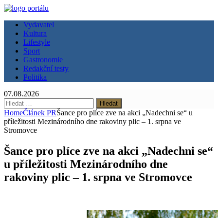
Vydavatel
Kultura
Lifestyle
Sport
Gastronomie
Redakční testy
Politika
07.08.2026
Vyhledávání
Home
Článek PR
Šance pro plíce zve na akci „Nadechni se“ u
příležitosti Mezinárodního dne rakoviny plic – 1. srpna ve
Stromovce
Šance pro plíce zve na akci „Nadechni se“
u příležitosti Mezinárodního dne
rakoviny plic – 1. srpna ve Stromovce