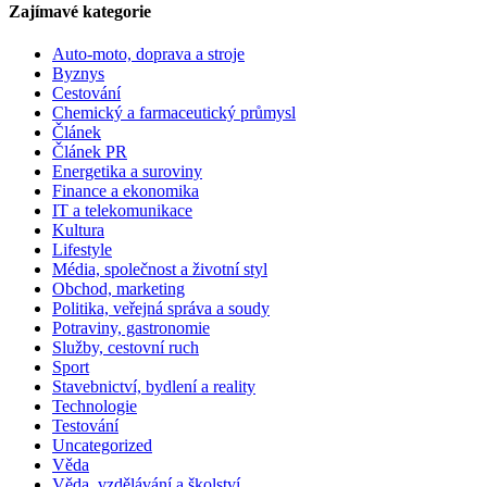
Zajímavé kategorie
Auto-moto, doprava a stroje
Byznys
Cestování
Chemický a farmaceutický průmysl
Článek
Článek PR
Energetika a suroviny
Finance a ekonomika
IT a telekomunikace
Kultura
Lifestyle
Média, společnost a životní styl
Obchod, marketing
Politika, veřejná správa a soudy
Potraviny, gastronomie
Služby, cestovní ruch
Sport
Stavebnictví, bydlení a reality
Technologie
Testování
Uncategorized
Věda
Věda, vzdělávání a školství