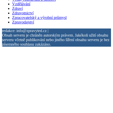
Vzdělávání
Zdraví
Zdravotnictví
Zpracovatelský a výrobní průmysl
Zpravodajství
redakce: info@zpravyted.cz |
Obsah serveru je chráněn autorským právem. Jakékoli užití obsahu
serveru včetně publikování nebo jiného šíření obsahu serveru je bez
písemného souhlasu zakázáno.