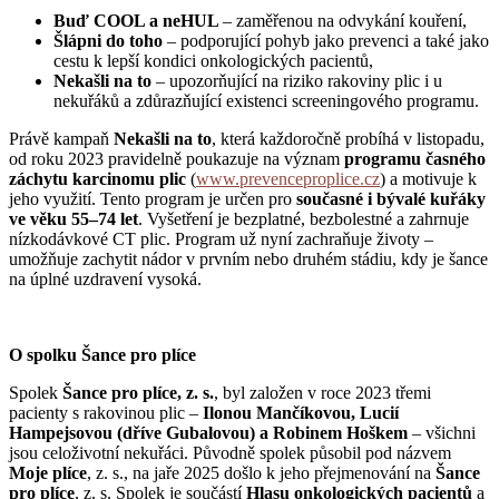
Buď COOL a neHUL
– zaměřenou na odvykání kouření,
Šlápni do toho
– podporující pohyb jako prevenci a také jako
cestu k lepší kondici onkologických pacientů,
Nekašli na to
– upozorňující na riziko rakoviny plic i u
nekuřáků a zdůrazňující existenci screeningového programu.
Právě kampaň
Nekašli na to
, která každoročně probíhá v listopadu,
od roku 2023 pravidelně poukazuje na význam
programu časného
záchytu karcinomu plic
(
www.prevenceproplice.cz
) a motivuje k
jeho využití. Tento program je určen pro
současné i bývalé kuřáky
ve věku 55–74 let
. Vyšetření je bezplatné, bezbolestné a zahrnuje
nízkodávkové CT plic. Program už nyní zachraňuje životy –
umožňuje zachytit nádor v prvním nebo druhém stádiu, kdy je šance
na úplné uzdravení vysoká.
O spolku Šance pro plíce
Spolek
Šance pro plíce, z. s.
, byl založen v roce 2023 třemi
pacienty s rakovinou plic –
Ilonou Mančíkovou, Lucií
Hampejsovou (dříve Gubalovou) a Robinem Hoškem
– všichni
jsou celoživotní nekuřáci. Původně spolek působil pod názvem
Moje plíce
, z. s., na jaře 2025 došlo k jeho přejmenování na
Šance
pro plíce
, z. s. Spolek je součástí
Hlasu onkologických pacientů
a