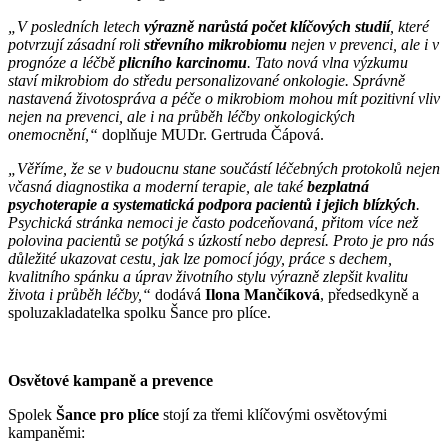
„V posledních letech
výrazně narůstá počet klíčových studií
, které
potvrzují zásadní roli
střevního mikrobiomu
nejen v prevenci, ale i v
prognóze a léčbě
plicního karcinomu
. Tato nová vlna výzkumu
staví mikrobiom do středu personalizované onkologie. Správně
nastavená životospráva a péče o mikrobiom mohou mít pozitivní vliv
nejen na prevenci, ale i na průběh léčby onkologických
onemocnění,“
doplňuje MUDr. Gertruda Čápová.
„Věříme, že se v budoucnu stane součástí léčebných protokolů nejen
včasná diagnostika a moderní terapie, ale také
bezplatná
psychoterapie a systematická podpora pacientů i jejich blízkých
.
Psychická stránka nemoci je často podceňovaná, přitom více než
polovina pacientů se potýká s úzkostí nebo depresí. Proto je pro nás
důležité ukazovat cestu, jak lze pomocí jógy, práce s dechem,
kvalitního spánku a úprav životního stylu výrazně zlepšit kvalitu
života i průběh léčby,“
dodává
Ilona Mančíková
, předsedkyně a
spoluzakladatelka spolku Šance pro plíce.
Osvětové kampaně a prevence
Spolek
Šance pro plíce
stojí za třemi klíčovými osvětovými
kampaněmi: