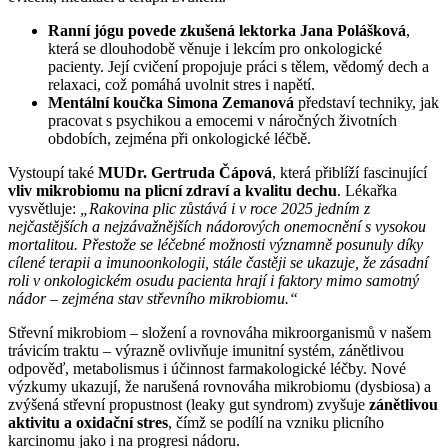
Ranní jógu povede zkušená lektorka Jana Polášková
,
která se dlouhodobě věnuje i lekcím pro onkologické
pacienty. Její cvičení propojuje práci s tělem, vědomý dech a
relaxaci, což pomáhá uvolnit stres i napětí.
Mentální koučka Simona Zemanová
představí techniky, jak
pracovat s psychikou a emocemi v náročných životních
obdobích, zejména při onkologické léčbě.
Vystoupí také
MUDr. Gertruda Čápová
, která přiblíží fascinující
vliv mikrobiomu na plicní zdraví a kvalitu dechu
. Lékařka
vysvětluje:
„Rakovina plic zůstává i v roce 2025 jedním z
nejčastějších a nejzávažnějších nádorových onemocnění s vysokou
mortalitou. Přestože se léčebné možnosti významně posunuly díky
cílené terapii a imunoonkologii, stále častěji se ukazuje, že zásadní
roli v onkologickém osudu pacienta hrají i faktory mimo samotný
nádor – zejména stav střevního mikrobiomu.“
Střevní mikrobiom – složení a rovnováha mikroorganismů v našem
trávicím traktu – výrazně ovlivňuje imunitní systém, zánětlivou
odpověď, metabolismus i účinnost farmakologické léčby. Nové
výzkumy ukazují, že narušená rovnováha mikrobiomu (dysbiosa) a
zvýšená střevní propustnost (leaky gut syndrom) zvyšuje
zánětlivou
aktivitu a oxidační stres
, čímž se podílí na vzniku plicního
karcinomu jako i na progresi nádoru.