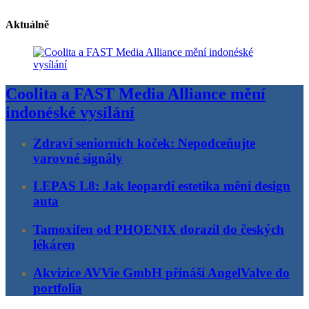
Aktuálně
Coolita a FAST Media Alliance mění
indonéské vysílání
Zdraví seniorních koček: Nepodceňujte
varovné signály
LEPAS L8: Jak leopardí estetika mění design
auta
Tamoxifen od PHOENIX dorazil do českých
lékáren
Akvizice AVVie GmbH přináší AngelValve do
portfolia