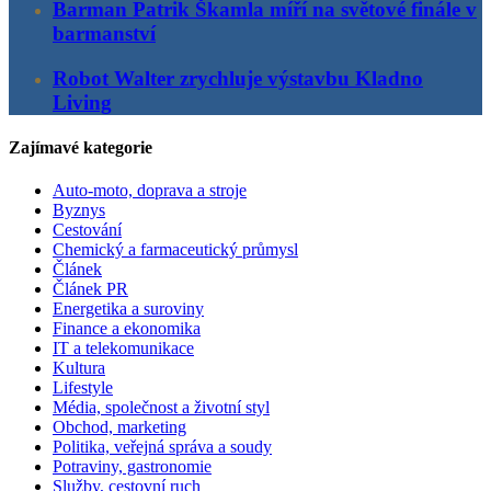
Barman Patrik Škamla míří na světové finále v
barmanství
Robot Walter zrychluje výstavbu Kladno
Living
Zajímavé kategorie
Auto-moto, doprava a stroje
Byznys
Cestování
Chemický a farmaceutický průmysl
Článek
Článek PR
Energetika a suroviny
Finance a ekonomika
IT a telekomunikace
Kultura
Lifestyle
Média, společnost a životní styl
Obchod, marketing
Politika, veřejná správa a soudy
Potraviny, gastronomie
Služby, cestovní ruch