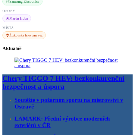
Samsung Electronics
OSOBY
Martin Huba
MÍSTA
Žižkovská televizní věž
Aktuálně
Chery TIGGO 7 HEV: bezkonkurenční
bezpečnost a úspora
Soutěžte v požárním sportu na mistrovství v
Ostravě
LAMARK: Přední výrobce moderních
exteriérů v ČR