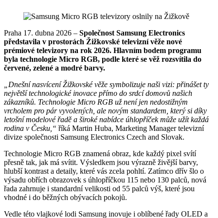
Praha 17. dubna 2026 –
Společnost Samsung Electronics
představila v prostorách Žižkovské televizní věže nové
prémiové televizory na rok 2026. Hlavním bodem programu
byla technologie Micro RGB, podle které se věž rozsvítila do
červené, zelené a modré barvy.
„Dnešní nasvícení Žižkovské věže symbolizuje naši vizi: přinášet ty
největší technologické inovace přímo do srdcí domovů našich
zákazníků. Technologie Micro RGB už není jen nedostižným
vrcholem pro pár vyvolených, ale novým standardem, který si díky
letošní modelové řadě a široké nabídce úhlopříček může užít každá
rodina v Česku,“
říká Martin Huba, Marketing Manager televizní
divize společnosti Samsung Electronics Czech and Slovak.
Technologie Micro RGB znamená obraz, kde každý pixel svítí
přesně tak, jak má svítit. Výsledkem jsou výrazně živější barvy,
hlubší kontrast a detaily, které vás zcela pohltí. Zatímco dřív šlo o
výsadu obřích obrazovek s úhlopříčkou 115 nebo 130 palců, nová
řada zahrnuje i standardní velikosti od 55 palců výš, které jsou
vhodné i do běžných obývacích pokojů.
Vedle této vlajkové lodi Samsung inovuje i oblíbené řady OLED a