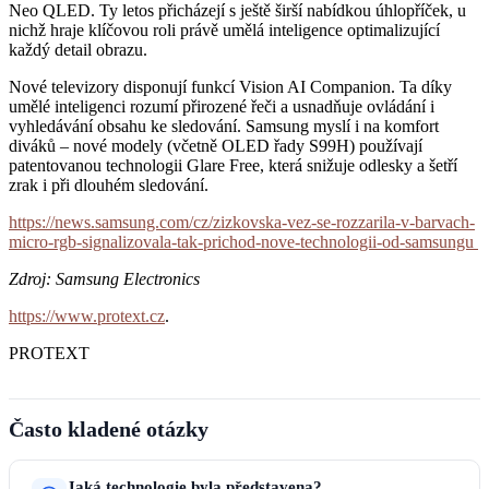
Neo QLED. Ty letos přicházejí s ještě širší nabídkou úhlopříček, u
nichž hraje klíčovou roli právě umělá inteligence optimalizující
každý detail obrazu.
Nové televizory disponují funkcí Vision AI Companion. Ta díky
umělé inteligenci rozumí přirozené řeči a usnadňuje ovládání i
vyhledávání obsahu ke sledování. Samsung myslí i na komfort
diváků – nové modely (včetně OLED řady S99H) používají
patentovanou technologii Glare Free, která snižuje odlesky a šetří
zrak i při dlouhém sledování.
https://news.samsung.com/cz/zizkovska-vez-se-rozzarila-v-barvach-
micro-rgb-signalizovala-tak-prichod-nove-technologii-od-samsungu
Zdroj: Samsung Electronics
https://www.protext.cz
.
PROTEXT
Často kladené otázky
Jaká technologie byla představena?