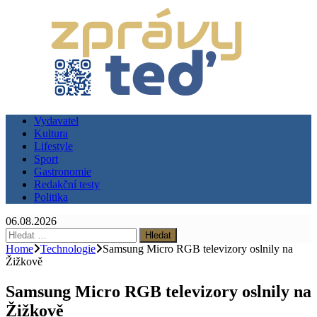
Vydavatel
Kultura
Lifestyle
Sport
Gastronomie
Redakční testy
Politika
06.08.2026
Vyhledávání
Home
Technologie
Samsung Micro RGB televizory oslnily na
Žižkově
Samsung Micro RGB televizory oslnily na
Žižkově