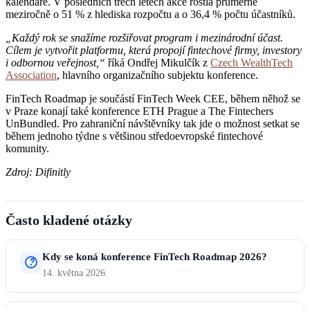
kalendáře. V posledních třech letech akce rostla průměrně
meziročně o 51 % z hlediska rozpočtu a o 36,4 % počtu účastníků.
„Každý rok se snažíme rozšiřovat program i mezinárodní účast.
Cílem je vytvořit platformu, která propojí fintechové firmy, investory
i odbornou veřejnost,“
říká Ondřej Mikulčík z
Czech WealthTech
Association
, hlavního organizačního subjektu konference.
FinTech Roadmap je součástí FinTech Week CEE, během něhož se
v Praze konají také konference ETH Prague a The Fintechers
UnBundled. Pro zahraniční návštěvníky tak jde o možnost setkat se
během jednoho týdne s většinou středoevropské fintechové
komunity.
Zdroj: Difinitly
Často kladené otázky
Kdy se koná konference FinTech Roadmap 2026?
14. května 2026.