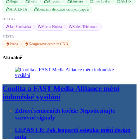
Roger
Portu
Anycoin
Etnetera
Five Crafts
ARTIN
AKCENTA
Centrální depozitář cenných papírů
OSOBY
Jan Procházka
Martin Hobza
Radek Teichmann
MÍSTA
Praha
Kongresové centrum ČNB
Aktuálně
Coolita a FAST Media Alliance mění
indonéské vysílání
Zdraví seniorních koček: Nepodceňujte
varovné signály
LEPAS L8: Jak leopardí estetika mění design
auta