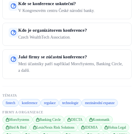
Kde se konference uskuteční?
V Kongresovém centru České národní banky.
Kdo je organizátorem konference?
Czech WealthTech Association.
Jaké firmy se zúčastní konference?
Mezi účastníky patří například MoroSystems, Banking Circle,
a další.
TÉMATA
fintech
konference
regulace
technologie
mezinárodní expanze
FIRMY A ORGANIZACE
MoroSystems
Banking Circle
DECTA
Kontomatik
Bird & Bird
LexisNexis Risk Solutions
IDEMIA
Hobza Legal