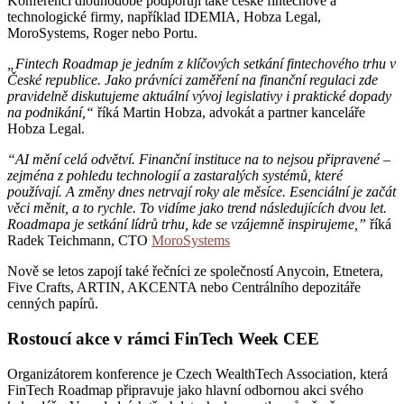
Konferenci dlouhodobě podporují také české fintechové a
technologické firmy, například IDEMIA, Hobza Legal,
MoroSystems, Roger nebo Portu.
„Fintech Roadmap je jedním z klíčových setkání fintechového trhu v
České republice. Jako právníci zaměření na finanční regulaci zde
pravidelně diskutujeme aktuální vývoj legislativy i praktické dopady
na podnikání,“
říká Martin Hobza, advokát a partner kanceláře
Hobza Legal.
“AI mění celá odvětví. Finanční instituce na to nejsou připravené –
zejména z pohledu technologií a zastaralých systémů, které
používají. A změny dnes netrvají roky ale měsíce. Esenciální je začát
věci měnit, a to rychle. To vidíme jako trend následujících dvou let.
Roadmapa je setkání lídrů trhu, kde se vzájemně inspirujeme,”
říká
Radek Teichmann, CTO
MoroSystems
Nově se letos zapojí také řečníci ze společností Anycoin, Etnetera,
Five Crafts, ARTIN, AKCENTA nebo Centrálního depozitáře
cenných papírů.
Rostoucí akce v rámci FinTech Week CEE
Organizátorem konference je Czech WealthTech Association, která
FinTech Roadmap připravuje jako hlavní odbornou akci svého