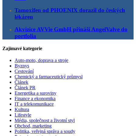
Tamoxifen od PHOENIX dorazil do českých
lékáren
Akvizice AVVie GmbH přináší AngelValve do
portfolia
Zajímavé kategorie
Auto-moto, doprava a stroje
Byznys
Cestování
Chemický a farmaceutický průmysl
Článek
Článek PR
Energetika a suroviny
Finance a ekonomika
IT a telekomunikace
Kultura
Lifestyle
Média, společnost a životní styl
Obchod, marketing
Politika, veřejná správa a soudy