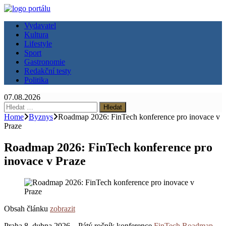
Vydavatel
Kultura
Lifestyle
Sport
Gastronomie
Redakční testy
Politika
07.08.2026
Vyhledávání
Home
Byznys
Roadmap 2026: FinTech konference pro inovace v
Praze
Roadmap 2026: FinTech konference pro
inovace v Praze
Obsah článku
zobrazit
Praha 8. dubna 2026 – Pátý ročník konference
FinTech Roadmap