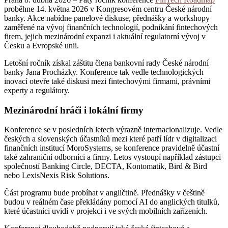
proběhne 14. května 2026 v Kongresovém centru České národní
banky. Akce nabídne panelové diskuse, přednášky a workshopy
zaměřené na vývoj finančních technologií, podnikání fintechových
firem, jejich mezinárodní expanzi i aktuální regulatorní vývoj v
Česku a Evropské unii.
Letošní ročník získal záštitu člena bankovní rady České národní
banky Jana Procházky. Konference tak vedle technologických
inovací otevře také diskusi mezi fintechovými firmami, právními
experty a regulátory.
Mezinárodní hráči i lokální firmy
Konference se v posledních letech výrazně internacionalizuje. Vedle
českých a slovenských účastníků mezi které patří lídr v digitalizaci
finančních institucí MoroSystems, se konference pravidelně účastní
také zahraniční odborníci a firmy. Letos vystoupí například zástupci
společností Banking Circle, DECTA, Kontomatik, Bird & Bird
nebo LexisNexis Risk Solutions.
Část programu bude probíhat v angličtině. Přednášky v češtině
budou v reálném čase překládány pomocí AI do anglických titulků,
které účastníci uvidí v projekci i ve svých mobilních zařízeních.