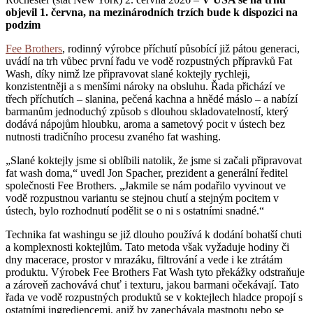
objevil 1. června, na mezinárodních trzích bude k dispozici na
podzim
Fee Brothers
, rodinný výrobce příchutí působící již pátou generaci,
uvádí na trh vůbec první řadu ve vodě rozpustných přípravků Fat
Wash, díky nimž lze připravovat slané koktejly rychleji,
konzistentněji a s menšími nároky na obsluhu. Řada přichází ve
třech příchutích – slanina, pečená kachna a hnědé máslo – a nabízí
barmanům jednoduchý způsob s dlouhou skladovatelností, který
dodává nápojům hloubku, aroma a sametový pocit v ústech bez
nutnosti tradičního procesu zvaného fat washing.
„Slané koktejly jsme si oblíbili natolik, že jsme si začali připravovat
fat wash doma,“ uvedl Jon Spacher, prezident a generální ředitel
společnosti Fee Brothers. „Jakmile se nám podařilo vyvinout ve
vodě rozpustnou variantu se stejnou chutí a stejným pocitem v
ústech, bylo rozhodnutí podělit se o ni s ostatními snadné.“
Technika fat washingu se již dlouho používá k dodání bohatší chuti
a komplexnosti koktejlům. Tato metoda však vyžaduje hodiny či
dny macerace, prostor v mrazáku, filtrování a vede i ke ztrátám
produktu. Výrobek Fee Brothers Fat Wash tyto překážky odstraňuje
a zároveň zachovává chuť i texturu, jakou barmani očekávají. Tato
řada ve vodě rozpustných produktů se v koktejlech hladce propojí s
ostatními ingrediencemi, aniž by zanechávala mastnotu nebo se