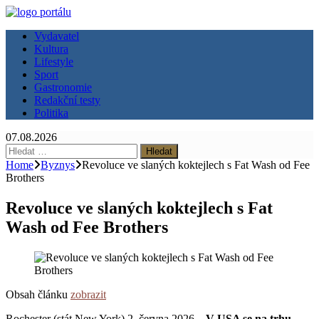
Vydavatel
Kultura
Lifestyle
Sport
Gastronomie
Redakční testy
Politika
07.08.2026
Vyhledávání
Home
Byznys
Revoluce ve slaných koktejlech s Fat Wash od Fee
Brothers
Revoluce ve slaných koktejlech s Fat
Wash od Fee Brothers
Obsah článku
zobrazit
Rochester (stát New York) 2. června 2026 –
V USA se na trhu