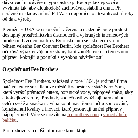
dávkovacím uzávěrem typu dash cap. Řada je bezlepková a
vyvinuta tak, aby dlouhodobě zachovávala stabilitu chuti. Při
správném skladování má Fat Wash doporučenou trvanlivost tři roky
od data výroby.
Premiéra v USA se uskuteční 1. června a následně bude produkt
dostupný prostřednictvím distributorů a vybraných internetových
prodejců. Uvedení na trh v Evropské unii se uskuteční v říjnu
během veletrhu Bar Convent Berlin, kde společnost Fee Brothers
očekává výrazný zájem ze strany barů zaměřených na řemeslnou
přípravu koktejlů a podniků s vysokou návštěvností.
O společnosti Fee Brothers
Společnost Fee Brothers, založená v roce 1864, je rodinná firma
páté generace se sídlem ve městě Rochester ve státě New York,
která vyrábí prémiové bitters, botanické vody, nápojové směsi, láky
a koktejlové sirupy. Produkty společnosti využívají barmani po
celém světě a značka staví na kombinaci řemeslného zpracování,
konzistentní kvality a inovací, které posouvají umění přípravy
nápojů vpřed. Více se dozvíte na
feebrothers.com
a
v mediálním
balíčku
.
Pro rozhovory a další informace kontaktujte: