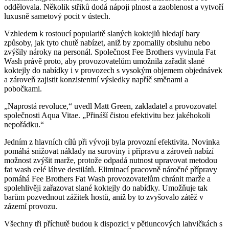
oddělovala. Několik střiků dodá nápoji plnost a zaoblenost a vytvoří
luxusně sametový pocit v ústech.
Vzhledem k rostoucí popularitě slaných koktejlů hledají bary
způsoby, jak tyto chutě nabízet, aniž by zpomalily obsluhu nebo
zvýšily nároky na personál. Společnost Fee Brothers vyvinula Fat
Wash právě proto, aby provozovatelům umožnila zařadit slané
koktejly do nabídky i v provozech s vysokým objemem objednávek
a zároveň zajistit konzistentní výsledky napříč směnami a
pobočkami.
„Naprostá revoluce,“ uvedl Matt Green, zakladatel a provozovatel
společnosti Aqua Vitae. „Přináší čistou efektivitu bez jakéhokoli
nepořádku.“
Jedním z hlavních cílů při vývoji byla provozní efektivita. Novinka
pomáhá snižovat náklady na suroviny i přípravu a zároveň nabízí
možnost zvýšit marže, protože odpadá nutnost upravovat metodou
fat wash celé láhve destilátů. Eliminací pracovně náročné přípravy
pomáhá Fee Brothers Fat Wash provozovatelům chránit marže a
spolehlivěji zařazovat slané koktejly do nabídky. Umožňuje tak
barům pozvednout zážitek hostů, aniž by to zvyšovalo zátěž v
zázemí provozu.
Všechny tři příchutě budou k dispozici v pětiuncových lahvičkách s