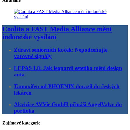
Aktuálně
Coolita a FAST Media Alliance mění
indonéské vysílání
Zdraví seniorních koček: Nepodceňujte
varovné signály
LEPAS L8: Jak leopardí estetika mění design
auta
Tamoxifen od PHOENIX dorazil do českých
lékáren
Akvizice AVVie GmbH přináší AngelValve do
portfolia
Zajímavé kategorie