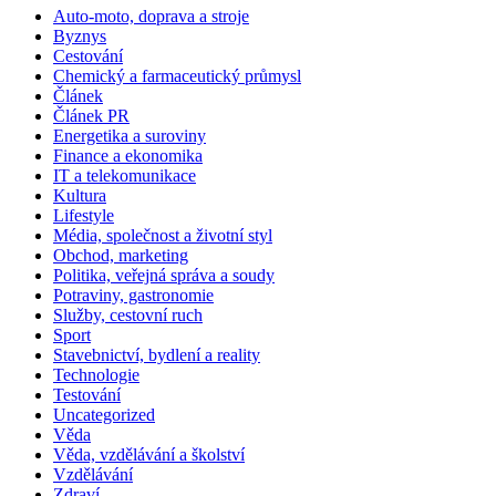
Auto-moto, doprava a stroje
Byznys
Cestování
Chemický a farmaceutický průmysl
Článek
Článek PR
Energetika a suroviny
Finance a ekonomika
IT a telekomunikace
Kultura
Lifestyle
Média, společnost a životní styl
Obchod, marketing
Politika, veřejná správa a soudy
Potraviny, gastronomie
Služby, cestovní ruch
Sport
Stavebnictví, bydlení a reality
Technologie
Testování
Uncategorized
Věda
Věda, vzdělávání a školství
Vzdělávání
Zdraví